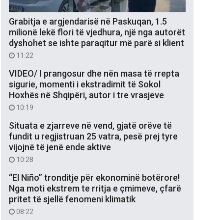
Grabitja e argjendarisë në Paskuqan, 1.5
milionë lekë flori të vjedhura, një nga autorët
dyshohet se ishte paraqitur më parë si klient
11:22
VIDEO/ I prangosur dhe nën masa të rrepta
sigurie, momenti i ekstradimit të Sokol
Hoxhës në Shqipëri, autor i tre vrasjeve
10:19
Situata e zjarreve në vend, gjatë orëve të
fundit u regjistruan 25 vatra, pesë prej tyre
vijojnë të jenë ende aktive
10:28
“El Niño” tronditje për ekonominë botërore!
Nga moti ekstrem te rritja e çmimeve, çfarë
pritet të sjellë fenomeni klimatik
08:22