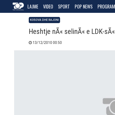
LAJME
VIDEO
SPORT
POP NEWS
PROGRAM
KOSOVA DHE RAJONI
Heshtje nÃ« selinÃ« e LDK-sÃ«
13/12/2010 00:50