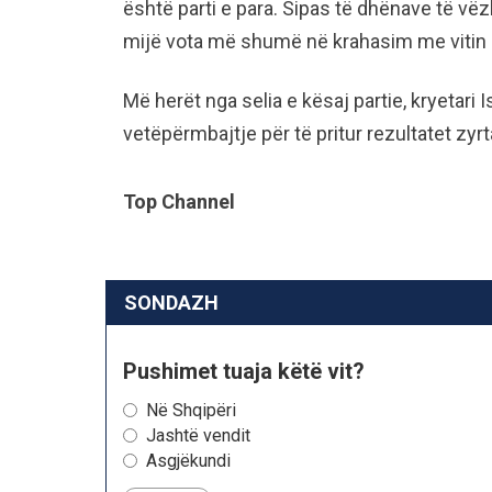
është parti e para. Sipas të dhënave të vëz
mijë vota më shumë në krahasim me vitin
Më herët nga selia e kësaj partie, kryetari I
vetëpërmbajtje për të pritur rezultatet zyr
Top Channel
SONDAZH
Pushimet tuaja këtë vit?
Në Shqipëri
Jashtë vendit
Asgjëkundi