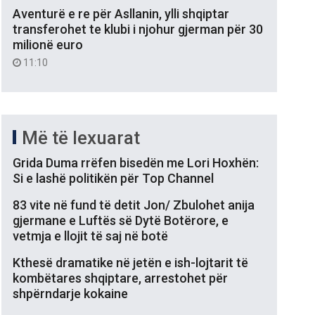
Aventurë e re për Asllanin, ylli shqiptar
transferohet te klubi i njohur gjerman për 30
milionë euro
11:10
Më të lexuarat
Grida Duma rrëfen bisedën me Lori Hoxhën:
Si e lashë politikën për Top Channel
83 vite në fund të detit Jon/ Zbulohet anija
gjermane e Luftës së Dytë Botërore, e
vetmja e llojit të saj në botë
Kthesë dramatike në jetën e ish-lojtarit të
kombëtares shqiptare, arrestohet për
shpërndarje kokaine