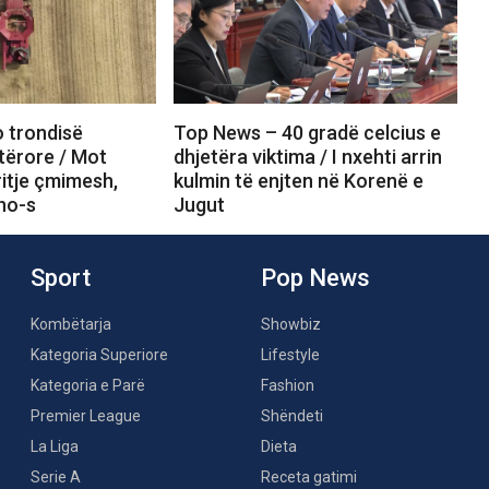
 trondisë
Top News – 40 gradë celcius e
ërore / Mot
dhjetëra viktima / I nxehti arrin
itje çmimesh,
kulmin të enjten në Korenë e
ino-s
Jugut
Sport
Pop News
Kombëtarja
Showbiz
Kategoria Superiore
Lifestyle
Kategoria e Parë
Fashion
Premier League
Shëndeti
La Liga
Dieta
Serie A
Receta gatimi