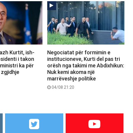
zh Kurtit, ish-
Negociatat për formimin e
sidenti i takon
institucioneve, Kurti del pas tri
ministri ka për
orësh nga takimi me Abdixhikun:
 zgjidhje
Nuk kemi akoma një
marrëveshje politike
04/08 21:20