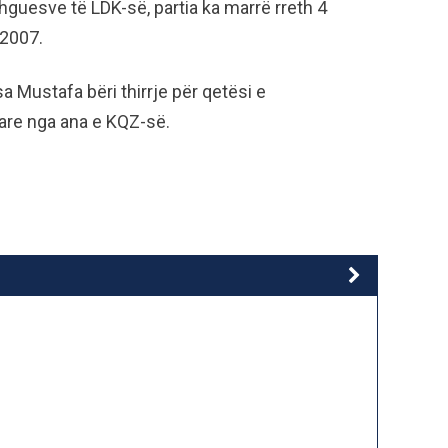
hguesve të LDK-së, partia ka marrë rreth 4
 2007.
sa Mustafa bëri thirrje për qetësi e
tare nga ana e KQZ-së.