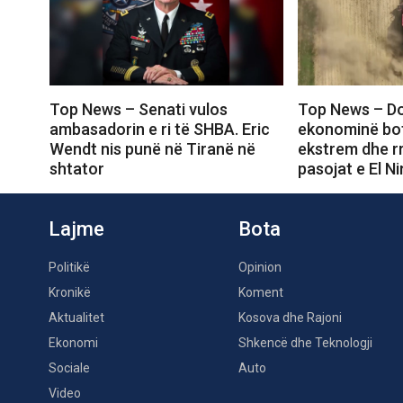
Top News – Senati vulos
Top News – Do
ambasadorin e ri të SHBA. Eric
ekonominë bot
Wendt nis punë në Tiranë në
ekstrem dhe rr
shtator
pasojat e El N
Lajme
Bota
Politikë
Opinion
Kronikë
Koment
Aktualitet
Kosova dhe Rajoni
Ekonomi
Shkencë dhe Teknologji
Sociale
Auto
Video