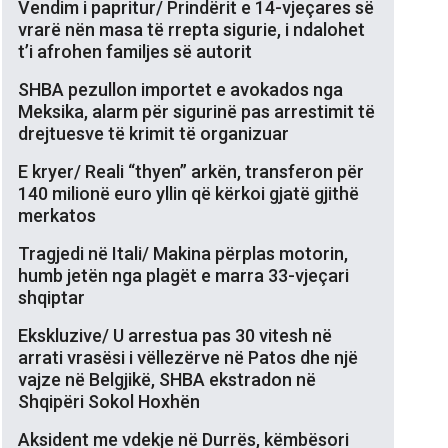
Vendim i papritur/ Prindërit e 14-vjeçares së
vrarë nën masa të rrepta sigurie, i ndalohet
t’i afrohen familjes së autorit
SHBA pezullon importet e avokados nga
Meksika, alarm për sigurinë pas arrestimit të
drejtuesve të krimit të organizuar
E kryer/ Reali “thyen” arkën, transferon për
140 milionë euro yllin që kërkoi gjatë gjithë
merkatos
Tragjedi në Itali/ Makina përplas motorin,
humb jetën nga plagët e marra 33-vjeçari
shqiptar
Ekskluzive/ U arrestua pas 30 vitesh në
arrati vrasësi i vëllezërve në Patos dhe një
vajze në Belgjikë, SHBA ekstradon në
Shqipëri Sokol Hoxhën
Aksident me vdekje në Durrës, këmbësori