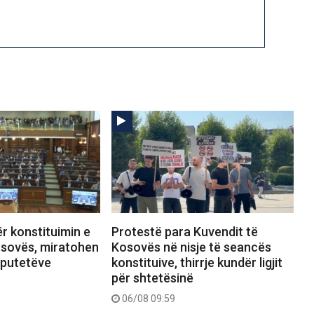
r konstituimin e
Protestë para Kuvendit të
osovës, miratohen
Kosovës në nisje të seancës
eputetëve
konstituive, thirrje kundër ligjit
për shtetësinë
06/08 09:59