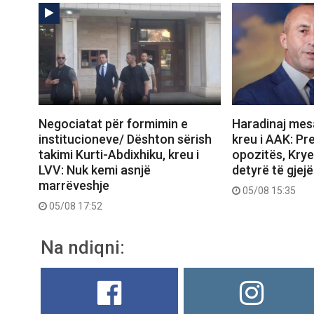
Negociatat për formimin e
Haradinaj mesa
institucioneve/ Dështon sërish
kreu i AAK: Pre
takimi Kurti-Abdixhiku, kreu i
opozitës, Krye
LVV: Nuk kemi asnjë
detyrë të gjejë
marrëveshje
05/08 15:35
05/08 17:52
Na ndiqni: