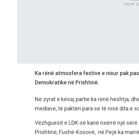
Ka rënë atmosfera festive e nisur pak pas 
Demokratike në Prishtinë.
Në zyrat e kësaj partie ka rënë heshtja, dh
mediave, të paktën para se të nisë dita e 
Vëzhguesit e LDK-së kanë nxerrë një sërë r
Prishtinë, Fushë-Kosovë, në Pejë ka marrë