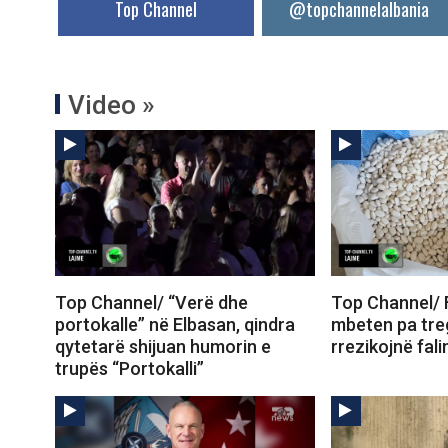
Top Channel
@topchannelalbania
Video »
Top Channel/ “Verë dhe
Top Channel/ F
portokalle” në Elbasan, qindra
mbeten pa tre
qytetarë shijuan humorin e
rrezikojnë fal
trupës “Portokalli”