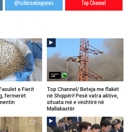
@tchbreakingnews
Top Channel
asulet e Fierit
Top Channel/ Beteja me flakët
g, fermerët
në Shqipëri! Pesë vatra aktive,
imentin
situata më e vështirë në
Mallakastër