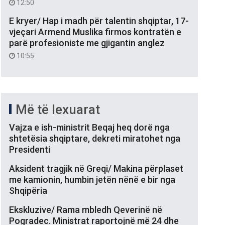
12:50
E kryer/ Hap i madh për talentin shqiptar, 17-
vjeçari Armend Muslika firmos kontratën e
parë profesioniste me gjigantin anglez
10:55
Më të lexuarat
Vajza e ish-ministrit Beqaj heq dorë nga
shtetësia shqiptare, dekreti miratohet nga
Presidenti
Aksident tragjik në Greqi/ Makina përplaset
me kamionin, humbin jetën nënë e bir nga
Shqipëria
Ekskluzive/ Rama mbledh Qeverinë në
Pogradec. Ministrat raportojnë më 24 dhe