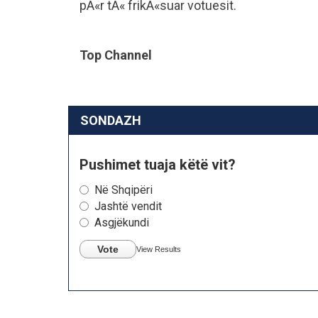
pÃ«r tÃ« frikÃ«suar votuesit.
Top Channel
SONDAZH
Pushimet tuaja këtë vit?
Në Shqipëri
Jashtë vendit
Asgjëkundi
Vote
View Results