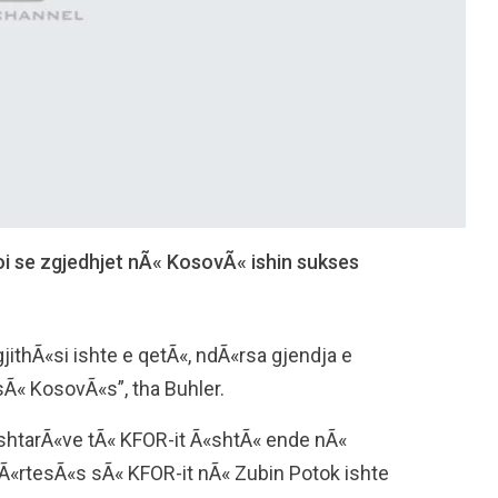
i se zgjedhjet nÃ« KosovÃ« ishin sukses
jithÃ«si ishte e qetÃ«, ndÃ«rsa gjendja e
 sÃ« KosovÃ«s”, tha Buhler.
ushtarÃ«ve tÃ« KFOR-it Ã«shtÃ« ende nÃ«
Ã«rtesÃ«s sÃ« KFOR-it nÃ« Zubin Potok ishte