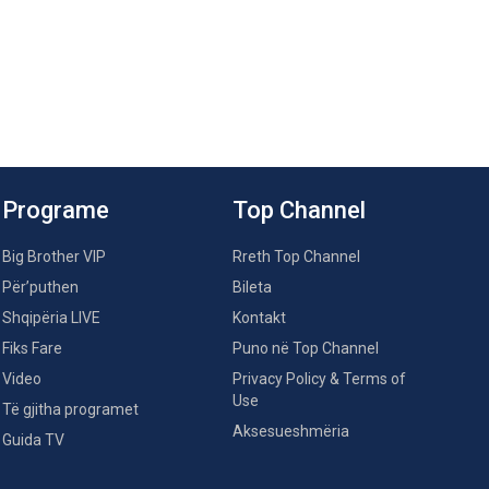
Programe
Top Channel
Big Brother VIP
Rreth Top Channel
Për’puthen
Bileta
Shqipëria LIVE
Kontakt
Fiks Fare
Puno në Top Channel
Video
Privacy Policy & Terms of
Use
Të gjitha programet
Aksesueshmëria
Guida TV