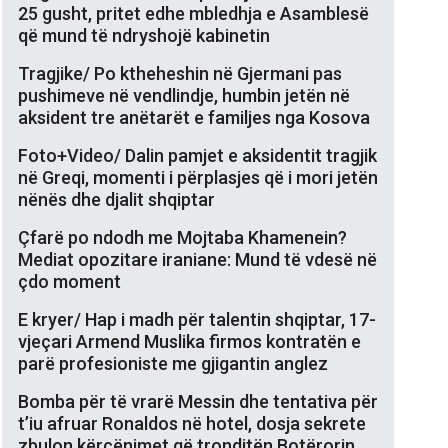
25 gusht, pritet edhe mbledhja e Asamblesë
që mund të ndryshojë kabinetin
Tragjike/ Po ktheheshin në Gjermani pas
pushimeve në vendlindje, humbin jetën në
aksident tre anëtarët e familjes nga Kosova
Foto+Video/ Dalin pamjet e aksidentit tragjik
në Greqi, momenti i përplasjes që i mori jetën
nënës dhe djalit shqiptar
Çfarë po ndodh me Mojtaba Khamenein?
Mediat opozitare iraniane: Mund të vdesë në
çdo moment
E kryer/ Hap i madh për talentin shqiptar, 17-
vjeçari Armend Muslika firmos kontratën e
parë profesioniste me gjigantin anglez
Bomba për të vrarë Messin dhe tentativa për
t’iu afruar Ronaldos në hotel, dosja sekrete
zbulon kërcënimet që tronditën Botërorin