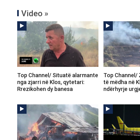
Video »
Top Channel/ Situatë alarmante
Top Channel/ 
nga zjarri në Klos, qytetari:
të mëdha në K
Rrezikohen dy banesa
ndërhyrje urgj