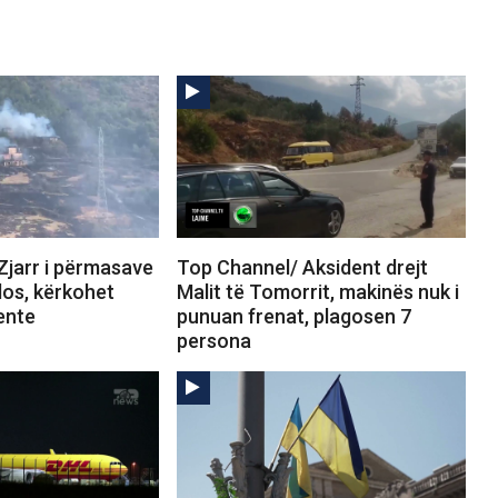
Zjarr i përmasave
Top Channel/ Aksident drejt
los, kërkohet
Malit të Tomorrit, makinës nuk i
ente
punuan frenat, plagosen 7
persona