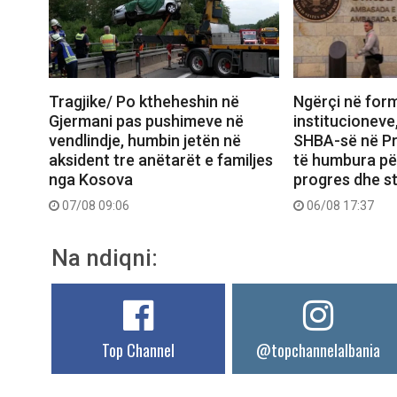
Tragjike/ Po ktheheshin në
Ngërçi në for
Gjermani pas pushimeve në
institucionev
vendlindje, humbin jetën në
SHBA-së në Pr
aksident tre anëtarët e familjes
të humbura pë
nga Kosova
progres dhe st
07/08 09:06
06/08 17:37
Na ndiqni:
Top Channel
@topchannelalbania