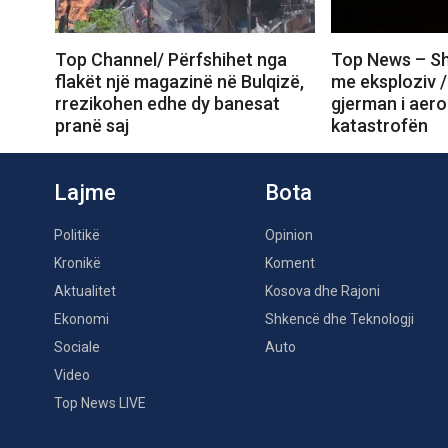
Top Channel/ Përfshihet nga
Top News – Sh
flakët një magazinë në Bulqizë,
me eksploziv /
rrezikohen edhe dy banesat
gjerman i aero
pranë saj
katastrofën
Lajme
Bota
Politikë
Opinion
Kronikë
Koment
Aktualitet
Kosova dhe Rajoni
Ekonomi
Shkencë dhe Teknologji
Sociale
Auto
Video
Top News LIVE