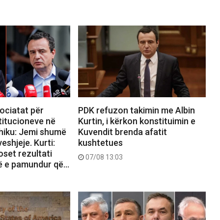
ociatat për
PDK refuzon takimin me Albin
titucioneve në
Kurtin, i kërkon konstituimin e
hiku: Jemi shumë
Kuvendit brenda afatit
eshjeje. Kurti:
kushtetues
set rezultati
07/08 13:03
ë e pamundur që…