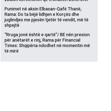
Punimet në aksin Elbasan-Qafë Thanë,
Rama: Do ta bëjë lidhjen e Korçës dhe
juglindjes me pjesën tjetër të vendit, më të
shpejtë
“Rruga jonë është e qartë”/ BE nën presion
për anëtarët e rinj, Rama për Financial
Times: Shqipëria ndodhet në momentin më
të mirë