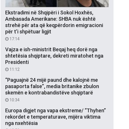
Ekstradimi në Shqipëri i Sokol Hoxhës,
Ambasada Amerikane: SHBA nuk është
strehë për ata që keqpërdorin emigracioni
për t’i shpëtuar ligjit
17:14
Vajza e ish-ministrit Beqaj heq dorë nga
shtetësia shqiptare, dekreti miratohet nga
Presidenti
11:12
“Paguajnë 24 mijë paund dhe kalojnë me
pasaporta false”, media britanike zbulon
skemën e kontrabandistëve shqiptarë
10:34
Europa digjet nga vapa ekstreme/ “Thyhen”
rekordet e temperaturave, mijëra viktima
nga nxehtësia