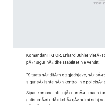
Komandani i KFOR, Erhard Buhler vlerÃ«so
pÃ«r sigurinÃ« dhe stabilitetin e vendit.
“Situata nÃ« ditÃ«n e zgjedhjeve, nÃ« pÃ«rg
sigurisÃ« ishte nÃ«n kontrollin e policisÃ«
Sipas komandantit, njÃ« numÃ«r i madh i 
gatishmÃ«ri ndÃ«rkohÃ« qÃ« sulmi ndaj nd