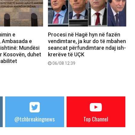
mimin e
Procesi në Hagë hyn në fazën
e, Ambasada e
vendimtare, ja kur do të mbahen
ishtinë: Mundësi
seancat përfundimtare ndaj ish-
r Kosovën, duhet
krerëve të UÇK
abilitet
06/08 12:39
@tchbreakingnews
Top Channel