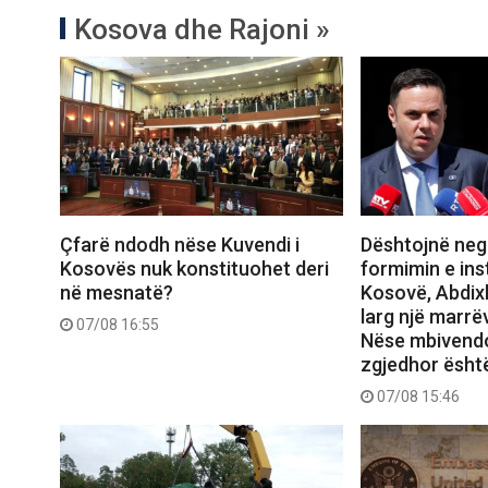
Kosova dhe Rajoni »
Çfarë ndodh nëse Kuvendi i
Dështojnë neg
Kosovës nuk konstituohet deri
formimin e ins
në mesnatë?
Kosovë, Abdix
larg një marrëv
07/08 16:55
Nëse mbivendo
zgjedhor ësht
07/08 15:46