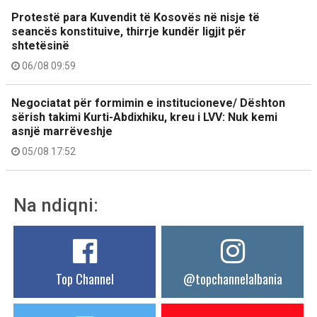
Protestë para Kuvendit të Kosovës në nisje të
seancës konstituive, thirrje kundër ligjit për
shtetësinë
06/08 09:59
Negociatat për formimin e institucioneve/ Dështon
sërish takimi Kurti-Abdixhiku, kreu i LVV: Nuk kemi
asnjë marrëveshje
05/08 17:52
Na ndiqni:
Top Channel
@topchannelalbania