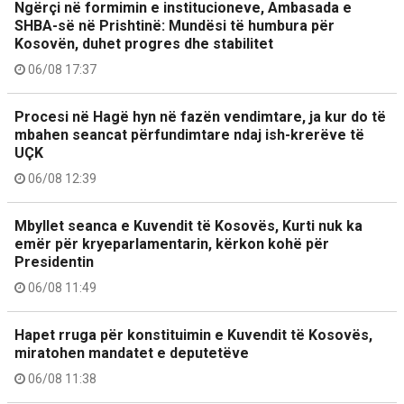
Ngërçi në formimin e institucioneve, Ambasada e
SHBA-së në Prishtinë: Mundësi të humbura për
Kosovën, duhet progres dhe stabilitet
06/08 17:37
Procesi në Hagë hyn në fazën vendimtare, ja kur do të
mbahen seancat përfundimtare ndaj ish-krerëve të
UÇK
06/08 12:39
Mbyllet seanca e Kuvendit të Kosovës, Kurti nuk ka
emër për kryeparlamentarin, kërkon kohë për
Presidentin
06/08 11:49
Hapet rruga për konstituimin e Kuvendit të Kosovës,
miratohen mandatet e deputetëve
06/08 11:38