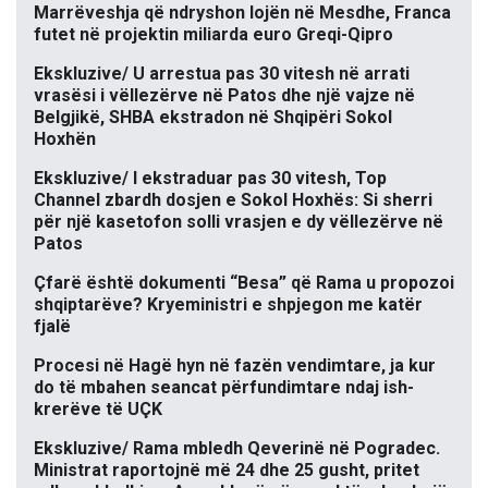
Marrëveshja që ndryshon lojën në Mesdhe, Franca
futet në projektin miliarda euro Greqi-Qipro
Ekskluzive/ U arrestua pas 30 vitesh në arrati
vrasësi i vëllezërve në Patos dhe një vajze në
Belgjikë, SHBA ekstradon në Shqipëri Sokol
Hoxhën
Ekskluzive/ I ekstraduar pas 30 vitesh, Top
Channel zbardh dosjen e Sokol Hoxhës: Si sherri
për një kasetofon solli vrasjen e dy vëllezërve në
Patos
Çfarë është dokumenti “Besa” që Rama u propozoi
shqiptarëve? Kryeministri e shpjegon me katër
fjalë
Procesi në Hagë hyn në fazën vendimtare, ja kur
do të mbahen seancat përfundimtare ndaj ish-
krerëve të UÇK
Ekskluzive/ Rama mbledh Qeverinë në Pogradec.
Ministrat raportojnë më 24 dhe 25 gusht, pritet