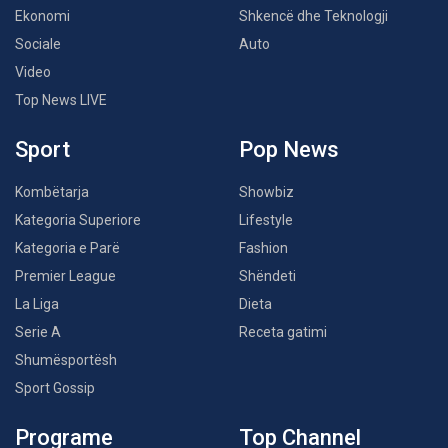
Ekonomi
Shkencë dhe Teknologji
Sociale
Auto
Video
Top News LIVE
Sport
Pop News
Kombëtarja
Showbiz
Kategoria Superiore
Lifestyle
Kategoria e Parë
Fashion
Premier League
Shëndeti
La Liga
Dieta
Serie A
Receta gatimi
Shumësportësh
Sport Gossip
Programe
Top Channel