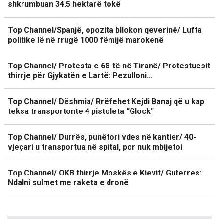
shkrumbuan 34.5 hektarë tokë
Top Channel/Spanjë, opozita bllokon qeverinë/ Lufta
politike lë në rrugë 1000 fëmijë marokenë
Top Channel/ Protesta e 68-të në Tiranë/ Protestuesit
thirrje për Gjykatën e Lartë: Pezulloni…
Top Channel/ Dëshmia/ Rrëfehet Kejdi Banaj që u kap
teksa transportonte 4 pistoleta “Glock”
Top Channel/ Durrës, punëtori vdes në kantier/ 40-
vjeçari u transportua në spital, por nuk mbijetoi
Top Channel/ OKB thirrje Moskës e Kievit/ Guterres:
Ndalni sulmet me raketa e dronë