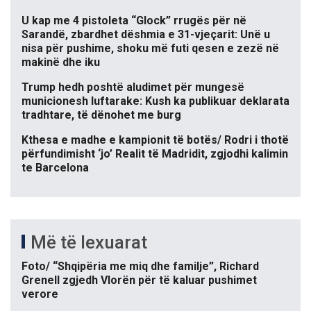
U kap me 4 pistoleta “Glock” rrugës për në
Sarandë, zbardhet dëshmia e 31-vjeçarit: Unë u
nisa për pushime, shoku më futi qesen e zezë në
makinë dhe iku
Trump hedh poshtë aludimet për mungesë
municionesh luftarake: Kush ka publikuar deklarata
tradhtare, të dënohet me burg
Kthesa e madhe e kampionit të botës/ Rodri i thotë
përfundimisht ‘jo’ Realit të Madridit, zgjodhi kalimin
te Barcelona
Më të lexuarat
Foto/ “Shqipëria me miq dhe familje”, Richard
Grenell zgjedh Vlorën për të kaluar pushimet
verore