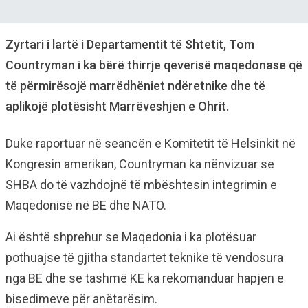
Zyrtari i lartë i Departamentit të Shtetit, Tom
Countryman i ka bërë thirrje qeverisë maqedonase që
të përmirësojë marrëdhëniet ndëretnike dhe të
aplikojë plotësisht Marrëveshjen e Ohrit.
Duke raportuar në seancën e Komitetit të Helsinkit në
Kongresin amerikan, Countryman ka nënvizuar se
SHBA do të vazhdojnë të mbështesin integrimin e
Maqedonisë në BE dhe NATO.
Ai është shprehur se Maqedonia i ka plotësuar
pothuajse të gjitha standartet teknike të vendosura
nga BE dhe se tashmë KE ka rekomanduar hapjen e
bisedimeve për anëtarësim.