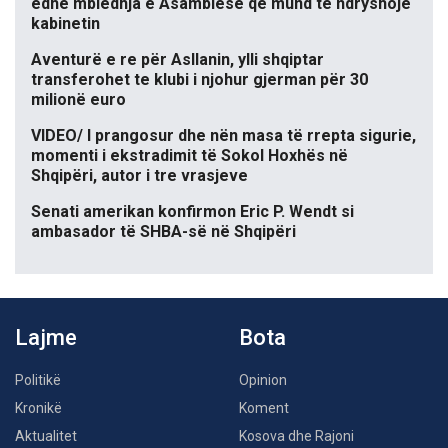
edhe mbledhja e Asamblesë që mund të ndryshojë
kabinetin
Aventurë e re për Asllanin, ylli shqiptar
transferohet te klubi i njohur gjerman për 30
milionë euro
VIDEO/ I prangosur dhe nën masa të rrepta sigurie,
momenti i ekstradimit të Sokol Hoxhës në
Shqipëri, autor i tre vrasjeve
Senati amerikan konfirmon Eric P. Wendt si
ambasador të SHBA-së në Shqipëri
Lajme
Bota
Politikë
Opinion
Kronikë
Koment
Aktualitet
Kosova dhe Rajoni