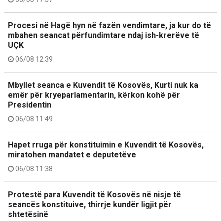
Procesi në Hagë hyn në fazën vendimtare, ja kur do të
mbahen seancat përfundimtare ndaj ish-krerëve të
UÇK
06/08 12:39
Mbyllet seanca e Kuvendit të Kosovës, Kurti nuk ka
emër për kryeparlamentarin, kërkon kohë për
Presidentin
06/08 11:49
Hapet rruga për konstituimin e Kuvendit të Kosovës,
miratohen mandatet e deputetëve
06/08 11:38
Protestë para Kuvendit të Kosovës në nisje të
seancës konstituive, thirrje kundër ligjit për
shtetësinë