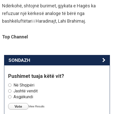
Ndërkohë, shtojnë burimet, gjykata e Hagës ka
refuzuar një kërkesë analoge të bërë nga
bashkëluftëtari i Haradinajt, Lahi Brahimaj.
Top Channel
SONDAZH
Pushimet tuaja këtë vit?
Në Shqipëri
Jashtë vendit
Asgjëkundi
Vote
View Results