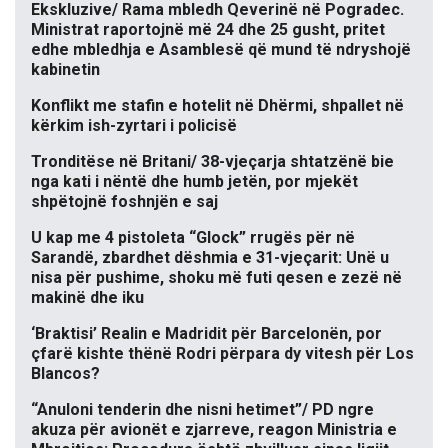
Ekskluzive/ Rama mbledh Qeverinë në Pogradec.
Ministrat raportojnë më 24 dhe 25 gusht, pritet
edhe mbledhja e Asamblesë që mund të ndryshojë
kabinetin
Konflikt me stafin e hotelit në Dhërmi, shpallet në
kërkim ish-zyrtari i policisë
Tronditëse në Britani/ 38-vjeçarja shtatzënë bie
nga kati i nëntë dhe humb jetën, por mjekët
shpëtojnë foshnjën e saj
U kap me 4 pistoleta “Glock” rrugës për në
Sarandë, zbardhet dëshmia e 31-vjeçarit: Unë u
nisa për pushime, shoku më futi qesen e zezë në
makinë dhe iku
‘Braktisi’ Realin e Madridit për Barcelonën, por
çfarë kishte thënë Rodri përpara dy vitesh për Los
Blancos?
“Anuloni tenderin dhe nisni hetimet”/ PD ngre
akuza për avionët e zjarreve, reagon Ministria e