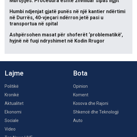
Mbrojtjes: Procedura është zhvilluar sipas ligjit
Humbi ndjenjat gjatë punës në një kantier ndërtimi
në Durrës, 40-vjeçari ndërron jetë pasi u
transportua në spital
Ashpërsohen masat për shoferët ‘problematikë’,
hyjnë në fuqi ndryshimet në Kodin Rrugor
Lajme
Bota
Politikë
Opinion
Kronikë
Koment
Aktualitet
Kosova dhe Rajoni
Ekonomi
Shkencë dhe Teknologji
Sociale
Auto
Video