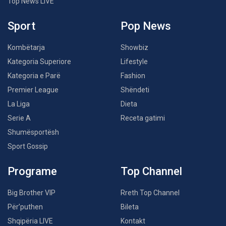
Top News LIVE
Sport
Pop News
Kombëtarja
Showbiz
Kategoria Superiore
Lifestyle
Kategoria e Parë
Fashion
Premier League
Shëndeti
La Liga
Dieta
Serie A
Receta gatimi
Shumësportësh
Sport Gossip
Programe
Top Channel
Big Brother VIP
Rreth Top Channel
Për’puthen
Bileta
Shqipëria LIVE
Kontakt