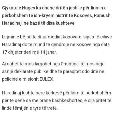
Gjykata e Hagës ka dhënë dritën jeshile për lirimin e
përkohshëm të ish-kryeministrit të Kosovës, Ramush
Haradinaj, në bazë të disa kushteve.
Lajmin e bëjnë të ditur mediat kosovare, sipas të cilave
Haradinaj do të mund të qendrojë në Kosovë nga data
17 dhjetor deri më 14 janar.
Ai duhet të mos largohet nga Prishtina, të mos bëjë
asnjë deklaratë publike dhe të paraqitet cdo ditë në
policinë e misionit EULEX.
Haradinaj kishte bërë kërkesë për lirim të përkohshëm
për të qenë sa më pranë bashkëshortes, e cila pritet të
lindë fëmijën e tyre të tretë.