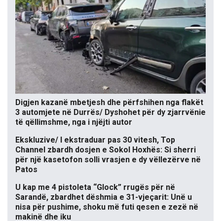
Digjen kazanë mbetjesh dhe përfshihen nga flakët
3 automjete në Durrës/ Dyshohet për dy zjarrvënie
të qëllimshme, nga i njëjti autor
Ekskluzive/ I ekstraduar pas 30 vitesh, Top
Channel zbardh dosjen e Sokol Hoxhës: Si sherri
për një kasetofon solli vrasjen e dy vëllezërve në
Patos
U kap me 4 pistoleta “Glock” rrugës për në
Sarandë, zbardhet dëshmia e 31-vjeçarit: Unë u
nisa për pushime, shoku më futi qesen e zezë në
makinë dhe iku