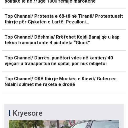
politike lë në rrugë 1000 fëmijë marokenë
Top Channel/ Protesta e 68-të në Tiranë/ Protestuesit
thirrje për Gjykatën e Lartë: Pezulloni…
Top Channel/ Dëshmia/ Rrëfehet Kejdi Banaj që u kap
teksa transportonte 4 pistoleta “Glock”
Top Channel/ Durrës, punëtori vdes në kantier/ 40-
vjeçari u transportua në spital, por nuk mbijetoi
Top Channel/ OKB thirrje Moskës e Kievit/ Guterres:
Ndalni sulmet me raketa e dronë
Kryesore