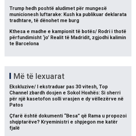
Trump hedh poshtë aludimet për mungesë
municionesh luftarake: Kush ka publikuar deklarata
tradhtare, të dënohet me burg
Kthesa e madhe e kampionit të botës/ Rodri i thotë
përfundimisht ‘jo’ Realit të Madridit, zgjodhi kalimin
te Barcelona
Më të lexuarat
Ekskluzive/ I ekstraduar pas 30 vitesh, Top
Channel zbardh dosjen e Sokol Hoxhës: Si sherri
për një kasetofon solli vrasjen e dy vëllezërve në
Patos
Çfarë është dokumenti “Besa” që Rama u propozoi
shqiptarëve? Kryeministri e shpjegon me katër
fjalë