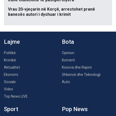
Vrau 20-vjeçarin në Korçë, arrestohet pranë
banesës autori i dyshuar i krimit
Lajme
Bota
Politikë
Opinion
Kronikë
Koment
Aktualitet
Kosova dhe Rajoni
Ekonomi
Shkencë dhe Teknologji
Sociale
Auto
Video
Top News LIVE
Sport
Pop News