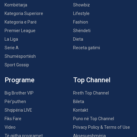
Kombëtarja
Showbiz
Kategoria Superiore
Lifestyle
Kategoria e Parë
Fashion
Premier League
Shëndeti
La Liga
Dieta
Serie A
Receta gatimi
Shumësportësh
Sport Gossip
Programe
Top Channel
Big Brother VIP
Rreth Top Channel
Për’puthen
Bileta
Shqipëria LIVE
Kontakt
Fiks Fare
Puno në Top Channel
Video
Privacy Policy & Terms of Use
Të gjitha programet
Aksesueshmëria