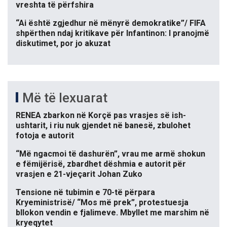
vreshta të përfshira
“Ai është zgjedhur në mënyrë demokratike”/ FIFA
shpërthen ndaj kritikave për Infantinon: I pranojmë
diskutimet, por jo akuzat
Më të lexuarat
RENEA zbarkon në Korçë pas vrasjes së ish-
ushtarit, i riu nuk gjendet në banesë, zbulohet
fotoja e autorit
“Më ngacmoi të dashurën”, vrau me armë shokun
e fëmijërisë, zbardhet dëshmia e autorit për
vrasjen e 21-vjeçarit Johan Zuko
Tensione në tubimin e 70-të përpara
Kryeministrisë/ “Mos më prek”, protestuesja
bllokon vendin e fjalimeve. Mbyllet me marshim në
kryeqytet