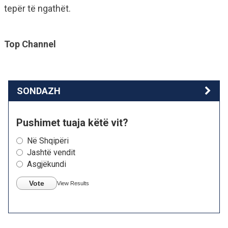
tepër të ngathët.
Top Channel
SONDAZH
Pushimet tuaja këtë vit?
Në Shqipëri
Jashtë vendit
Asgjëkundi
Vote
View Results