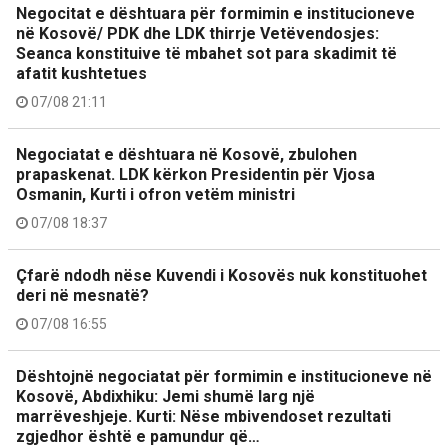
Negocitat e dështuara për formimin e institucioneve
në Kosovë/ PDK dhe LDK thirrje Vetëvendosjes:
Seanca konstituive të mbahet sot para skadimit të
afatit kushtetues
07/08 21:11
Negociatat e dështuara në Kosovë, zbulohen
prapaskenat. LDK kërkon Presidentin për Vjosa
Osmanin, Kurti i ofron vetëm ministri
07/08 18:37
Çfarë ndodh nëse Kuvendi i Kosovës nuk konstituohet
deri në mesnatë?
07/08 16:55
Dështojnë negociatat për formimin e institucioneve në
Kosovë, Abdixhiku: Jemi shumë larg një
marrëveshjeje. Kurti: Nëse mbivendoset rezultati
zgjedhor është e pamundur që…