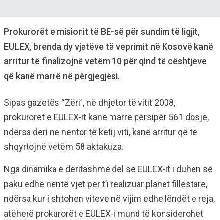
Prokurorët e misionit të BE-së për sundim të ligjit,
EULEX, brenda dy vjetëve të veprimit në Kosovë kanë
arritur të finalizojnë vetëm 10 për qind të cështjeve
që kanë marrë në përgjegjësi.
Sipas gazetës “Zëri”, në dhjetor të vitit 2008,
prokurorët e EULEX-it kanë marrë përsipër 561 dosje,
ndërsa deri në nëntor të këtij viti, kanë arritur që të
shqyrtojnë vetëm 58 aktakuza.
Nga dinamika e deritashme del se EULEX-it i duhen së
paku edhe nëntë vjet për t’i realizuar planet fillestare,
ndërsa kur i shtohen viteve në vijim edhe lëndët e reja,
atëherë prokurorët e EULEX-i mund të konsiderohet