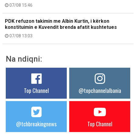
07/08 15:46
PDK refuzon takimin me Albin Kurtin, i kërkon
konstituimin e Kuvendit brenda afatit kushtetues
07/08 13:03
Na ndiqni:
Top Channel
@topchannelalbania
@tchbreakingnews
Top Channel