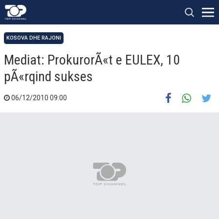
KOSOVA DHE RAJONI
Mediat: ProkurorÃ«t e EULEX, 10
pÃ«rqind sukses
06/12/2010 09:00