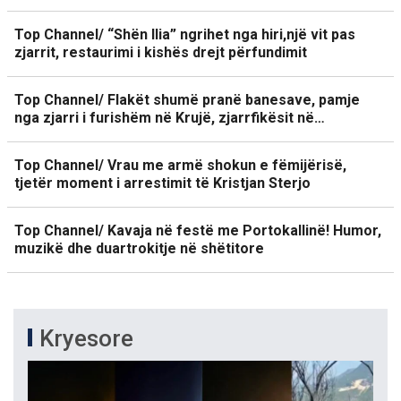
Top Channel/ “Shën Ilia” ngrihet nga hiri,një vit pas
zjarrit, restaurimi i kishës drejt përfundimit
Top Channel/ Flakët shumë pranë banesave, pamje
nga zjarri i furishëm në Krujë, zjarrfikësit në…
Top Channel/ Vrau me armë shokun e fëmijërisë,
tjetër moment i arrestimit të Kristjan Sterjo
Top Channel/ Kavaja në festë me Portokallinë! Humor,
muzikë dhe duartrokitje në shëtitore
Kryesore