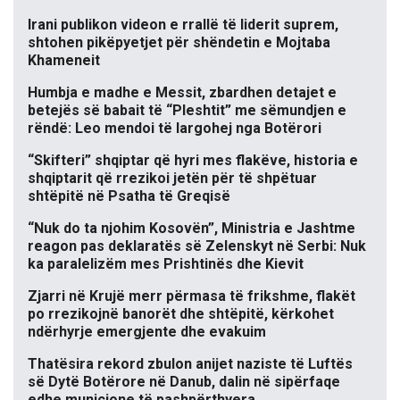
Irani publikon videon e rrallë të liderit suprem,
shtohen pikëpyetjet për shëndetin e Mojtaba
Khameneit
Humbja e madhe e Messit, zbardhen detajet e
betejës së babait të “Pleshtit” me sëmundjen e
rëndë: Leo mendoi të largohej nga Botërori
“Skifteri” shqiptar që hyri mes flakëve, historia e
shqiptarit që rrezikoi jetën për të shpëtuar
shtëpitë në Psatha të Greqisë
“Nuk do ta njohim Kosovën”, Ministria e Jashtme
reagon pas deklaratës së Zelenskyt në Serbi: Nuk
ka paralelizëm mes Prishtinës dhe Kievit
Zjarri në Krujë merr përmasa të frikshme, flakët
po rrezikojnë banorët dhe shtëpitë, kërkohet
ndërhyrje emergjente dhe evakuim
Thatësira rekord zbulon anijet naziste të Luftës
së Dytë Botërore në Danub, dalin në sipërfaqe
edhe municione të pashpërthyera