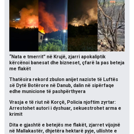
“Nata e tmerrit” në Krujë, zjarri apokaliptik
kërcënoi banesat dhe bizneset, çfarë la pas beteja
me flakët
Thatësira rekord zbulon anijet naziste të Luftës
së Dytë Botërore në Danub, dalin në sipërfaqe
edhe municione të pashpërthyera
Vrasja e të riut në Korçë, Policia njoftim zyrtar:
Arrestohet autori i dyshuar, sekuestrohet arma e
krimit
Dita e gjashtë e betejës me flakët, zjarret vijojnë
në Mallakastër, dhjetëra hektarë pyje, ullishte e