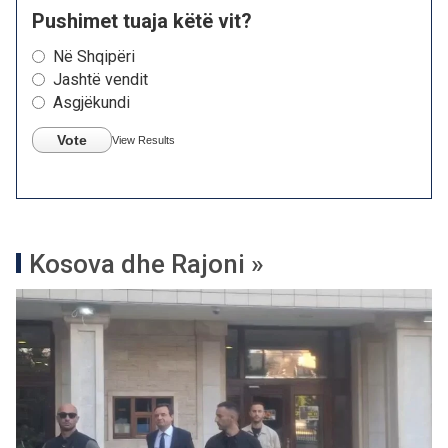
Pushimet tuaja këtë vit?
Në Shqipëri
Jashtë vendit
Asgjëkundi
Vote
View Results
Kosova dhe Rajoni »