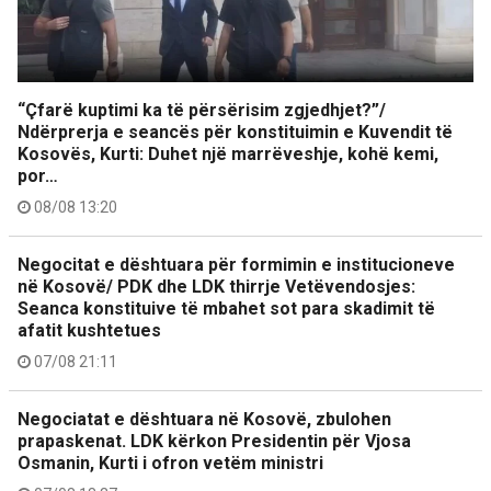
“Çfarë kuptimi ka të përsërisim zgjedhjet?”/
Ndërprerja e seancës për konstituimin e Kuvendit të
Kosovës, Kurti: Duhet një marrëveshje, kohë kemi,
por…
08/08 13:20
Negocitat e dështuara për formimin e institucioneve
në Kosovë/ PDK dhe LDK thirrje Vetëvendosjes:
Seanca konstituive të mbahet sot para skadimit të
afatit kushtetues
07/08 21:11
Negociatat e dështuara në Kosovë, zbulohen
prapaskenat. LDK kërkon Presidentin për Vjosa
Osmanin, Kurti i ofron vetëm ministri