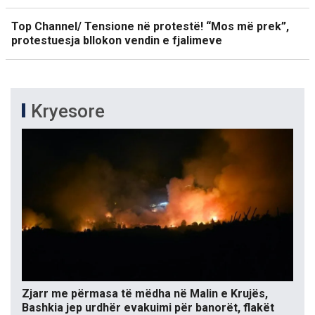
Top Channel/ Tensione në protestë! “Mos më prek”,
protestuesja bllokon vendin e fjalimeve
Kryesore
Zjarr me përmasa të mëdha në Malin e Krujës,
Bashkia jep urdhër evakuimi për banorët, flakët