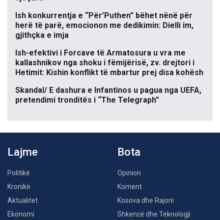
Ish konkurrentja e “Për’Puthen” bëhet nënë për
herë të parë, emocionon me dedikimin: Dielli im,
gjithçka e imja
Ish-efektivi i Forcave të Armatosura u vra me
kallashnikov nga shoku i fëmijërisë, zv. drejtori i
Hetimit: Kishin konflikt të mbartur prej disa kohësh
Skandal/ E dashura e Infantinos u pagua nga UEFA,
pretendimi tronditës i “The Telegraph”
Lajme
Bota
Politikë
Opinion
Kronikë
Koment
Aktualitet
Kosova dhe Rajoni
Ekonomi
Shkencë dhe Teknologji