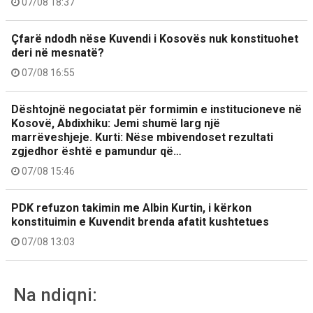
07/08 18:37
Çfarë ndodh nëse Kuvendi i Kosovës nuk konstituohet
deri në mesnatë?
07/08 16:55
Dështojnë negociatat për formimin e institucioneve në
Kosovë, Abdixhiku: Jemi shumë larg një
marrëveshjeje. Kurti: Nëse mbivendoset rezultati
zgjedhor është e pamundur që…
07/08 15:46
PDK refuzon takimin me Albin Kurtin, i kërkon
konstituimin e Kuvendit brenda afatit kushtetues
07/08 13:03
Na ndiqni: