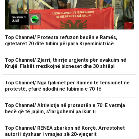
Top Channel/ Protesta refuzon besën e Ramës,
qytetarët 70 ditë tubim përpara Kryeministrisë
Top Channel/ Zjarri, thirrje urgjente për evakuim në
Krujë. Flakët rrezikojnë bizneset dhe 30 shtëpi
Top Channel/ Nga fjalimet për Ramën te tensionet në
protestë, çfarë ndodhi në tubimin e 70-të
Top Channel/ Aktivistja në protestën e 70: E vetmja
besë që të japim, s’largohemi pa ikur ti
Top Channel/ RENEA zbarkon në Korçë. Arrestohet
autori i dyshuar i vrasjes së 20-vjeçarit