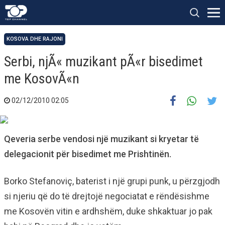
KOSOVA DHE RAJONI
Serbi, njÃ« muzikant pÃ«r bisedimet
me KosovÃ«n
02/12/2010 02:05
Qeveria serbe vendosi një muzikant si kryetar të
delegacionit për bisedimet me Prishtinën.
Borko Stefanoviç, baterist i një grupi punk, u përzgjodh
si njeriu që do të drejtojë negociatat e rëndësishme
me Kosovën vitin e ardhshëm, duke shkaktuar jo pak