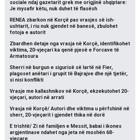
sociale ndaj gazetarit grek me origjinë shqiptare:
Je mysafir këtu, nuk duhet të flasësh
RENEA zbarkon në Korçë pas vrasjes së ish-
ushtarit, i riu nuk gjendet në banesë, zbulohet
fotoja e autorit
Zbardhen detaje nga vrasja në Korçë, identifikohet
viktima, 20-vjeçari ka qenë pjesë e Forcave të
Armatosura
Sherri në burgun e sigurisë së lartë në Fier,
plagoset anëtari i grupit të Bajrajve dhe një tjetër,
si nisi konflikti
Vrasje me kallashnikov në Korçë, ekzekutohet 20-
vjeçari, autori në arrati
Vrasja në Korçë/ Autori dhe viktima u përfshinë në
sherr, 20-vjeçarit i gjendet thika në dorë
E trishtë/ Zi në familjen e Messit, babai i ikones
argjentinase ndahet nga jeta në moshën 68-
vjeçare