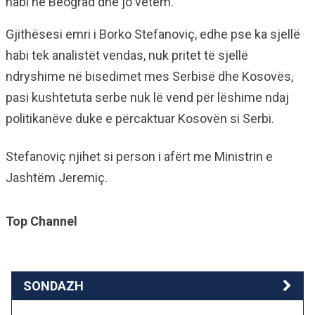
habi në Beograd dhe jo vetëm.
Gjithësesi emri i Borko Stefanoviç, edhe pse ka sjellë
habi tek analistët vendas, nuk pritet të sjellë
ndryshime në bisedimet mes Serbisë dhe Kosovës,
pasi kushtetuta serbe nuk lë vend për lëshime ndaj
politikanëve duke e përcaktuar Kosovën si Serbi.
Stefanoviç njihet si person i afërt me Ministrin e
Jashtëm Jeremiç.
Top Channel
SONDAZH