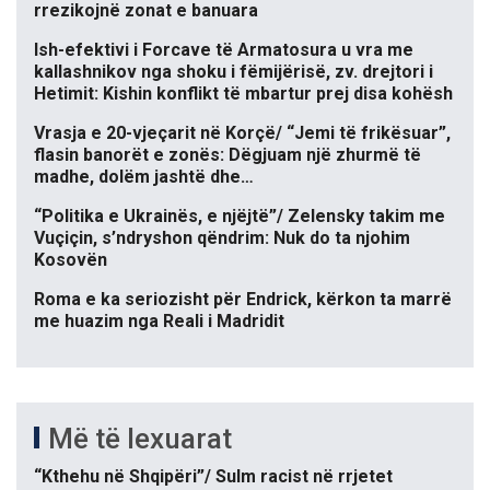
rrezikojnë zonat e banuara
Ish-efektivi i Forcave të Armatosura u vra me
kallashnikov nga shoku i fëmijërisë, zv. drejtori i
Hetimit: Kishin konflikt të mbartur prej disa kohësh
Vrasja e 20-vjeçarit në Korçë/ “Jemi të frikësuar”,
flasin banorët e zonës: Dëgjuam një zhurmë të
madhe, dolëm jashtë dhe…
“Politika e Ukrainës, e njëjtë”/ Zelensky takim me
Vuçiçin, s’ndryshon qëndrim: Nuk do ta njohim
Kosovën
Roma e ka seriozisht për Endrick, kërkon ta marrë
me huazim nga Reali i Madridit
Më të lexuarat
“Kthehu në Shqipëri”/ Sulm racist në rrjetet