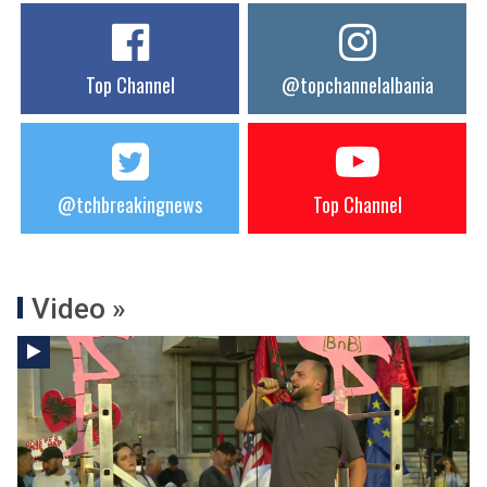
Top Channel
@topchannelalbania
@tchbreakingnews
Top Channel
Video »