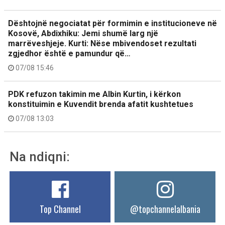
Dështojnë negociatat për formimin e institucioneve në
Kosovë, Abdixhiku: Jemi shumë larg një
marrëveshjeje. Kurti: Nëse mbivendoset rezultati
zgjedhor është e pamundur që…
07/08 15:46
PDK refuzon takimin me Albin Kurtin, i kërkon
konstituimin e Kuvendit brenda afatit kushtetues
07/08 13:03
Na ndiqni:
Top Channel
@topchannelalbania