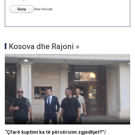
Vote
View Results
Kosova dhe Rajoni »
“Çfarë kuptimi ka të përsërisim zgjedhjet?”/