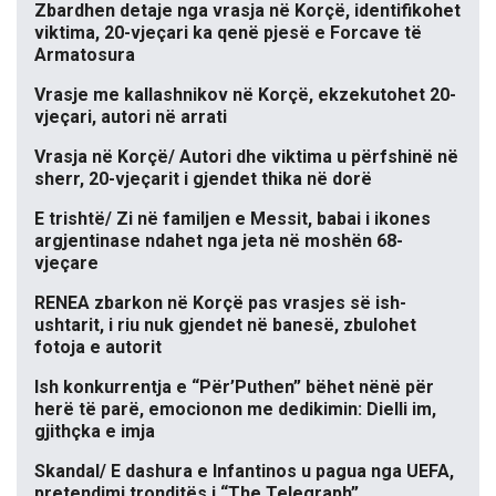
Zbardhen detaje nga vrasja në Korçë, identifikohet
viktima, 20-vjeçari ka qenë pjesë e Forcave të
Armatosura
Vrasje me kallashnikov në Korçë, ekzekutohet 20-
vjeçari, autori në arrati
Vrasja në Korçë/ Autori dhe viktima u përfshinë në
sherr, 20-vjeçarit i gjendet thika në dorë
E trishtë/ Zi në familjen e Messit, babai i ikones
argjentinase ndahet nga jeta në moshën 68-
vjeçare
RENEA zbarkon në Korçë pas vrasjes së ish-
ushtarit, i riu nuk gjendet në banesë, zbulohet
fotoja e autorit
Ish konkurrentja e “Për’Puthen” bëhet nënë për
herë të parë, emocionon me dedikimin: Dielli im,
gjithçka e imja
Skandal/ E dashura e Infantinos u pagua nga UEFA,
pretendimi tronditës i “The Telegraph”