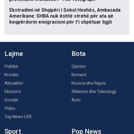
Ekstradimi në Shqipëri i Sokol Hoxhës, Ambasada
Amerikane: SHBA nuk është strehë për ata që
keqpërdorin emigracioni për t’i shpëtuar ligjit
Lajme
Bota
Politikë
Opinion
Kronikë
Koment
Aktualitet
Kosova dhe Rajoni
Ekonomi
Shkencë dhe Teknologji
Sociale
Auto
Video
Top News LIVE
Sport
Pop News