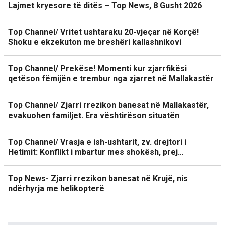
Lajmet kryesore të ditës – Top News, 8 Gusht 2026
Top Channel/ Vritet ushtaraku 20-vjeçar në Korçë!
Shoku e ekzekuton me breshëri kallashnikovi
Top Channel/ Prekëse! Momenti kur zjarrfikësi
qetëson fëmijën e trembur nga zjarret në Mallakastër
Top Channel/ Zjarri rrezikon banesat në Mallakastër,
evakuohen familjet. Era vështirëson situatën
Top Channel/ Vrasja e ish-ushtarit, zv. drejtori i
Hetimit: Konflikt i mbartur mes shokësh, prej…
Top News- Zjarri rrezikon banesat në Krujë, nis
ndërhyrja me helikopterë