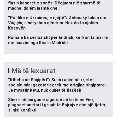
flasin banorët e zonës: Dëgjuam një zhurmë të
madhe, dolëm jashtë dhe…
“Politika e Ukrainës, e njëjtë”/ Zelensky takim me
Vuçiçin, s’ndryshon qëndrim: Nuk do ta njohim
Kosovën
Roma e ka seriozisht për Endrick, kërkon ta marrë
me huazim nga Reali i Madridit
Më të lexuarat
“Kthehu në Shqipëri”/ Sulm racist në rrjetet
sociale ndaj gazetarit grek me origjinë shqiptare:
Je mysafir këtu, nuk duhet të flasësh
Sherri në burgun e sigurisë së lartë në Fier,
plagoset anëtari i grupit të Bajrajve dhe një tjetër,
si nisi konflikti