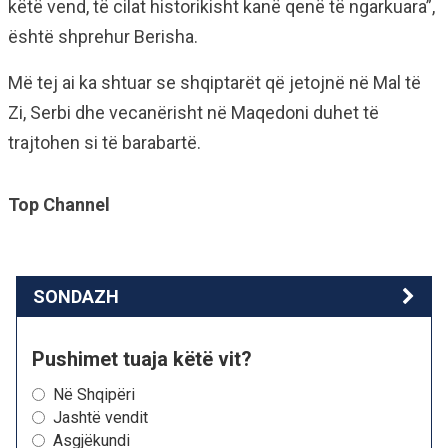
këtë vend, të cilat historikisht kanë qenë të ngarkuara”,
është shprehur Berisha.
Më tej ai ka shtuar se shqiptarët që jetojnë në Mal të
Zi, Serbi dhe vecanërisht në Maqedoni duhet të
trajtohen si të barabartë.
Top Channel
SONDAZH
Pushimet tuaja këtë vit?
Në Shqipëri
Jashtë vendit
Asgjëkundi