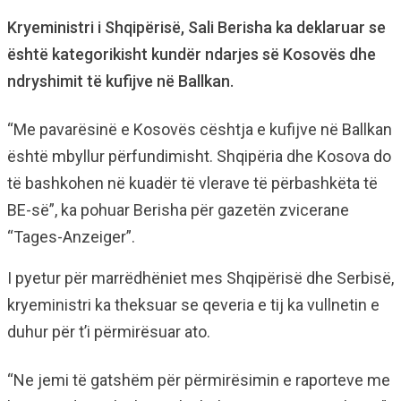
Kryeministri i Shqipërisë, Sali Berisha ka deklaruar se
është kategorikisht kundër ndarjes së Kosovës dhe
ndryshimit të kufijve në Ballkan.
“Me pavarësinë e Kosovës cështja e kufijve në Ballkan
është mbyllur përfundimisht. Shqipëria dhe Kosova do
të bashkohen në kuadër të vlerave të përbashkëta të
BE-së”, ka pohuar Berisha për gazetën zvicerane
“Tages-Anzeiger”.
I pyetur për marrëdhëniet mes Shqipërisë dhe Serbisë,
kryeministri ka theksuar se qeveria e tij ka vullnetin e
duhur për t’i përmirësuar ato.
“Ne jemi të gatshëm për përmirësimin e raporteve me