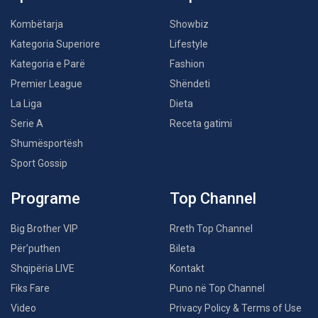
Kombëtarja
Showbiz
Kategoria Superiore
Lifestyle
Kategoria e Parë
Fashion
Premier League
Shëndeti
La Liga
Dieta
Serie A
Receta gatimi
Shumësportësh
Sport Gossip
Programe
Top Channel
Big Brother VIP
Rreth Top Channel
Për’puthen
Bileta
Shqipëria LIVE
Kontakt
Fiks Fare
Puno në Top Channel
Video
Privacy Policy & Terms of Use