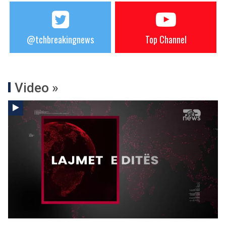
@tchbreakingnews
Top Channel
Video »