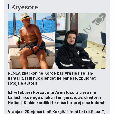
Kryesore
RENEA zbarkon në Korçë pas vrasjes së ish-
ushtarit, i riu nuk gjendet në banesë, zbulohet
fotoja e autorit
Ish-efektivi i Forcave të Armatosura u vra me
kallashnikov nga shoku i fëmijërisë, zv. drejtori i
Hetimit: Kishin konflikt të mbartur prej disa kohësh
Vrasja e 20-vjeçarit në Korçë/ “Jemi të frikësuar”,