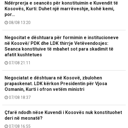
Ndërprerja e seancës për konstituimin e Kuvendit të
Kosovës, Kurti: Duhet një marrëveshje, kohë kemi,
por…
08/08 13:20
Negocitat e dështuara për formimin e institucioneve
në Kosovë/ PDK dhe LDK thirrje Vetëvendosjes:
Seanca konstituive të mbahet sot para skadimit të
afatit kushtetues
07/08 21:11
Negociatat e dështuara në Kosovë, zbulohen
prapaskenat. LDK kërkon Presidentin për Vjosa
Osmanin, Kurti i ofron vetëm ministri
07/08 18:37
Çfarë ndodh nëse Kuvendi i Kosovës nuk konstituohet
deri në mesnatë?
07/08 16:55