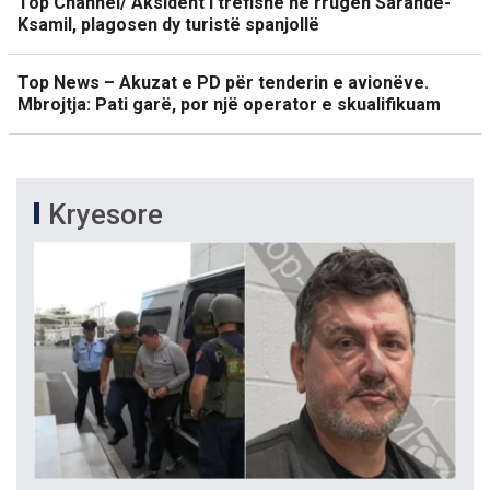
Top Channel/ Aksident i trefishë në rrugën Sarandë-
Ksamil, plagosen dy turistë spanjollë
Top News – Akuzat e PD për tenderin e avionëve.
Mbrojtja: Pati garë, por një operator e skualifikuam
Kryesore