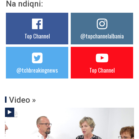
Na ndiqni:
Top Channel
@topchannelalbania
@tchbreakingnews
Top Channel
Video »