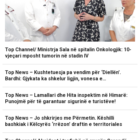
Top Channel/ Ministrja Sala në spitalin Onkologjik: 10-
vjeçari mposht tumorin në stadin IV
Top News – Kushtetuesja pa vendim për ‘Diellën’.
Bardhi: Gjykata ka shkelur ligjin, vonesa e…
Top News – Lamallari dhe Hita inspektim në Himarë:
Punojmë për të garantuar sigurinë e turistëve!
Top News – Jo shkrirjes me Përmetin. Këshilli
bashkiak i Këlcyrës ‘rrëzon’ draftin e territoriales