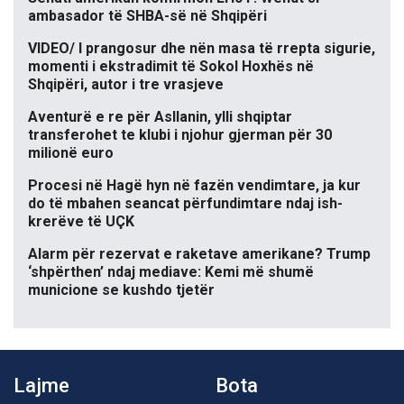
ambasador të SHBA-së në Shqipëri
VIDEO/ I prangosur dhe nën masa të rrepta sigurie,
momenti i ekstradimit të Sokol Hoxhës në
Shqipëri, autor i tre vrasjeve
Aventurë e re për Asllanin, ylli shqiptar
transferohet te klubi i njohur gjerman për 30
milionë euro
Procesi në Hagë hyn në fazën vendimtare, ja kur
do të mbahen seancat përfundimtare ndaj ish-
krerëve të UÇK
Alarm për rezervat e raketave amerikane? Trump
‘shpërthen’ ndaj mediave: Kemi më shumë
municione se kushdo tjetër
Lajme
Bota