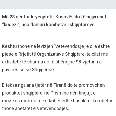
Më 28 nëntor kryeqyteti i Kosovës do të ngjyroset
“kuqezi”, nga flamuri kombëtar i shqiptarëve.
Kështu thonë në lëvizjen ‘Vetëvendosje’, e cila është
pjesë e Rrjetit të Organizatave Shqiptare, të cilat me
aktivitete të shumta do të shënojnë 98-vjetorin e
pavarësisë së Shqipërisë.
E teksa nga ana tjetër në Tiranë do të promovohen
produktet shqiptare, në Prishtinë nën tingujt e
muzikës rock do të kërkohet edhe bashkimi kombëtar
thone anetarët e Vetëvendosjes.