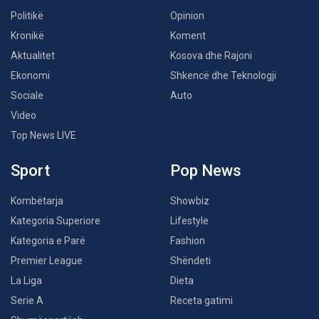
Politikë
Opinion
Kronikë
Koment
Aktualitet
Kosova dhe Rajoni
Ekonomi
Shkencë dhe Teknologji
Sociale
Auto
Video
Top News LIVE
Sport
Pop News
Kombëtarja
Showbiz
Kategoria Superiore
Lifestyle
Kategoria e Parë
Fashion
Premier League
Shëndeti
La Liga
Dieta
Serie A
Receta gatimi