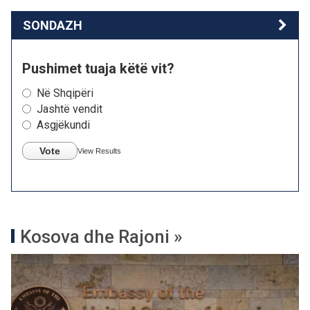
SONDAZH
Pushimet tuaja këtë vit?
Në Shqipëri
Jashtë vendit
Asgjëkundi
Vote
View Results
Kosova dhe Rajoni »