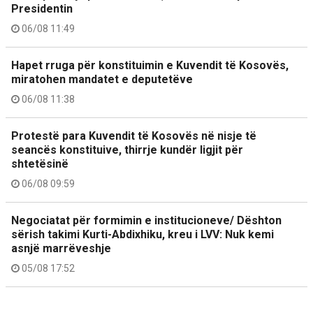
Presidentin
06/08 11:49
Hapet rruga për konstituimin e Kuvendit të Kosovës,
miratohen mandatet e deputetëve
06/08 11:38
Protestë para Kuvendit të Kosovës në nisje të
seancës konstituive, thirrje kundër ligjit për
shtetësinë
06/08 09:59
Negociatat për formimin e institucioneve/ Dështon
sërish takimi Kurti-Abdixhiku, kreu i LVV: Nuk kemi
asnjë marrëveshje
05/08 17:52