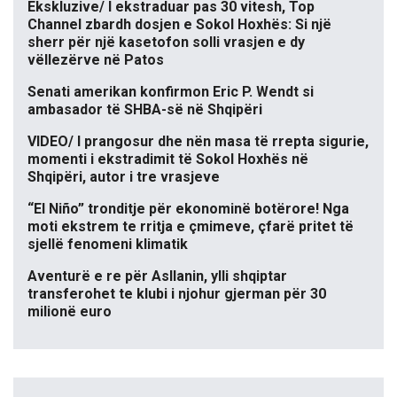
Ekskluzive/ I ekstraduar pas 30 vitesh, Top
Channel zbardh dosjen e Sokol Hoxhës: Si një
sherr për një kasetofon solli vrasjen e dy
vëllezërve në Patos
Senati amerikan konfirmon Eric P. Wendt si
ambasador të SHBA-së në Shqipëri
VIDEO/ I prangosur dhe nën masa të rrepta sigurie,
momenti i ekstradimit të Sokol Hoxhës në
Shqipëri, autor i tre vrasjeve
“El Niño” tronditje për ekonominë botërore! Nga
moti ekstrem te rritja e çmimeve, çfarë pritet të
sjellë fenomeni klimatik
Aventurë e re për Asllanin, ylli shqiptar
transferohet te klubi i njohur gjerman për 30
milionë euro