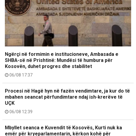
Ngërçi në formimin e institucioneve, Ambasada e
SHBA-së në Prishtinë: Mundësi të humbura për
Kosovën, duhet progres dhe stabilitet
06/08 17:37
Procesi në Hagë hyn në fazën vendimtare, ja kur do të
mbahen seancat përfundimtare ndaj ish-krerëve të
UÇK
06/08 12:39
Mbyllet seanca e Kuvendit të Kosovës, Kurti nuk ka
emër për kryeparlamentarin, kërkon kohë për