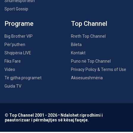
Shumësportësh
Sport Gossip
Programe
Top Channel
Big Brother VIP
Rreth Top Channel
Për’puthen
Bileta
Shqipëria LIVE
Kontakt
Fiks Fare
Puno në Top Channel
Video
Privacy Policy & Terms of Use
Të gjitha programet
Aksesueshmëria
Guida TV
© Top Channel 2001 - 2026 • Ndalohet riprodhimi i
paautorizuar i përmbajtjes së kësaj faqeje.