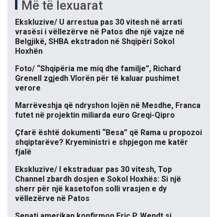
Më të lexuarat
Ekskluzive/ U arrestua pas 30 vitesh në arrati
vrasësi i vëllezërve në Patos dhe një vajze në
Belgjikë, SHBA ekstradon në Shqipëri Sokol
Hoxhën
Foto/ “Shqipëria me miq dhe familje”, Richard
Grenell zgjedh Vlorën për të kaluar pushimet
verore
Marrëveshja që ndryshon lojën në Mesdhe, Franca
futet në projektin miliarda euro Greqi-Qipro
Çfarë është dokumenti “Besa” që Rama u propozoi
shqiptarëve? Kryeministri e shpjegon me katër
fjalë
Ekskluzive/ I ekstraduar pas 30 vitesh, Top
Channel zbardh dosjen e Sokol Hoxhës: Si një
sherr për një kasetofon solli vrasjen e dy
vëllezërve në Patos
Senati amerikan konfirmon Eric P. Wendt si