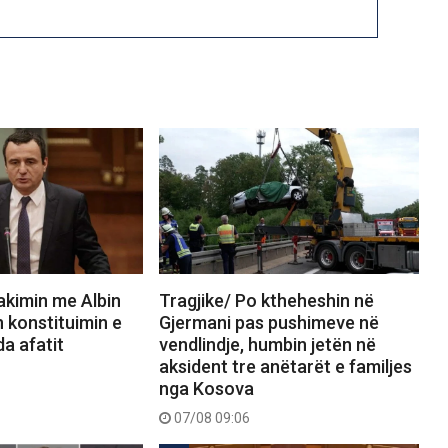
akimin me Albin
Tragjike/ Po ktheheshin në
n konstituimin e
Gjermani pas pushimeve në
a afatit
vendlindje, humbin jetën në
aksident tre anëtarët e familjes
nga Kosova
07/08 09:06