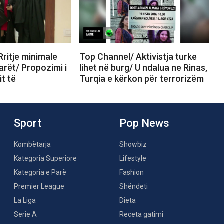
ritje minimale
Top Channel/ Aktivistja turke
arët/ Propozimi i
lihet në burg/ U ndalua ne Rinas,
t të
Turqia e kërkon për terrorizëm
Sport
Pop News
Kombëtarja
Showbiz
Kategoria Superiore
Lifestyle
Kategoria e Parë
Fashion
Premier League
Shëndeti
La Liga
Dieta
Serie A
Receta gatimi