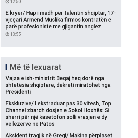
12:50
E kryer/ Hap i madh për talentin shqiptar, 17-
vjeçari Armend Muslika firmos kontratën e
parë profesioniste me gjigantin anglez
10:55
Më të lexuarat
Vajza e ish-ministrit Beqaj heq dorë nga
shtetësia shqiptare, dekreti miratohet nga
Presidenti
Ekskluzive/ I ekstraduar pas 30 vitesh, Top
Channel zbardh dosjen e Sokol Hoxhës: Si
sherri për një kasetofon solli vrasjen e dy
vëllezërve në Patos
Aksident tragjik në Greqi/ Makina përplaset