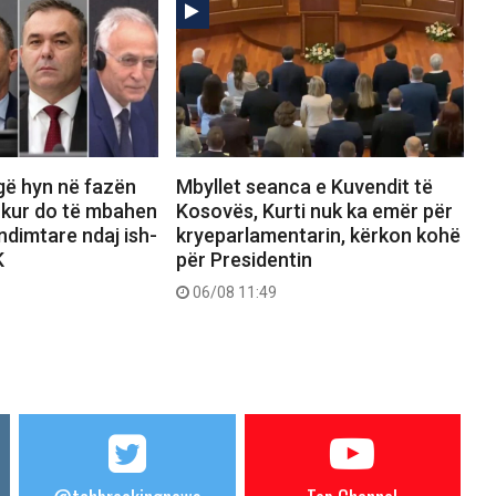
gë hyn në fazën
Mbyllet seanca e Kuvendit të
 kur do të mbahen
Kosovës, Kurti nuk ka emër për
dimtare ndaj ish-
kryeparlamentarin, kërkon kohë
K
për Presidentin
06/08 11:49