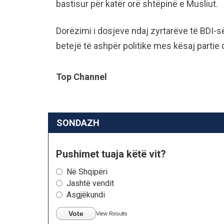
bastisur për katër orë shtëpinë e Musliut.
Dorëzimi i dosjeve ndaj zyrtarëve të BDI-s
betejë të ashpër politike mes kësaj parti
Top Channel
SONDAZH
Pushimet tuaja këtë vit?
Në Shqipëri
Jashtë vendit
Asgjëkundi
Vote
View Results