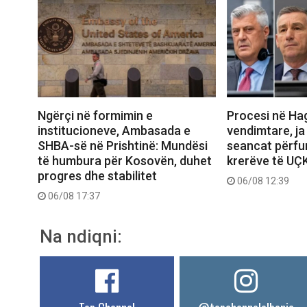
Ngërçi në formimin e
Procesi në Ha
institucioneve, Ambasada e
vendimtare, ja
SHBA-së në Prishtinë: Mundësi
seancat përfun
të humbura për Kosovën, duhet
krerëve të UÇ
progres dhe stabilitet
06/08 12:39
06/08 17:37
Na ndiqni: