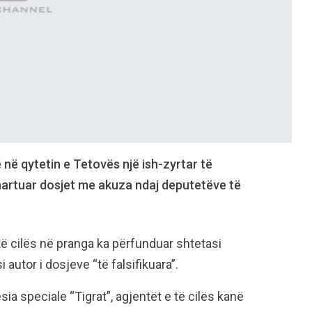
ë qytetin e Tetovës një ish-zyrtar të
 hartuar dosjet me akuza ndaj deputetëve të
 të cilës në pranga ka përfunduar shtetasi
 autor i dosjeve “të falsifikuara”.
sia speciale “Tigrat”, agjentët e të cilës kanë