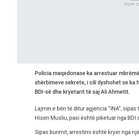
Policia maqedonase ka arrestuar mbrëmë n
shërbimeve sekrete, i cili dyshohet se ka
BDI-së dhe kryetarit të saj Ali Ahmetit.
Lajmin e bën të ditur agjencia “INA”, sipas
Hisen Musliu, pasi është piketuar nga BDI si
Sipas burimit, arrestimi është kryer nga një