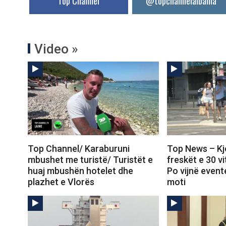
Top Channel
@topchannelalbania
Video »
Top Channel/ Karaburuni
Top News – Kj
mbushet me turistë/ Turistët e
freskët e 30 v
huaj mbushën hotelet dhe
Po vijnë even
plazhet e Vlorës
moti