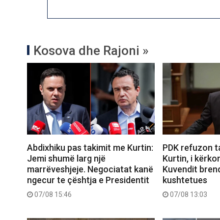
Kosova dhe Rajoni »
Abdixhiku pas takimit me Kurtin:
PDK refuzon t
Jemi shumë larg një
Kurtin, i kërko
marrëveshjeje. Negociatat kanë
Kuvendit brend
ngecur te çështja e Presidentit
kushtetues
07/08 15:46
07/08 13:03