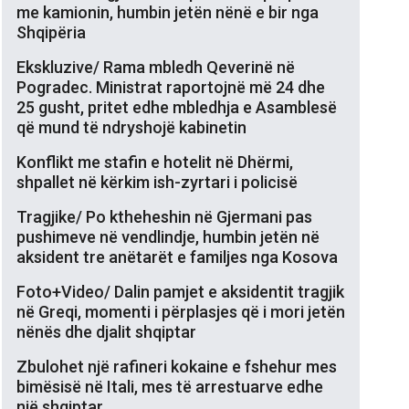
me kamionin, humbin jetën nënë e bir nga
Shqipëria
Ekskluzive/ Rama mbledh Qeverinë në
Pogradec. Ministrat raportojnë më 24 dhe
25 gusht, pritet edhe mbledhja e Asamblesë
që mund të ndryshojë kabinetin
Konflikt me stafin e hotelit në Dhërmi,
shpallet në kërkim ish-zyrtari i policisë
Tragjike/ Po ktheheshin në Gjermani pas
pushimeve në vendlindje, humbin jetën në
aksident tre anëtarët e familjes nga Kosova
Foto+Video/ Dalin pamjet e aksidentit tragjik
në Greqi, momenti i përplasjes që i mori jetën
nënës dhe djalit shqiptar
Zbulohet një rafineri kokaine e fshehur mes
bimësisë në Itali, mes të arrestuarve edhe
një shqiptar