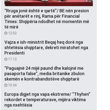
“Rruga jonë është e qartë”/ BE nën presion
për anëtarët e rinj, Rama për Financial
Times: Shqipëria ndodhet në momentin më
të mirë
12:02
Vajza e ish-ministrit Beqaj heq dorë nga
shtetësia shqiptare, dekreti miratohet nga
Presidenti
11:12
“Paguajnë 24 mijë paund dhe kalojnë me
pasaporta false”, media britanike zbulon
skemën e kontrabandistëve shqiptarë
10:34
Europa digjet nga vapa ekstreme/ “Thyhen”
rekordet e temperaturave, mijëra viktima
nga nxehtësia