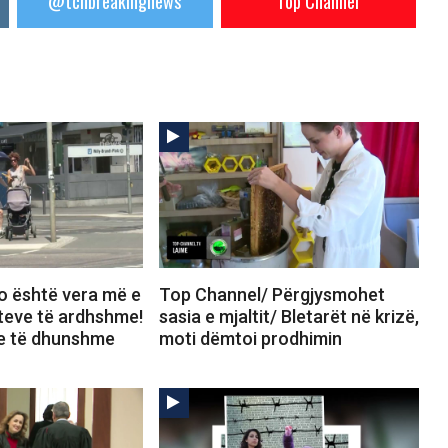
@tchbreakingnews
Top Channel
o është vera më e
Top Channel/ Përgjysmohet
iteve të ardhshme!
sasia e mjaltit/ Bletarët në krizë,
te të dhunshme
moti dëmtoi prodhimin