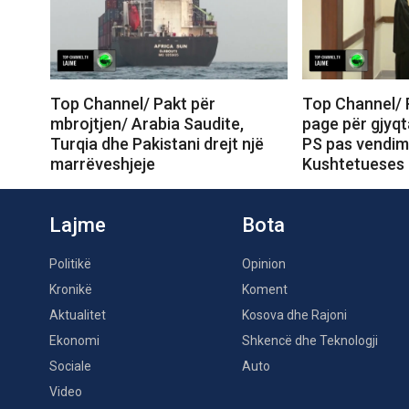
Top Channel/ Pakt për
Top Channel/ R
mbrojtjen/ Arabia Saudite,
page për gjyqt
Turqia dhe Pakistani drejt një
PS pas vendimi
marrëveshjeje
Kushtetueses
Lajme
Bota
Politikë
Opinion
Kronikë
Koment
Aktualitet
Kosova dhe Rajoni
Ekonomi
Shkencë dhe Teknologji
Sociale
Auto
Video