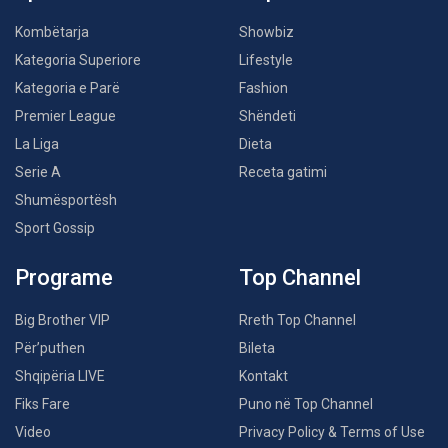
Kombëtarja
Showbiz
Kategoria Superiore
Lifestyle
Kategoria e Parë
Fashion
Premier League
Shëndeti
La Liga
Dieta
Serie A
Receta gatimi
Shumësportësh
Sport Gossip
Programe
Top Channel
Big Brother VIP
Rreth Top Channel
Për’puthen
Bileta
Shqipëria LIVE
Kontakt
Fiks Fare
Puno në Top Channel
Video
Privacy Policy & Terms of Use