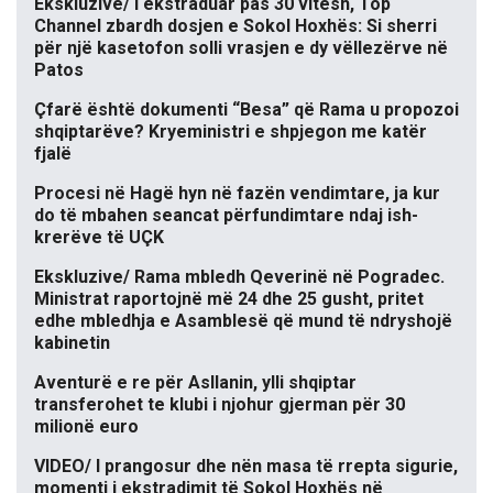
Ekskluzive/ I ekstraduar pas 30 vitesh, Top
Channel zbardh dosjen e Sokol Hoxhës: Si sherri
për një kasetofon solli vrasjen e dy vëllezërve në
Patos
Çfarë është dokumenti “Besa” që Rama u propozoi
shqiptarëve? Kryeministri e shpjegon me katër
fjalë
Procesi në Hagë hyn në fazën vendimtare, ja kur
do të mbahen seancat përfundimtare ndaj ish-
krerëve të UÇK
Ekskluzive/ Rama mbledh Qeverinë në Pogradec.
Ministrat raportojnë më 24 dhe 25 gusht, pritet
edhe mbledhja e Asamblesë që mund të ndryshojë
kabinetin
Aventurë e re për Asllanin, ylli shqiptar
transferohet te klubi i njohur gjerman për 30
milionë euro
VIDEO/ I prangosur dhe nën masa të rrepta sigurie,
momenti i ekstradimit të Sokol Hoxhës në