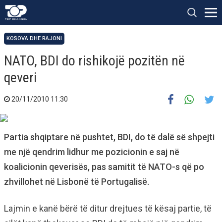
KOSOVA DHE RAJONI
NATO, BDI do rishikojë pozitën në
qeveri
20/11/2010 11:30
Partia shqiptare në pushtet, BDI, do të dalë së shpejti
me një qendrim lidhur me pozicionin e saj në
koalicionin qeverisës, pas samitit të NATO-s që po
zhvillohet në Lisbonë të Portugalisë.
Lajmin e kanë bërë të ditur drejtues të kësaj partie, të