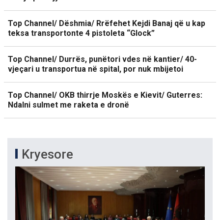
Top Channel/ Dëshmia/ Rrëfehet Kejdi Banaj që u kap
teksa transportonte 4 pistoleta “Glock”
Top Channel/ Durrës, punëtori vdes në kantier/ 40-
vjeçari u transportua në spital, por nuk mbijetoi
Top Channel/ OKB thirrje Moskës e Kievit/ Guterres:
Ndalni sulmet me raketa e dronë
Kryesore