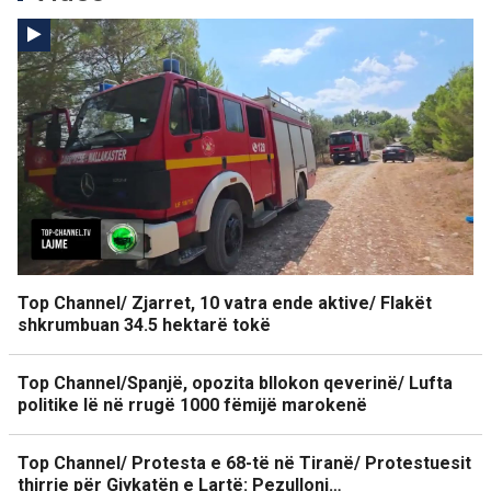
Top Channel/ Zjarret, 10 vatra ende aktive/ Flakët
shkrumbuan 34.5 hektarë tokë
Top Channel/Spanjë, opozita bllokon qeverinë/ Lufta
politike lë në rrugë 1000 fëmijë marokenë
Top Channel/ Protesta e 68-të në Tiranë/ Protestuesit
thirrje për Gjykatën e Lartë: Pezulloni…