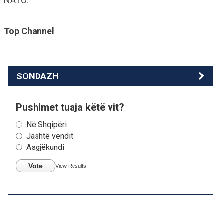
NATO.
Top Channel
SONDAZH
Pushimet tuaja këtë vit?
Në Shqipëri
Jashtë vendit
Asgjëkundi
Vote
View Results