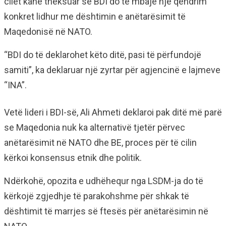
cilët kanë theksuar se BDI do të mbajë një qendrim
konkret lidhur me dështimin e anëtarësimit të
Maqedonisë në NATO.
“BDI do të deklarohet këto ditë, pasi të përfundojë
samiti”, ka deklaruar një zyrtar për agjencinë e lajmeve
“INA”.
Vetë lideri i BDI-së, Ali Ahmeti deklaroi pak ditë më parë
se Maqedonia nuk ka alternativë tjetër përvec
anëtarësimit në NATO dhe BE, proces për të cilin
kërkoi konsensus etnik dhe politik.
Ndërkohë, opozita e udhëhequr nga LSDM-ja do të
kërkojë zgjedhje të parakohshme për shkak të
dështimit të marrjes së ftesës për anëtarësimin në