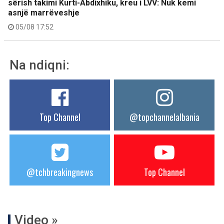
sërish takimi Kurti-Abdixhiku, kreu i LVV: Nuk kemi
asnjë marrëveshje
05/08 17:52
Na ndiqni:
Top Channel
@topchannelalbania
@tchbreakingnews
Top Channel
Video »