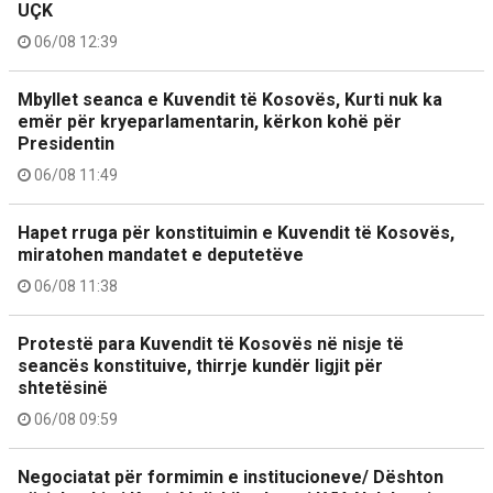
UÇK
06/08 12:39
Mbyllet seanca e Kuvendit të Kosovës, Kurti nuk ka
emër për kryeparlamentarin, kërkon kohë për
Presidentin
06/08 11:49
Hapet rruga për konstituimin e Kuvendit të Kosovës,
miratohen mandatet e deputetëve
06/08 11:38
Protestë para Kuvendit të Kosovës në nisje të
seancës konstituive, thirrje kundër ligjit për
shtetësinë
06/08 09:59
Negociatat për formimin e institucioneve/ Dështon