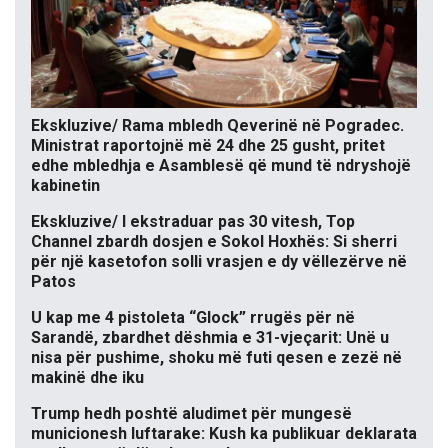
Ekskluzive/ Rama mbledh Qeverinë në Pogradec.
Ministrat raportojnë më 24 dhe 25 gusht, pritet
edhe mbledhja e Asamblesë që mund të ndryshojë
kabinetin
Ekskluzive/ I ekstraduar pas 30 vitesh, Top
Channel zbardh dosjen e Sokol Hoxhës: Si sherri
për një kasetofon solli vrasjen e dy vëllezërve në
Patos
U kap me 4 pistoleta “Glock” rrugës për në
Sarandë, zbardhet dëshmia e 31-vjeçarit: Unë u
nisa për pushime, shoku më futi qesen e zezë në
makinë dhe iku
Trump hedh poshtë aludimet për mungesë
municionesh luftarake: Kush ka publikuar deklarata