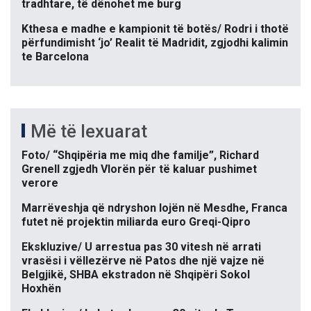
tradhtare, të dënohet me burg
Kthesa e madhe e kampionit të botës/ Rodri i thotë
përfundimisht ‘jo’ Realit të Madridit, zgjodhi kalimin
te Barcelona
Më të lexuarat
Foto/ “Shqipëria me miq dhe familje”, Richard
Grenell zgjedh Vlorën për të kaluar pushimet
verore
Marrëveshja që ndryshon lojën në Mesdhe, Franca
futet në projektin miliarda euro Greqi-Qipro
Ekskluzive/ U arrestua pas 30 vitesh në arrati
vrasësi i vëllezërve në Patos dhe një vajze në
Belgjikë, SHBA ekstradon në Shqipëri Sokol
Hoxhën