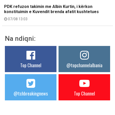
PDK refuzon takimin me Albin Kurtin, i kërkon
konstituimin e Kuvendit brenda afatit kushtetues
07/08 13:03
Na ndiqni:
Top Channel
@topchannelalbania
@tchbreakingnews
Top Channel