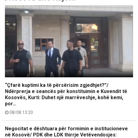
“Çfarë kuptimi ka të përsërisim zgjedhjet?”/
Ndërprerja e seancës për konstituimin e Kuvendit të
Kosovës, Kurti: Duhet një marrëveshje, kohë kemi,
por…
08/08 13:20
Negocitat e dështuara për formimin e institucioneve
në Kosovë/ PDK dhe LDK thirrje Vetëvendosjes: