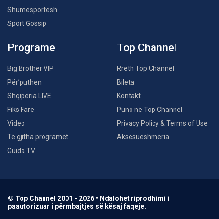
Shumësportësh
Sport Gossip
Programe
Top Channel
Big Brother VIP
Rreth Top Channel
Për’puthen
Bileta
Shqipëria LIVE
Kontakt
Fiks Fare
Puno në Top Channel
Video
Privacy Policy & Terms of Use
Të gjitha programet
Aksesueshmëria
Guida TV
© Top Channel 2001 - 2026 • Ndalohet riprodhimi i
paautorizuar i përmbajtjes së kësaj faqeje.