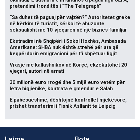
pretendimi tronditës i “The Telegraph”
“Sa duhet të paguaj për vajzën?” Autoritetet greke
në kërkim të turistit, kërkoi të abuzonte
seksualisht me 10-vjeçaren në një biznes familjar
Ekstradimi në Shqipëri i Sokol Hoxhës, Ambasada
Amerikane: SHBA nuk është strehë për ata që
keqpërdorin emigracioni për t’i shpëtuar ligjit
Vrasje me kallashnikov në Korçë, ekzekutohet 20-
vjeçari, autori në arrati
30 milionë euro rrogë dhe 5 mijë euro vetëm për
letra higjienike, kontrata e çmendur e Salah
E pabesueshme, dështojnë kontrollet mjekësore,
prishet transferimi i Fisnik Asllanit te Leipzig
Lajme
Bota