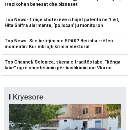
rrezikohen banesat dhe bizneset
Top News- 1 mijë shoferëve u hiqet patenta në 1 vit,
Hita:Shifra alarmante, ‘poliscan’ ju monitoron
Top News- Si e betejën me SPAK? Berisha rrëfen
momentin: Kur mbrojti krimin elektoral
Top Channel/ Selenica, skena e traditës labe, “kënga
labe” ngre shqetësimin për bashkimin me Vlorën
Kryesore