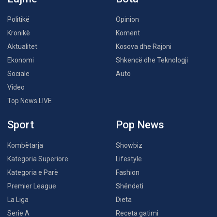
Politikë
Opinion
Kronikë
Koment
Aktualitet
Kosova dhe Rajoni
Ekonomi
Shkencë dhe Teknologji
Sociale
Auto
Video
Top News LIVE
Sport
Pop News
Kombëtarja
Showbiz
Kategoria Superiore
Lifestyle
Kategoria e Parë
Fashion
Premier League
Shëndeti
La Liga
Dieta
Serie A
Receta gatimi