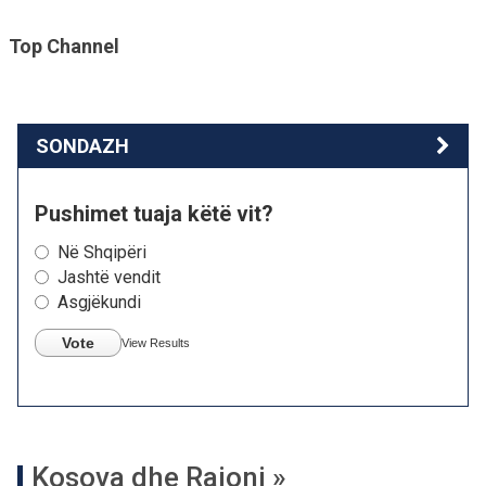
Top Channel
SONDAZH
Pushimet tuaja këtë vit?
Në Shqipëri
Jashtë vendit
Asgjëkundi
Vote
View Results
Kosova dhe Rajoni »