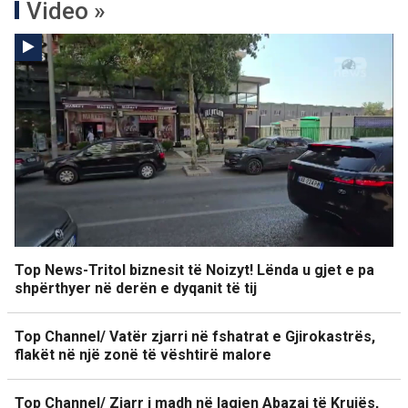
Video »
Top News-Tritol biznesit të Noizyt! Lënda u gjet e pa
shpërthyer në derën e dyqanit të tij
Top Channel/ Vatër zjarri në fshatrat e Gjirokastrës,
flakët në një zonë të vështirë malore
Top Channel/ Zjarr i madh në lagjen Abazaj të Krujës,