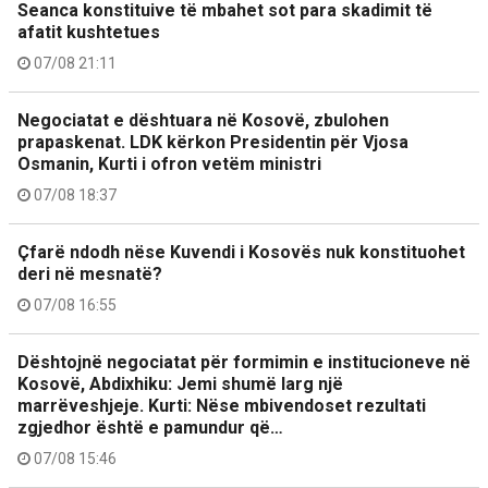
Seanca konstituive të mbahet sot para skadimit të
afatit kushtetues
07/08 21:11
Negociatat e dështuara në Kosovë, zbulohen
prapaskenat. LDK kërkon Presidentin për Vjosa
Osmanin, Kurti i ofron vetëm ministri
07/08 18:37
Çfarë ndodh nëse Kuvendi i Kosovës nuk konstituohet
deri në mesnatë?
07/08 16:55
Dështojnë negociatat për formimin e institucioneve në
Kosovë, Abdixhiku: Jemi shumë larg një
marrëveshjeje. Kurti: Nëse mbivendoset rezultati
zgjedhor është e pamundur që…
07/08 15:46