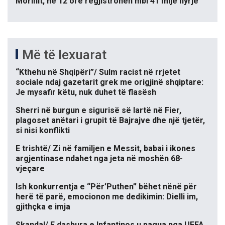
Morinit, në 12 orë regjistrohen mbi 41 mijë hyrje
Më të lexuarat
“Kthehu në Shqipëri”/ Sulm racist në rrjetet
sociale ndaj gazetarit grek me origjinë shqiptare:
Je mysafir këtu, nuk duhet të flasësh
Sherri në burgun e sigurisë së lartë në Fier,
plagoset anëtari i grupit të Bajrajve dhe një tjetër,
si nisi konflikti
E trishtë/ Zi në familjen e Messit, babai i ikones
argjentinase ndahet nga jeta në moshën 68-
vjeçare
Ish konkurrentja e “Për’Puthen” bëhet nënë për
herë të parë, emocionon me dedikimin: Dielli im,
gjithçka e imja
Skandal/ E dashura e Infantinos u pagua nga UEFA,