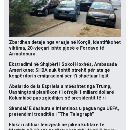
Zbardhen detaje nga vrasja në Korçë, identifikohet
viktima, 20-vjeçari ishte pjesë e Forcave të
Armatosura
Ekstradimi në Shqipëri i Sokol Hoxhës, Ambasada
Amerikane: SHBA nuk është strehë për ata që
keqpërdorin emigracioni për t’i shpëtuar ligjit
Abelardo de la Espriela u mbështet nga Trump,
Uashingtoni planifikon t’i ofrojë 1 miliard dollarë
Kolumbisë pas zgjedhjes së presidentit të ri
Skandal/ E dashura e Infantinos u pagua nga UEFA,
pretendimi tronditës i “The Telegraph”
Fluksi i shtuar lëvizjesh në pikën kufitare të