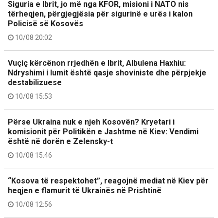
Siguria e Ibrit, jo më nga KFOR, misioni i NATO nis
tërheqjen, përgjegjësia për sigurinë e urës i kalon
Policisë së Kosovës
10/08 20:02
Vuçiç kërcënon rrjedhën e Ibrit, Albulena Haxhiu:
Ndryshimi i lumit është qasje shoviniste dhe përpjekje
destabilizuese
10/08 15:53
Përse Ukraina nuk e njeh Kosovën? Kryetari i
komisionit për Politikën e Jashtme në Kiev: Vendimi
është në dorën e Zelensky-t
10/08 15:46
“Kosova të respektohet”, reagojnë mediat në Kiev për
heqjen e flamurit të Ukrainës në Prishtinë
10/08 12:56