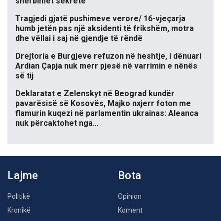
shërbimet sekrete
Tragjedi gjatë pushimeve verore/ 16-vjeçarja
humb jetën pas një aksidenti të frikshëm, motra
dhe vëllai i saj në gjendje të rëndë
Drejtoria e Burgjeve refuzon në heshtje, i dënuari
Ardian Çapja nuk merr pjesë në varrimin e nënës
së tij
Deklaratat e Zelenskyt në Beograd kundër
pavarësisë së Kosovës, Majko nxjerr foton me
flamurin kuqezi në parlamentin ukrainas: Aleanca
nuk përcaktohet nga…
Lajme
Bota
Politikë
Opinion
Kronikë
Koment