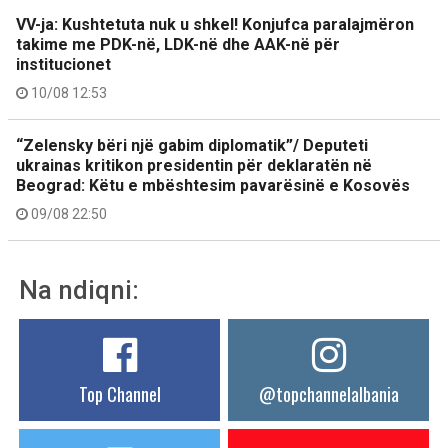
VV-ja: Kushtetuta nuk u shkel! Konjufca paralajmëron
takime me PDK-në, LDK-në dhe AAK-në për
institucionet
10/08 12:53
“Zelensky bëri një gabim diplomatik”/ Deputeti
ukrainas kritikon presidentin për deklaratën në
Beograd: Këtu e mbështesim pavarësinë e Kosovës
09/08 22:50
Na ndiqni:
Top Channel
@topchannelalbania