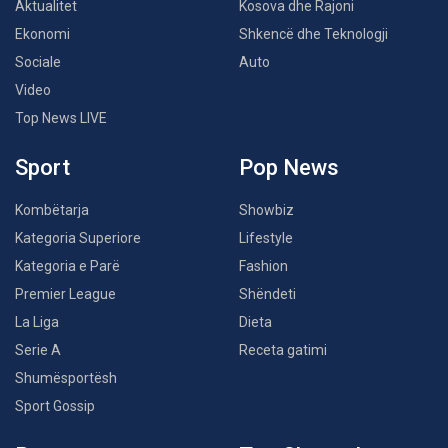
Aktualitet
Kosova dhe Rajoni
Ekonomi
Shkencë dhe Teknologji
Sociale
Auto
Video
Top News LIVE
Sport
Pop News
Kombëtarja
Showbiz
Kategoria Superiore
Lifestyle
Kategoria e Parë
Fashion
Premier League
Shëndeti
La Liga
Dieta
Serie A
Receta gatimi
Shumësportësh
Sport Gossip