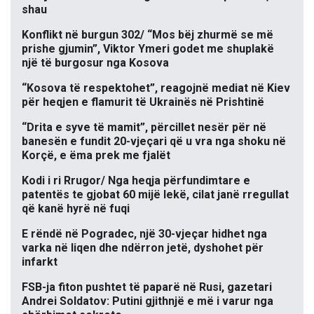
shau
Konflikt në burgun 302/ “Mos bëj zhurmë se më
prishe gjumin”, Viktor Ymeri godet me shuplakë
një të burgosur nga Kosova
“Kosova të respektohet”, reagojnë mediat në Kiev
për heqjen e flamurit të Ukrainës në Prishtinë
“Drita e syve të mamit”, përcillet nesër për në
banesën e fundit 20-vjeçari që u vra nga shoku në
Korçë, e ëma prek me fjalët
Kodi i ri Rrugor/ Nga heqja përfundimtare e
patentës te gjobat 60 mijë lekë, cilat janë rregullat
që kanë hyrë në fuqi
E rëndë në Pogradec, një 30-vjeçar hidhet nga
varka në liqen dhe ndërron jetë, dyshohet për
infarkt
FSB-ja fiton pushtet të paparë në Rusi, gazetari
Andrei Soldatov: Putini gjithnjë e më i varur nga