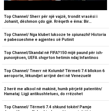
Top Channel/ Sherr për një vajzë, trondit vrasësi i
Johanit, dëshmon çdo gjë. Rrëqeth e ëma: Bir…
Top Channel/ Nga klubet luksoze te spiunazhi! Historia
e pabesueshme e agjentes së Putinit
Top Channel/Skandal në FIFA?150 mijë paund për ish-
punonjësen, UEFA shqyrton hetimin ndaj Infantinos
Top Channel/ Tmerr në Kolumbi! Tërmeti 7.4 bllokon 6
aeroporte, lëkundjet arrijnë deri në Venezuelë
2 herë me alkool në makinë, humb përjetë patentën/
Hamataj: Ligji antikushtetues, do rrëzohet
Top Channel/ Tërmeti 7.4 shkund tokën! Pamje