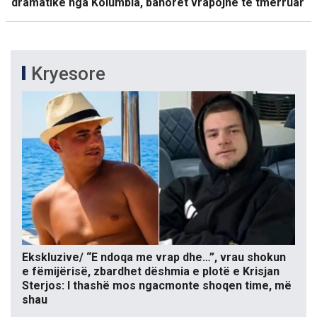
dramatike nga Kolumbia, banorët vrapojnë të tmerruar
Kryesore
Ekskluzive/ “E ndoqa me vrap dhe…”, vrau shokun
e fëmijërisë, zbardhet dëshmia e plotë e Krisjan
Sterjos: I thashë mos ngacmonte shoqen time, më
shau