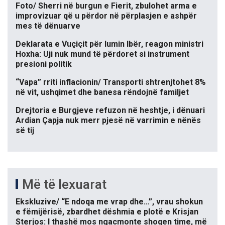
Foto/ Sherri në burgun e Fierit, zbulohet arma e
improvizuar që u përdor në përplasjen e ashpër
mes të dënuarve
Deklarata e Vuçiçit për lumin Ibër, reagon ministri
Hoxha: Uji nuk mund të përdoret si instrument
presioni politik
“Vapa” rriti inflacionin/ Transporti shtrenjtohet 8%
në vit, ushqimet dhe banesa rëndojnë familjet
Drejtoria e Burgjeve refuzon në heshtje, i dënuari
Ardian Çapja nuk merr pjesë në varrimin e nënës
së tij
Më të lexuarat
Ekskluzive/ “E ndoqa me vrap dhe…”, vrau shokun
e fëmijërisë, zbardhet dëshmia e plotë e Krisjan
Sterjos: I thashë mos ngacmonte shoqen time, më