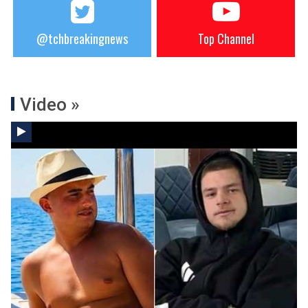
@tchbreakingnews
Top Channel
Video »