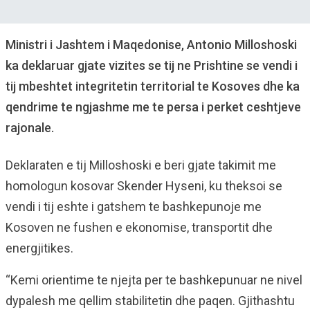
Ministri i Jashtem i Maqedonise, Antonio Milloshoski
ka deklaruar gjate vizites se tij ne Prishtine se vendi i
tij mbeshtet integritetin territorial te Kosoves dhe ka
qendrime te ngjashme me te persa i perket ceshtjeve
rajonale.
Deklaraten e tij Milloshoski e beri gjate takimit me
homologun kosovar Skender Hyseni, ku theksoi se
vendi i tij eshte i gatshem te bashkepunoje me
Kosoven ne fushen e ekonomise, transportit dhe
energjitikes.
“Kemi orientime te njejta per te bashkepunuar ne nivel
dypalesh me qellim stabilitetin dhe paqen. Gjithashtu