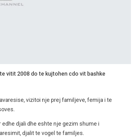
te vitit 2008 do te kujtohen cdo vit bashke
varesise, vizitoi nje prej familjeve, femija i te
osoves.
ur edhe djali dhe eshte nje gezim shume i
esimit, djalit te vogel te familjes.