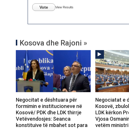
Vote
View Results
Kosova dhe Rajoni »
Negocitat e dështuara për
Negociatat e 
formimin e institucioneve në
Kosovë, zbulo
Kosovë/ PDK dhe LDK thirrje
LDK kërkon Pr
Vetëvendosjes: Seanca
Vjosa Osmanin,
konstituive të mbahet sot para
vetëm ministri