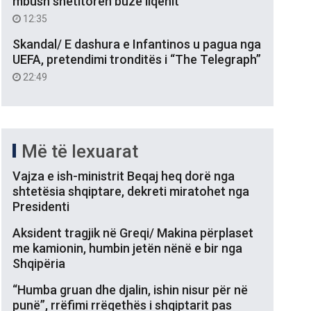
mbush shëtitoren buzë liqenit
12:35
Skandal/ E dashura e Infantinos u pagua nga
UEFA, pretendimi tronditës i “The Telegraph”
22:49
Më të lexuarat
Vajza e ish-ministrit Beqaj heq dorë nga
shtetësia shqiptare, dekreti miratohet nga
Presidenti
Aksident tragjik në Greqi/ Makina përplaset
me kamionin, humbin jetën nënë e bir nga
Shqipëria
“Humba gruan dhe djalin, ishin nisur për në
punë”, rrëfimi rrëqethës i shqiptarit pas