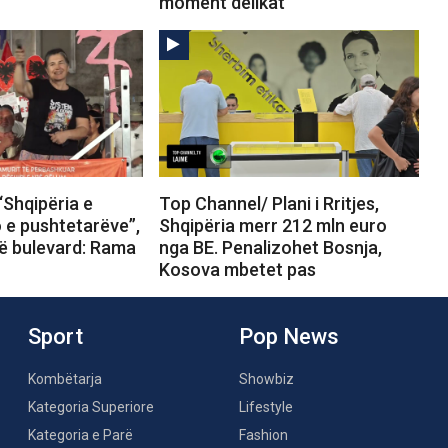
moment delikat
“Shqipëria e
Top Channel/ Plani i Rritjes,
o e pushtetarëve”,
Shqipëria merr 212 mln euro
në bulevard: Rama
nga BE. Penalizohet Bosnja,
Kosova mbetet pas
Sport
Pop News
Kombëtarja
Showbiz
Kategoria Superiore
Lifestyle
Kategoria e Parë
Fashion