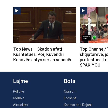
Top News – Skadon afati
Top Channel/ 
Kushtetues. Por, Kuvendi i
shqiptarëve, j
Kosovën shtyn sërish seancën
protestuesit 
SPAK-YOU
Lajme
Bota
Politikë
Opinion
Kronikë
Koment
Aktualitet
Kosova dhe Rajoni