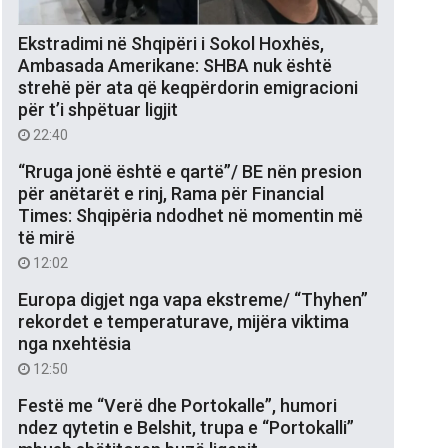
Ekstradimi në Shqipëri i Sokol Hoxhës,
Ambasada Amerikane: SHBA nuk është
strehë për ata që keqpërdorin emigracioni
për t’i shpëtuar ligjit
22:40
“Rruga jonë është e qartë”/ BE nën presion
për anëtarët e rinj, Rama për Financial
Times: Shqipëria ndodhet në momentin më
të mirë
12:02
Europa digjet nga vapa ekstreme/ “Thyhen”
rekordet e temperaturave, mijëra viktima
nga nxehtësia
12:50
Festë me “Verë dhe Portokalle”, humori
ndez qytetin e Belshit, trupa e “Portokalli”