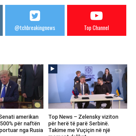
@tchbreakingnews
Top Channel
Senati amerikan
Top News – Zelensky viziton
 500% për naftën
për herë të parë Serbinë.
portuar nga Rusia
Takime me Vuçiçin në një