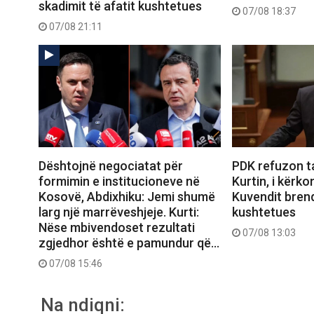
skadimit të afatit kushtetues
07/08 18:37
07/08 21:11
Dështojnë negociatat për
PDK refuzon t
formimin e institucioneve në
Kurtin, i kërko
Kosovë, Abdixhiku: Jemi shumë
Kuvendit brend
larg një marrëveshjeje. Kurti:
kushtetues
Nëse mbivendoset rezultati
07/08 13:03
zgjedhor është e pamundur që…
07/08 15:46
Na ndiqni: