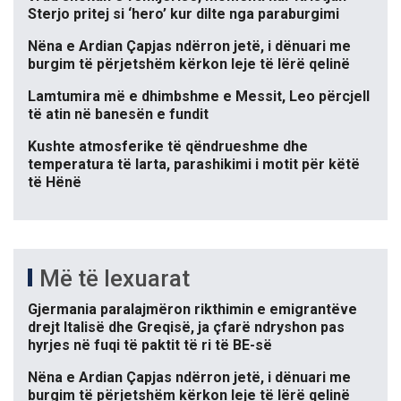
Sterjo pritej si ‘hero’ kur dilte nga paraburgimi
Nëna e Ardian Çapjas ndërron jetë, i dënuari me
burgim të përjetshëm kërkon leje të lërë qelinë
Lamtumira më e dhimbshme e Messit, Leo përcjell
të atin në banesën e fundit
Kushte atmosferike të qëndrueshme dhe
temperatura të larta, parashikimi i motit për këtë
të Hënë
Më të lexuarat
Gjermania paralajmëron rikthimin e emigrantëve
drejt Italisë dhe Greqisë, ja çfarë ndryshon pas
hyrjes në fuqi të paktit të ri të BE-së
Nëna e Ardian Çapjas ndërron jetë, i dënuari me
burgim të përjetshëm kërkon leje të lërë qelinë