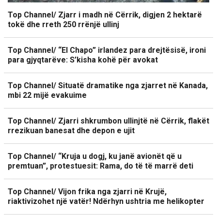
Top Channel/ Zjarr i madh në Cërrik, digjen 2 hektarë
tokë dhe rreth 250 rrënjë ullinj
Top Channel/ “El Chapo” irlandez para drejtësisë, ironi
para gjyqtarëve: S’kisha kohë për avokat
Top Channel/ Situatë dramatike nga zjarret në Kanada,
mbi 22 mijë evakuime
Top Channel/ Zjarri shkrumbon ullinjtë në Cërrik, flakët
rrezikuan banesat dhe depon e ujit
Top Channel/ “Kruja u dogj, ku janë avionët që u
premtuan”, protestuesit: Rama, do të të marrë deti
Top Channel/ Vijon frika nga zjarri në Krujë,
riaktivizohet një vatër! Ndërhyn ushtria me helikopter