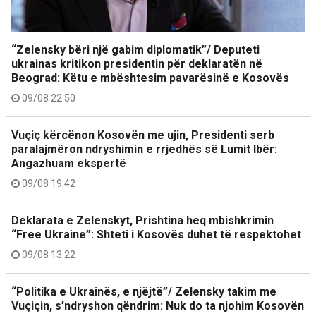
“Zelensky bëri një gabim diplomatik”/ Deputeti
ukrainas kritikon presidentin për deklaratën në
Beograd: Këtu e mbështesim pavarësinë e Kosovës
09/08 22:50
Vuçiç kërcënon Kosovën me ujin, Presidenti serb
paralajmëron ndryshimin e rrjedhës së Lumit Ibër:
Angazhuam ekspertë
09/08 19:42
Deklarata e Zelenskyt, Prishtina heq mbishkrimin
“Free Ukraine”: Shteti i Kosovës duhet të respektohet
09/08 13:22
“Politika e Ukrainës, e njëjtë”/ Zelensky takim me
Vuçiçin, s’ndryshon qëndrim: Nuk do ta njohim Kosovën