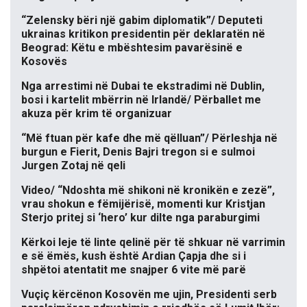
“Zelensky bëri një gabim diplomatik”/ Deputeti
ukrainas kritikon presidentin për deklaratën në
Beograd: Këtu e mbështesim pavarësinë e
Kosovës
Nga arrestimi në Dubai te ekstradimi në Dublin,
bosi i kartelit mbërrin në Irlandë/ Përballet me
akuza për krim të organizuar
“Më ftuan për kafe dhe më qëlluan”/ Përleshja në
burgun e Fierit, Denis Bajri tregon si e sulmoi
Jurgen Zotaj në qeli
Video/ “Ndoshta më shikoni në kronikën e zezë”,
vrau shokun e fëmijërisë, momenti kur Kristjan
Sterjo pritej si ‘hero’ kur dilte nga paraburgimi
Kërkoi leje të linte qelinë për të shkuar në varrimin
e së ëmës, kush është Ardian Çapja dhe si i
shpëtoi atentatit me snajper 6 vite më parë
Vuçiç kërcënon Kosovën me ujin, Presidenti serb