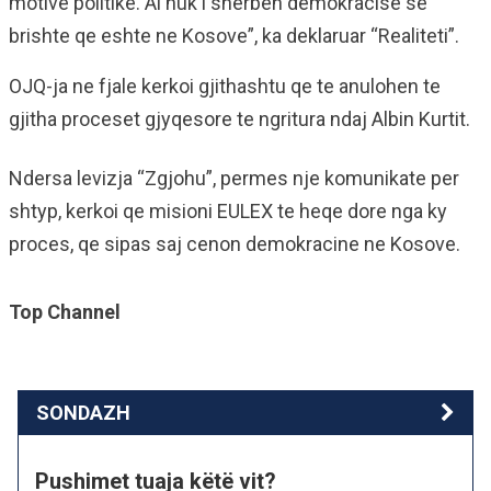
motive politike. Ai nuk i sherben demokracise se
brishte qe eshte ne Kosove”, ka deklaruar “Realiteti”.
OJQ-ja ne fjale kerkoi gjithashtu qe te anulohen te
gjitha proceset gjyqesore te ngritura ndaj Albin Kurtit.
Ndersa levizja “Zgjohu”, permes nje komunikate per
shtyp, kerkoi qe misioni EULEX te heqe dore nga ky
proces, qe sipas saj cenon demokracine ne Kosove.
Top Channel
SONDAZH
Pushimet tuaja këtë vit?