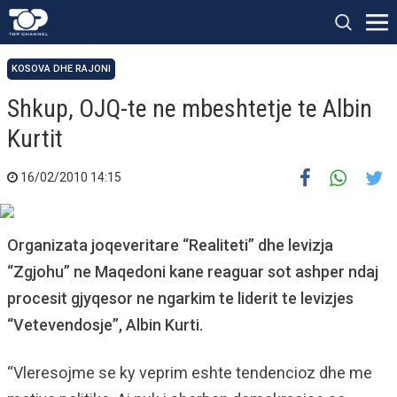
KOSOVA DHE RAJONI
Shkup, OJQ-te ne mbeshtetje te Albin
Kurtit
16/02/2010 14:15
Organizata joqeveritare “Realiteti” dhe levizja
“Zgjohu” ne Maqedoni kane reaguar sot ashper ndaj
procesit gjyqesor ne ngarkim te liderit te levizjes
“Vetevendosje”, Albin Kurti.
“Vleresojme se ky veprim eshte tendencioz dhe me