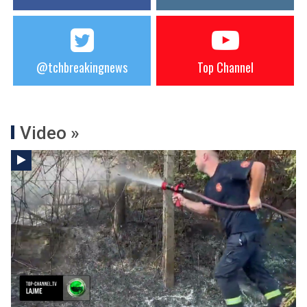
@tchbreakingnews
Top Channel
Video »