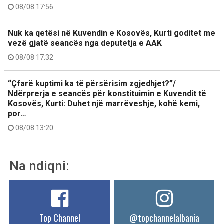
08/08 17:56
Nuk ka qetësi në Kuvendin e Kosovës, Kurti goditet me
vezë gjatë seancës nga deputetja e AAK
08/08 17:32
“Çfarë kuptimi ka të përsërisim zgjedhjet?”/
Ndërprerja e seancës për konstituimin e Kuvendit të
Kosovës, Kurti: Duhet një marrëveshje, kohë kemi,
por…
08/08 13:20
Na ndiqni:
Top Channel
@topchannelalbania