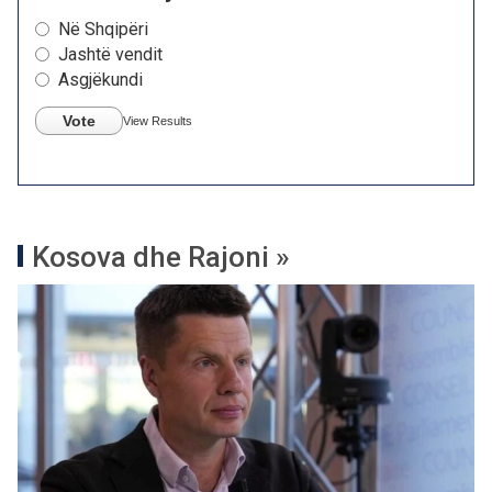
Në Shqipëri
Jashtë vendit
Asgjëkundi
Vote
View Results
Kosova dhe Rajoni »