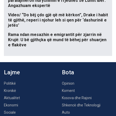
paralajmëron ndryshimin e rrjedhës së Lumit Ibër:
Angazhuam ekspertë
Video/ “Do bëj çdo gjë që më kërkon”, Drake i habit
të gjithë, reperi i njohur leh si qen për ‘dashurinë e
jetës’
Rama ndan mesazhin e emigrantit për zjarrin në
Krujë: U bë gjithçka që mund të bëhej për shuarjen
e flakëve
Lajme
Bota
Politikë
Opinion
Kronikë
Koment
Aktualitet
Kosova dhe Rajoni
Ekonomi
Shkencë dhe Teknologji
Sociale
Auto