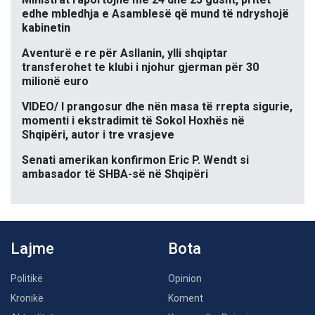
edhe mbledhja e Asamblesë që mund të ndryshojë
kabinetin
Aventurë e re për Asllanin, ylli shqiptar
transferohet te klubi i njohur gjerman për 30
milionë euro
VIDEO/ I prangosur dhe nën masa të rrepta sigurie,
momenti i ekstradimit të Sokol Hoxhës në
Shqipëri, autor i tre vrasjeve
Senati amerikan konfirmon Eric P. Wendt si
ambasador të SHBA-së në Shqipëri
Lajme
Bota
Politikë
Opinion
Kronikë
Koment