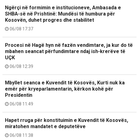
Ngërçi në formimin e institucioneve, Ambasada e
SHBA-së në Prishtinë: Mundësi të humbura për
Kosovën, duhet progres dhe stabilitet
06/08 17:37
Procesi në Hagë hyn në fazën vendimtare, ja kur do të
mbahen seancat përfundimtare ndaj ish-krerëve të
UÇK
06/08 12:39
Mbyllet seanca e Kuvendit të Kosovës, Kurti nuk ka
emër për kryeparlamentarin, kërkon kohë për
Presidentin
06/08 11:49
Hapet rruga për konstituimin e Kuvendit të Kosovës,
miratohen mandatet e deputetëve
06/08 11:38