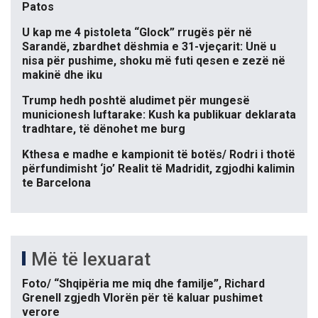
Patos
U kap me 4 pistoleta “Glock” rrugës për në
Sarandë, zbardhet dëshmia e 31-vjeçarit: Unë u
nisa për pushime, shoku më futi qesen e zezë në
makinë dhe iku
Trump hedh poshtë aludimet për mungesë
municionesh luftarake: Kush ka publikuar deklarata
tradhtare, të dënohet me burg
Kthesa e madhe e kampionit të botës/ Rodri i thotë
përfundimisht ‘jo’ Realit të Madridit, zgjodhi kalimin
te Barcelona
Më të lexuarat
Foto/ “Shqipëria me miq dhe familje”, Richard
Grenell zgjedh Vlorën për të kaluar pushimet
verore