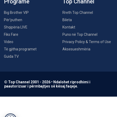
Programe
Top Channel
Big Brother VIP
Rreth Top Channel
Për’puthen
Bileta
Shqipëria LIVE
Kontakt
Fiks Fare
Puno në Top Channel
Video
Privacy Policy & Terms of Use
Të gjitha programet
Aksesueshmëria
Guida TV
© Top Channel 2001 - 2026 • Ndalohet riprodhimi i
paautorizuar i përmbajtjes së kësaj faqeje.