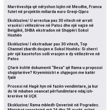
Marrëveshja që ndryshon lojën në Mesdhe, Franca
futet në projektin miliarda euro Greqi-Qipro
Ekskluzive/ U arrestua pas 30 vitesh në arrati
vrasësi i vëllezërve në Patos dhe një vajze në
Belgjikë, SHBA ekstradon në Shqipëri Sokol
Hoxhën
Ekskluzive/ I ekstraduar pas 30 vitesh, Top
Channel zbardh dosjen e Sokol Hoxhës: Si sherri
për një kasetofon solli vrasjen e dy vëllezërve në
Patos
Çfarë është dokumenti “Besa” që Rama u propozoi
shqiptarëve? Kryeministri e shpjegon me katër
fjalë
Procesi në Hagë hyn në fazën vendimtare, ja kur
do të mbahen seancat përfundimtare ndaj ish-
krerëve të UÇK
Ekskluzive/ Rama mbledh Qeverinë në Pogradec.
Ministrat raportojnë më 24 dhe 25 gusht, pritet