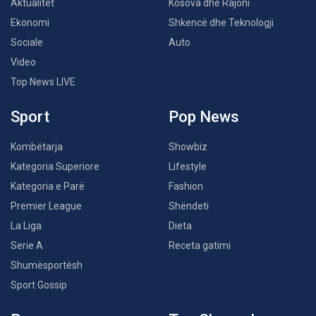
Aktualitet
Kosova dhe Rajoni
Ekonomi
Shkencë dhe Teknologji
Sociale
Auto
Video
Top News LIVE
Sport
Pop News
Kombëtarja
Showbiz
Kategoria Superiore
Lifestyle
Kategoria e Parë
Fashion
Premier League
Shëndeti
La Liga
Dieta
Serie A
Receta gatimi
Shumësportësh
Sport Gossip