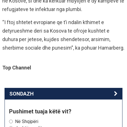
ne Kosove, si dhe ka kerkuar mbylljen e dy kampeve te
refugjateve te infektuar nga plumbi.
“I ftoj shtetet evropiane qe t’i ndalin kthimet e
detyrueshme deri sa Kosova te ofroje kushtet e
duhura per jetese, kujdes shendetesor, arsimim,
sherbime sociale dhe punesim”, ka pohuar Hamarberg.
Top Channel
SONDAZH
Pushimet tuaja këtë vit?
Në Shqipëri