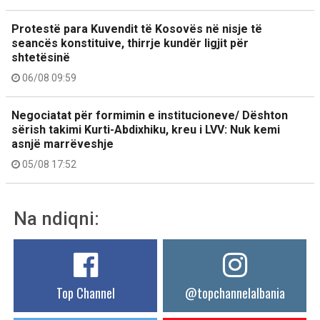
Protestë para Kuvendit të Kosovës në nisje të
seancës konstituive, thirrje kundër ligjit për
shtetësinë
06/08 09:59
Negociatat për formimin e institucioneve/ Dështon
sërish takimi Kurti-Abdixhiku, kreu i LVV: Nuk kemi
asnjë marrëveshje
05/08 17:52
Na ndiqni:
Top Channel
@topchannelalbania