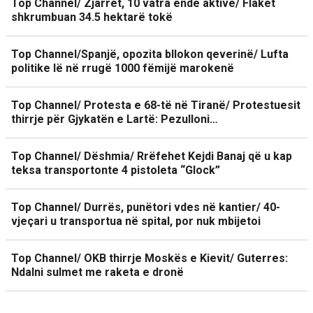
Top Channel/ Zjarret, 10 vatra ende aktive/ Flakët
shkrumbuan 34.5 hektarë tokë
Top Channel/Spanjë, opozita bllokon qeverinë/ Lufta
politike lë në rrugë 1000 fëmijë marokenë
Top Channel/ Protesta e 68-të në Tiranë/ Protestuesit
thirrje për Gjykatën e Lartë: Pezulloni…
Top Channel/ Dëshmia/ Rrëfehet Kejdi Banaj që u kap
teksa transportonte 4 pistoleta “Glock”
Top Channel/ Durrës, punëtori vdes në kantier/ 40-
vjeçari u transportua në spital, por nuk mbijetoi
Top Channel/ OKB thirrje Moskës e Kievit/ Guterres:
Ndalni sulmet me raketa e dronë