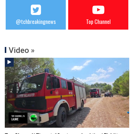
@tchbreakingnews
Top Channel
Video »