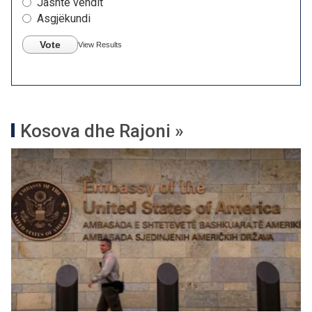
Jashtë vendit
Asgjëkundi
Vote
View Results
Kosova dhe Rajoni »