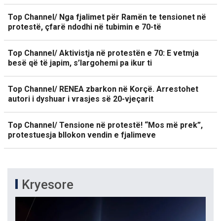
Top Channel/ Nga fjalimet për Ramën te tensionet në
protestë, çfarë ndodhi në tubimin e 70-të
Top Channel/ Aktivistja në protestën e 70: E vetmja
besë që të japim, s’largohemi pa ikur ti
Top Channel/ RENEA zbarkon në Korçë. Arrestohet
autori i dyshuar i vrasjes së 20-vjeçarit
Top Channel/ Tensione në protestë! “Mos më prek”,
protestuesja bllokon vendin e fjalimeve
Kryesore