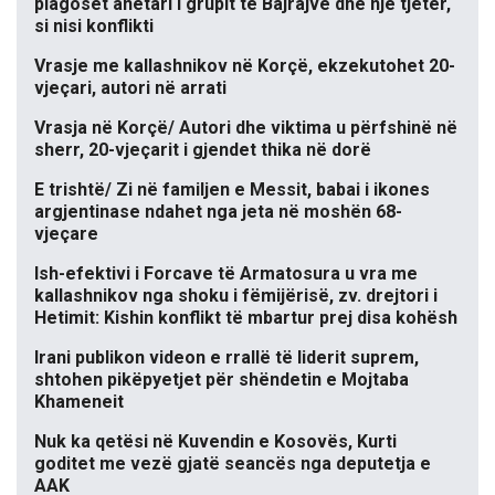
plagoset anëtari i grupit të Bajrajve dhe një tjetër,
si nisi konflikti
Vrasje me kallashnikov në Korçë, ekzekutohet 20-
vjeçari, autori në arrati
Vrasja në Korçë/ Autori dhe viktima u përfshinë në
sherr, 20-vjeçarit i gjendet thika në dorë
E trishtë/ Zi në familjen e Messit, babai i ikones
argjentinase ndahet nga jeta në moshën 68-
vjeçare
Ish-efektivi i Forcave të Armatosura u vra me
kallashnikov nga shoku i fëmijërisë, zv. drejtori i
Hetimit: Kishin konflikt të mbartur prej disa kohësh
Irani publikon videon e rrallë të liderit suprem,
shtohen pikëpyetjet për shëndetin e Mojtaba
Khameneit
Nuk ka qetësi në Kuvendin e Kosovës, Kurti
goditet me vezë gjatë seancës nga deputetja e
AAK