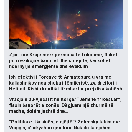
Zjarri në Krujë merr përmasa të frikshme, flakët
po rrezikojnë banorët dhe shtëpitë, kërkohet
ndërhyrje emergjente dhe evakuim
Ish-efektivi i Forcave të Armatosura u vra me
kallashnikov nga shoku i fëmijërisë, zv. drejtori i
Hetimit: Kishin konflikt të mbartur prej disa kohësh
Vrasja e 20-vjeçarit në Korçë/ “Jemi të frikësuar”,
flasin banorët e zonës: Dëgjuam një zhurmë të
madhe, dolëm jashtë dhe…
“Politika e Ukrainës, e njëjtë”/ Zelensky takim me
Vuçiçin, s’ndryshon qëndrim: Nuk do ta njohim