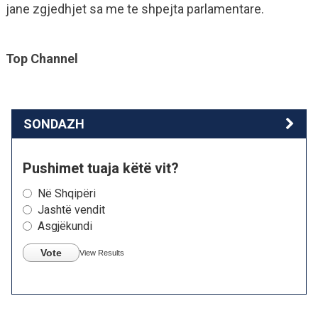
jane zgjedhjet sa me te shpejta parlamentare.
Top Channel
SONDAZH
Pushimet tuaja këtë vit?
Në Shqipëri
Jashtë vendit
Asgjëkundi
Vote
View Results