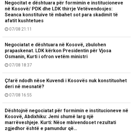
Negocitat e dështuara për formimin e institucioneve
në Kosovë/ PDK dhe LDK thirrje Vetëvendosjes:
Seanca konstituive të mbahet sot para skadimit të
afatit kushtetues
07/08 21:11
Negociatat e dështuara në Kosovë, zbulohen
prapaskenat. LDK kërkon Presidentin për Vjosa
Osmanin, Kurti i ofron vetëm ministri
07/08 18:37
Çfarë ndodh nëse Kuvendi i Kosovës nuk konstituohet
deri në mesnatë?
07/08 16:55
Dështojnë negociatat për formimin e institucioneve në
Kosovë, Abdixhiku: Jemi shumë larg një
marrëveshjeje. Kurti: Nëse mbivendoset rezultati
zgjedhor është e pamundur që…