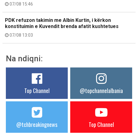
07/08 15:46
PDK refuzon takimin me Albin Kurtin, i kërkon
konstituimin e Kuvendit brenda afatit kushtetues
07/08 13:03
Na ndiqni:
Top Channel
@topchannelalbania
@tchbreakingnews
Top Channel