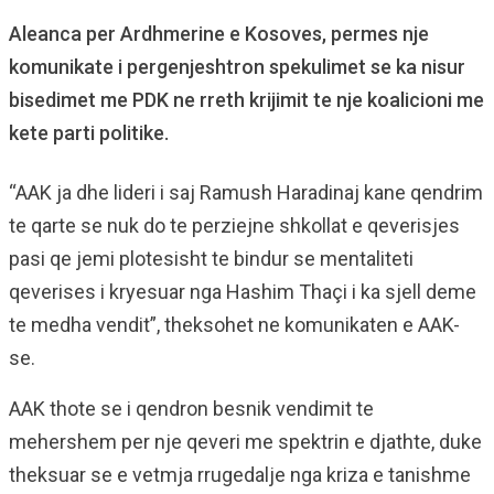
Aleanca per Ardhmerine e Kosoves, permes nje
komunikate i pergenjeshtron spekulimet se ka nisur
bisedimet me PDK ne rreth krijimit te nje koalicioni me
kete parti politike.
“AAK ja dhe lideri i saj Ramush Haradinaj kane qendrim
te qarte se nuk do te perziejne shkollat e qeverisjes
pasi qe jemi plotesisht te bindur se mentaliteti
qeverises i kryesuar nga Hashim Thaçi i ka sjell deme
te medha vendit”, theksohet ne komunikaten e AAK-
se.
AAK thote se i qendron besnik vendimit te
mehershem per nje qeveri me spektrin e djathte, duke
theksuar se e vetmja rrugedalje nga kriza e tanishme