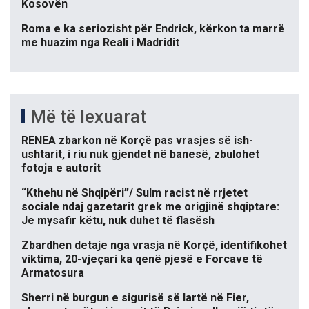
Kosovën
Roma e ka seriozisht për Endrick, kërkon ta marrë
me huazim nga Reali i Madridit
Më të lexuarat
RENEA zbarkon në Korçë pas vrasjes së ish-
ushtarit, i riu nuk gjendet në banesë, zbulohet
fotoja e autorit
“Kthehu në Shqipëri”/ Sulm racist në rrjetet
sociale ndaj gazetarit grek me origjinë shqiptare:
Je mysafir këtu, nuk duhet të flasësh
Zbardhen detaje nga vrasja në Korçë, identifikohet
viktima, 20-vjeçari ka qenë pjesë e Forcave të
Armatosura
Sherri në burgun e sigurisë së lartë në Fier,