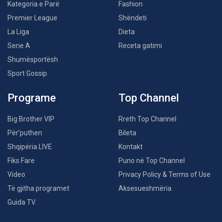
Kategoria e Parë
Fashion
Premier League
Shëndeti
La Liga
Dieta
Serie A
Receta gatimi
Shumësportësh
Sport Gossip
Programe
Top Channel
Big Brother VIP
Rreth Top Channel
Për’puthen
Bileta
Shqipëria LIVE
Kontakt
Fiks Fare
Puno në Top Channel
Video
Privacy Policy & Terms of Use
Të gjitha programet
Aksesueshmëria
Guida TV