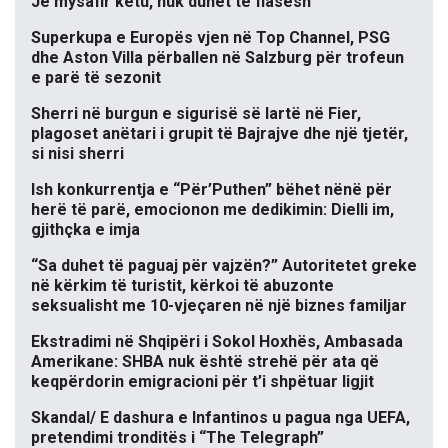
Je mysafir këtu, nuk duhet të flasësh
Superkupa e Europës vjen në Top Channel, PSG
dhe Aston Villa përballen në Salzburg për trofeun
e parë të sezonit
Sherri në burgun e sigurisë së lartë në Fier,
plagoset anëtari i grupit të Bajrajve dhe një tjetër,
si nisi sherri
Ish konkurrentja e “Për’Puthen” bëhet nënë për
herë të parë, emocionon me dedikimin: Dielli im,
gjithçka e imja
“Sa duhet të paguaj për vajzën?” Autoritetet greke
në kërkim të turistit, kërkoi të abuzonte
seksualisht me 10-vjeçaren në një biznes familjar
Ekstradimi në Shqipëri i Sokol Hoxhës, Ambasada
Amerikane: SHBA nuk është strehë për ata që
keqpërdorin emigracioni për t’i shpëtuar ligjit
Skandal/ E dashura e Infantinos u pagua nga UEFA,
pretendimi tronditës i “The Telegraph”