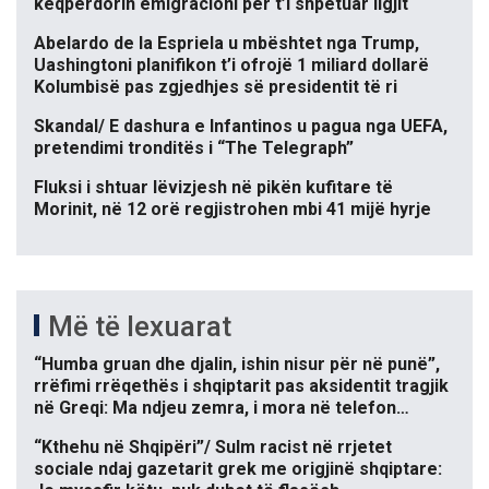
keqpërdorin emigracioni për t’i shpëtuar ligjit
Abelardo de la Espriela u mbështet nga Trump,
Uashingtoni planifikon t’i ofrojë 1 miliard dollarë
Kolumbisë pas zgjedhjes së presidentit të ri
Skandal/ E dashura e Infantinos u pagua nga UEFA,
pretendimi tronditës i “The Telegraph”
Fluksi i shtuar lëvizjesh në pikën kufitare të
Morinit, në 12 orë regjistrohen mbi 41 mijë hyrje
Më të lexuarat
“Humba gruan dhe djalin, ishin nisur për në punë”,
rrëfimi rrëqethës i shqiptarit pas aksidentit tragjik
në Greqi: Ma ndjeu zemra, i mora në telefon…
“Kthehu në Shqipëri”/ Sulm racist në rrjetet
sociale ndaj gazetarit grek me origjinë shqiptare: