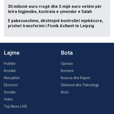
30 milionë euro rrogë dhe 5 mijë euro vetëm për
letra higjienike, kontrata e çmendur e Salah
E pabesueshme, dështojnë kontrollet mjekësore,
prishet transferimi i Fisnik Asllanit te Leipzig
Lajme
Bota
Politikë
Opinion
Kronikë
Koment
Aktualitet
Kosova dhe Rajoni
Ekonomi
Shkencë dhe Teknologji
Sociale
Auto
Video
Top News LIVE