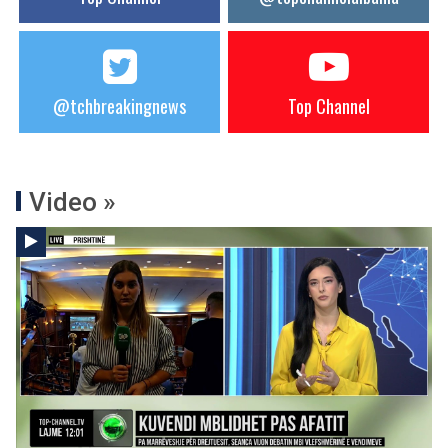
@tchbreakingnews
Top Channel
Video »