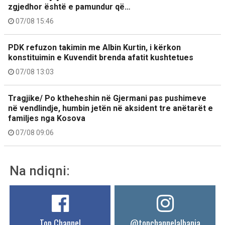
zgjedhor është e pamundur që…
07/08 15:46
PDK refuzon takimin me Albin Kurtin, i kërkon
konstituimin e Kuvendit brenda afatit kushtetues
07/08 13:03
Tragjike/ Po ktheheshin në Gjermani pas pushimeve
në vendlindje, humbin jetën në aksident tre anëtarët e
familjes nga Kosova
07/08 09:06
Na ndiqni:
Top Channel
@topchannelalbania