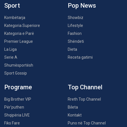
Sport
Pop News
Kombëtarja
Showbiz
Kategoria Superiore
Lifestyle
Kategoria e Parë
Fashion
Premier League
Shëndeti
La Liga
Dieta
Serie A
Receta gatimi
Shumësportësh
Sport Gossip
Programe
Top Channel
Big Brother VIP
Rreth Top Channel
Për’puthen
Bileta
Shqipëria LIVE
Kontakt
Fiks Fare
Puno në Top Channel