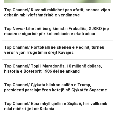
Top Channel/ Kuvendi mblidhet pas afatit, seanca vijon
debatin mbi vlefshmërinë e vendimeve
Top News- Lihet në burg kimisti i Frakullës, GJKKO jep
masën e sigurisë për kolumbianin e ekstraduar
Top Channel/ Portokalli në skenën e Peqinit, turneu
veror vijon rrugëtimin drejt Kavajës
Top Channel/ Topi i Maradonës, 10 milionë dollarë,
historia e Botërorit 1986 del në ankand
Top Channel/ Gjykata bllokon sallën e Trump,
presidenti paralajmëron betejë në Gjykatën Supreme
Top Channel/ Etna mbyll qiellin e Siçilisë, hiri vullkanik
ndal mbërritjet në Katania