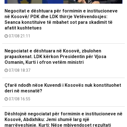
Negocitat e dështuara për formimin e institucioneve
në Kosovë/ PDK dhe LDK thirrje Vetëvendosjes:
Seanca konstituive të mbahet sot para skadimit të
afatit kushtetues
07/08 21:11
Negociatat e dështuara në Kosovë, zbulohen
prapaskenat. LDK kërkon Presidentin për Vjosa
Osmanin, Kurti i ofron vetëm ministri
07/08 18:37
Çfarë ndodh nëse Kuvendi i Kosovës nuk konstituohet
deri në mesnatë?
07/08 16:55
Dështojnë negociatat për formimin e institucioneve në
Kosovë, Abdixhiku: Jemi shumë larg një
marrëveshjeje. Kurti: Nëse mbivendoset rezultati