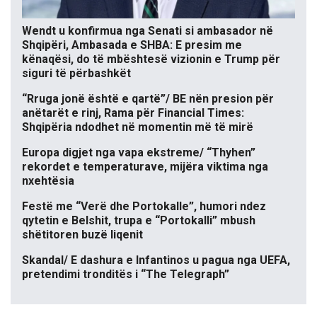
Wendt u konfirmua nga Senati si ambasador në
Shqipëri, Ambasada e SHBA: E presim me
kënaqësi, do të mbështesë vizionin e Trump për
siguri të përbashkët
“Rruga jonë është e qartë”/ BE nën presion për
anëtarët e rinj, Rama për Financial Times:
Shqipëria ndodhet në momentin më të mirë
Europa digjet nga vapa ekstreme/ “Thyhen”
rekordet e temperaturave, mijëra viktima nga
nxehtësia
Festë me “Verë dhe Portokalle”, humori ndez
qytetin e Belshit, trupa e “Portokalli” mbush
shëtitoren buzë liqenit
Skandal/ E dashura e Infantinos u pagua nga UEFA,
pretendimi tronditës i “The Telegraph”