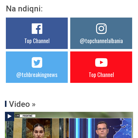
Na ndiqni:
Top Channel
@topchannelalbania
@tchbreakingnews
Top Channel
Video »