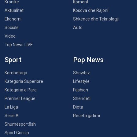
Kronikë
Koment
Aktualitet
Kosova dhe Rajoni
Ekonomi
Shkencë dhe Teknologji
Sociale
Auto
Video
Top News LIVE
Sport
Pop News
Kombëtarja
Showbiz
Kategoria Superiore
Lifestyle
Kategoria e Parë
Fashion
Premier League
Shëndeti
La Liga
Dieta
Serie A
Receta gatimi
Shumësportësh
Sport Gossip