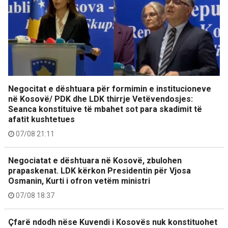
Negocitat e dështuara për formimin e institucioneve
në Kosovë/ PDK dhe LDK thirrje Vetëvendosjes:
Seanca konstituive të mbahet sot para skadimit të
afatit kushtetues
07/08 21:11
Negociatat e dështuara në Kosovë, zbulohen
prapaskenat. LDK kërkon Presidentin për Vjosa
Osmanin, Kurti i ofron vetëm ministri
07/08 18:37
Çfarë ndodh nëse Kuvendi i Kosovës nuk konstituohet