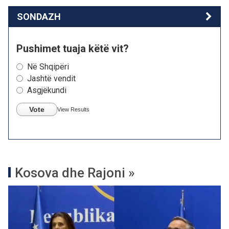
SONDAZH
Pushimet tuaja këtë vit?
Në Shqipëri
Jashtë vendit
Asgjëkundi
Vote
View Results
Kosova dhe Rajoni »