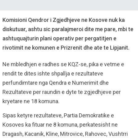
Komisioni Qendror i Zgjedhjeve ne Kosove nuk ka
diskutuar, ashtu sic paralajmeroi dite me pare, mbi te
ashtuquajturin plani operativ per pergatitjen e
rivotimit ne komunen e Prizrenit dhe ate te Lipjanit.
Ne mbledhjen e radhes se KQZ-se, pika e vetme e
rendit te dites ishte shpallja e rezultateve
perfundimtare nga Qendra e Numerimit dhe
Rezultateve per raundin e dyte te zgjedhjeve per
kryetare ne 18 komuna.
Sipas ketyre rezultateve, Partia Demokratike e
Kosoves ka fituar ne 8 komuna, perkatesisht ne
Dragash, Kacanik, Kline, Mitrovice, Rahovec, Vushtrri