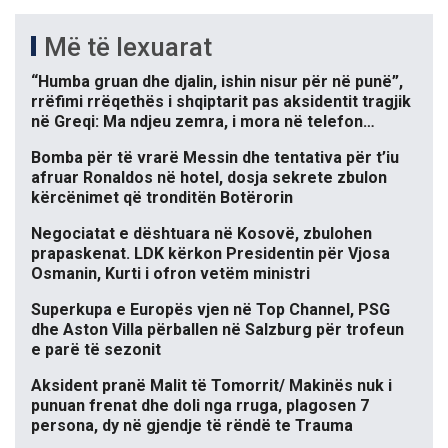
Më të lexuarat
“Humba gruan dhe djalin, ishin nisur për në punë”,
rrëfimi rrëqethës i shqiptarit pas aksidentit tragjik
në Greqi: Ma ndjeu zemra, i mora në telefon…
Bomba për të vrarë Messin dhe tentativa për t’iu
afruar Ronaldos në hotel, dosja sekrete zbulon
kërcënimet që tronditën Botërorin
Negociatat e dështuara në Kosovë, zbulohen
prapaskenat. LDK kërkon Presidentin për Vjosa
Osmanin, Kurti i ofron vetëm ministri
Superkupa e Europës vjen në Top Channel, PSG
dhe Aston Villa përballen në Salzburg për trofeun
e parë të sezonit
Aksident pranë Malit të Tomorrit/ Makinës nuk i
punuan frenat dhe doli nga rruga, plagosen 7
persona, dy në gjendje të rëndë te Trauma