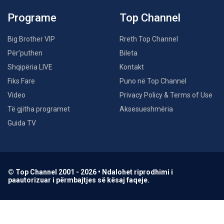
Programe
Top Channel
Big Brother VIP
Rreth Top Channel
Për’puthen
Bileta
Shqipëria LIVE
Kontakt
Fiks Fare
Puno në Top Channel
Video
Privacy Policy & Terms of Use
Të gjitha programet
Aksesueshmëria
Guida TV
© Top Channel 2001 - 2026 • Ndalohet riprodhimi i
paautorizuar i përmbajtjes së kësaj faqeje.