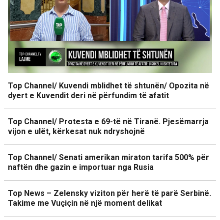
Top Channel/ Kuvendi mblidhet të shtunën/ Opozita në
dyert e Kuvendit deri në përfundim të afatit
Top Channel/ Protesta e 69-të në Tiranë. Pjesëmarrja
vijon e ulët, kërkesat nuk ndryshojnë
Top Channel/ Senati amerikan miraton tarifa 500% për
naftën dhe gazin e importuar nga Rusia
Top News – Zelensky viziton për herë të parë Serbinë.
Takime me Vuçiçin në një moment delikat