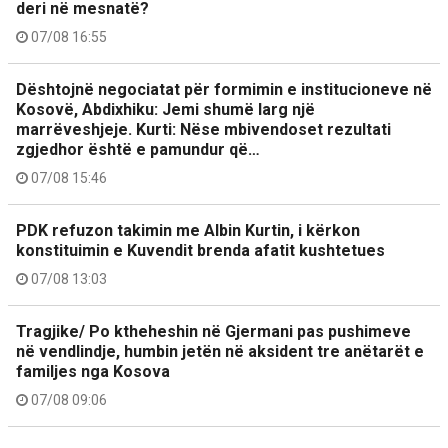
deri në mesnatë?
07/08 16:55
Dështojnë negociatat për formimin e institucioneve në
Kosovë, Abdixhiku: Jemi shumë larg një
marrëveshjeje. Kurti: Nëse mbivendoset rezultati
zgjedhor është e pamundur që…
07/08 15:46
PDK refuzon takimin me Albin Kurtin, i kërkon
konstituimin e Kuvendit brenda afatit kushtetues
07/08 13:03
Tragjike/ Po ktheheshin në Gjermani pas pushimeve
në vendlindje, humbin jetën në aksident tre anëtarët e
familjes nga Kosova
07/08 09:06