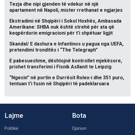
Tezja dhe nipi gjenden të vdekur në një
apartament në Napoli, mister rrethanat e ngjarjes
Ekstradimi në Shqipëri i Sokol Hoxhës, Ambasada
Amerikane: SHBA nuk është strehë për ata që
keqpërdorin emigracioni për t’i shpëtuar ligjit
Skandal/ E dashura e Infantinos u pagua nga UEFA,
pretendimi tronditës i “The Telegraph”
E pabesueshme, dështojnë kontrollet mjekësore,
prishet transferimi i Fisnik Asllanit te Leipzig
“Ngecin” në portin e Durrësit Rolex-i dhe 351 puro,
tentuan t’i fusin në Shqipëri të padeklaruara
Lajme
Bota
Politikë
Opinion