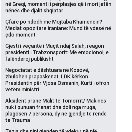
në Greqi, momenti i përplasjes që i mori jetën
nënës dhe djalit shqiptar
Çfarë po ndodh me Mojtaba Khamenein?
Mediat opozitare iraniane: Mund të vdesë në
çdo moment
Gjesti i veçantë i Muçit ndaj Salah, reagon
presidenti i Trabzonsporit: Më emocionoi, e
falënderoj publikisht
Negociatat e dështuara në Kosovë,
zbulohen prapaskenat. LDK kërkon
Presidentin për Vjosa Osmanin, Kurti i ofron
vetëm ministri
Aksident pranë Malit të Tomorrit/ Makinës
nuk i punuan frenat dhe doli nga rruga,
plagosen 7 persona, dy në gjendje të rëndë
te Trauma
Tezja dhe nipi gjenden të vdekur në një