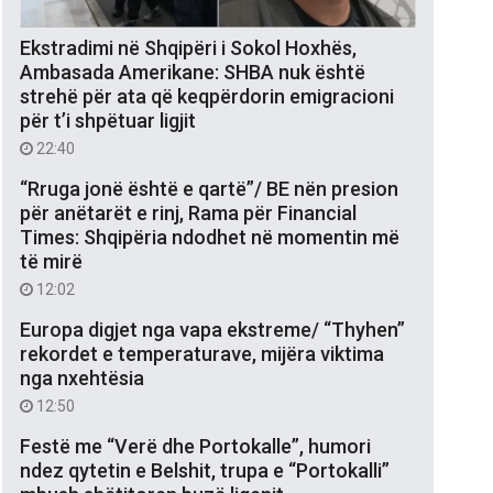
Ekstradimi në Shqipëri i Sokol Hoxhës,
Ambasada Amerikane: SHBA nuk është
strehë për ata që keqpërdorin emigracioni
për t’i shpëtuar ligjit
22:40
“Rruga jonë është e qartë”/ BE nën presion
për anëtarët e rinj, Rama për Financial
Times: Shqipëria ndodhet në momentin më
të mirë
12:02
Europa digjet nga vapa ekstreme/ “Thyhen”
rekordet e temperaturave, mijëra viktima
nga nxehtësia
12:50
Festë me “Verë dhe Portokalle”, humori
ndez qytetin e Belshit, trupa e “Portokalli”