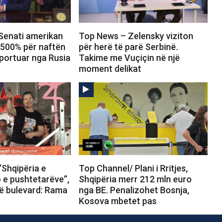
Senati amerikan
Top News – Zelensky viziton
 500% për naftën
për herë të parë Serbinë.
portuar nga Rusia
Takime me Vuçiçin në një
moment delikat
“Shqipëria e
Top Channel/ Plani i Rritjes,
o e pushtetarëve”,
Shqipëria merr 212 mln euro
në bulevard: Rama
nga BE. Penalizohet Bosnja,
Kosova mbetet pas