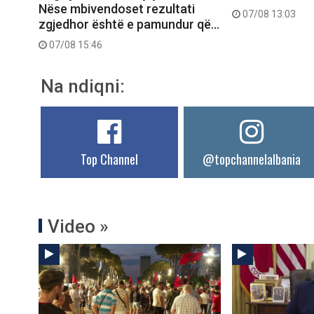
Nëse mbivendoset rezultati
07/08 13:03
zgjedhor është e pamundur që…
07/08 15:46
Na ndiqni:
Top Channel
@topchannelalbania
Video »