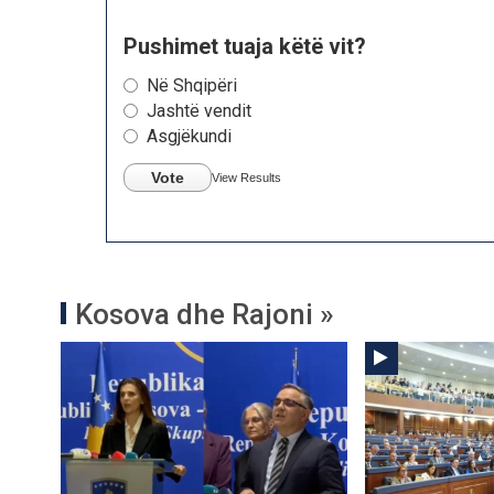
Pushimet tuaja këtë vit?
Në Shqipëri
Jashtë vendit
Asgjëkundi
Vote
View Results
Kosova dhe Rajoni »