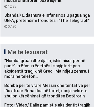
mbush shëtitoren buzë liqenit
12:35
Skandal/ E dashura e Infantinos u pagua nga
UEFA, pretendimi tronditës i “The Telegraph”
07:20
Më të lexuarat
“Humba gruan dhe djalin, ishin nisur për në
punë”, rrëfimi rrëqethës i shqiptarit pas
aksidentit tragjik në Greqi: Ma ndjeu zemra, i
mora në telefon…
Bomba për të vrarë Messin dhe tentativa për
t’iu afruar Ronaldos në hotel, dosja sekrete
zbulon kërcënimet që tronditën Botërorin
Foto+Video/ Dalin pamjet e aksidentit tragjik