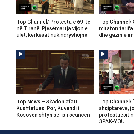
Top Channel/ Protesta e 69-të
Top Channel/ 
në Tiranë. Pjesëmarrja vijon e
miraton tarifa
ulët, kërkesat nuk ndryshojnë
dhe gazin e im
Top News – Skadon afati
Top Channel/ 
Kushtetues. Por, Kuvendi i
shqiptarëve, j
Kosovën shtyn sërish seancën
protestuesit 
SPAK-YOU