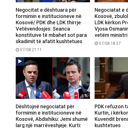
Negocitat e dështuara për
Negociatat e 
formimin e institucioneve në
Kosovë, zbulo
Kosovë/ PDK dhe LDK thirrje
LDK kërkon Pr
Vetëvendosjes: Seanca
Vjosa Osmanin,
konstituive të mbahet sot para
vetëm ministri
skadimit të afatit kushtetues
07/08 18:37
07/08 21:11
Dështojnë negociatat për
PDK refuzon t
formimin e institucioneve në
Kurtin, i kërko
Kosovë, Abdixhiku: Jemi shumë
Kuvendit brend
larg një marrëveshjeje. Kurti:
kushtetues