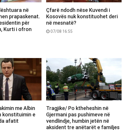
dështuara në
Çfarë ndodh nëse Kuvendi i
hen prapaskenat.
Kosovës nuk konstituohet deri
esidentin për
në mesnatë?
 Kurti i ofron
07/08 16:55
akimin me Albin
Tragjike/ Po ktheheshin në
n konstituimin e
Gjermani pas pushimeve në
a afatit
vendlindje, humbin jetën në
aksident tre anëtarët e familjes