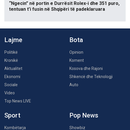
“Ngecin” në portin e Durrësit Rolex-i dhe 351 puro,
tentuan t’i fusin në Shqipëri të padeklaruara
Lajme
Bota
Politikë
Opinion
Kronikë
Koment
Aktualitet
Kosova dhe Rajoni
Ekonomi
Shkencë dhe Teknologji
Sociale
Auto
Video
Top News LIVE
Sport
Pop News
Kombëtarja
Showbiz