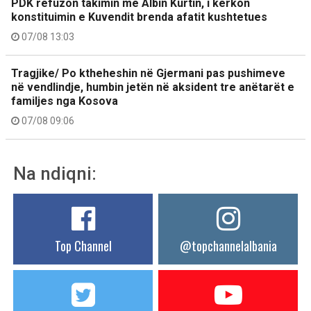
PDK refuzon takimin me Albin Kurtin, i kërkon
konstituimin e Kuvendit brenda afatit kushtetues
07/08 13:03
Tragjike/ Po ktheheshin në Gjermani pas pushimeve
në vendlindje, humbin jetën në aksident tre anëtarët e
familjes nga Kosova
07/08 09:06
Na ndiqni:
Top Channel
@topchannelalbania