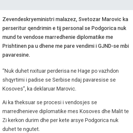
Zevendeskryeministri malazez, Svetozar Marovic ka
perseritur qendrimin e tij personal se Podgorica nuk
mund te vendose marredhenie diplomatike me
Prishtinen pa u dhene me pare vendimi i GJND-se mbi
pavaresine.
“Nuk duhet nxituar perderisa ne Hage po vazhdon
shqyrtimi i padise se Serbise ndaj pavaresise se
Kosoves”, ka deklaruar Marovic.
Ai ka theksuar se procesi i vendosjes se
marredhenieve diplomatike mes Kosoves dhe Malit te
Zi kerkon durim dhe per kete arsye Podgorica nuk
duhet te ngutet.