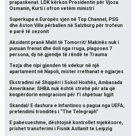
prapaskenat. LDK kërkon Presidentin për Vjosa
Osmanin, Kurti i ofron vetëm ministri
Superkupa e Europës vjen në Top Channel, PSG
dhe Aston Villa përballen në Salzburg për trofeun
e parë të sezonit
Aksident pranë Malit të Tomorrit/ Makinës nuk i
punuan frenat dhe doli nga rruga, plagosen 7
persona, dy në gjendje të rëndë te Trauma
Tezja dhe nipi gjenden të vdekur në një
apartament në Napoli, mister rrethanat e ngjarjes
Ekstradimi në Shqipëri i Sokol Hoxhës, Ambasada
Amerikane: SHBA nuk është strehë për ata që
keqpërdorin emigracioni për t’i shpëtuar ligjit
Skandal/ E dashura e Infantinos u pagua nga UEFA,
pretendimi tronditës i “The Telegraph”
E pabesueshme, dështojnë kontrollet mjekësore,
prishet transferimi i Fisnik Asllanit te Leipzig