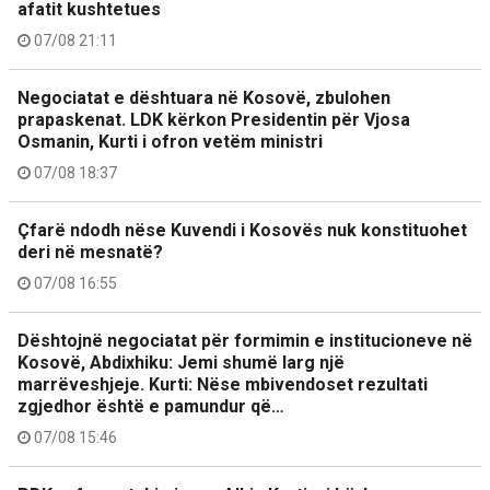
afatit kushtetues
07/08 21:11
Negociatat e dështuara në Kosovë, zbulohen
prapaskenat. LDK kërkon Presidentin për Vjosa
Osmanin, Kurti i ofron vetëm ministri
07/08 18:37
Çfarë ndodh nëse Kuvendi i Kosovës nuk konstituohet
deri në mesnatë?
07/08 16:55
Dështojnë negociatat për formimin e institucioneve në
Kosovë, Abdixhiku: Jemi shumë larg një
marrëveshjeje. Kurti: Nëse mbivendoset rezultati
zgjedhor është e pamundur që…
07/08 15:46