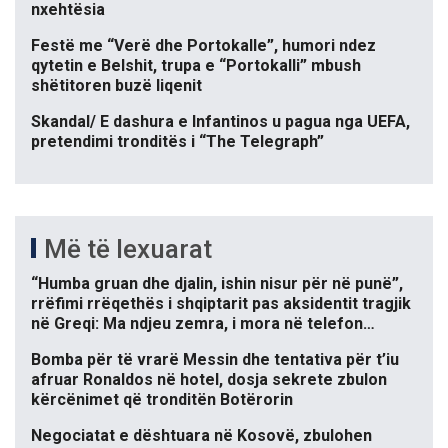
nxehtësia
Festë me “Verë dhe Portokalle”, humori ndez
qytetin e Belshit, trupa e “Portokalli” mbush
shëtitoren buzë liqenit
Skandal/ E dashura e Infantinos u pagua nga UEFA,
pretendimi tronditës i “The Telegraph”
Më të lexuarat
“Humba gruan dhe djalin, ishin nisur për në punë”,
rrëfimi rrëqethës i shqiptarit pas aksidentit tragjik
në Greqi: Ma ndjeu zemra, i mora në telefon…
Bomba për të vrarë Messin dhe tentativa për t’iu
afruar Ronaldos në hotel, dosja sekrete zbulon
kërcënimet që tronditën Botërorin
Negociatat e dështuara në Kosovë, zbulohen