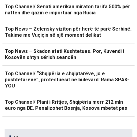
Top Channel/ Senati amerikan miraton tarifa 500% për
naftën dhe gazin e importuar nga Rusia
Top News – Zelensky viziton për herë të parë Serbinë.
Takime me Vuçiçin në një moment delikat
Top News – Skadon afati Kushtetues. Por, Kuvendi i
Kosovën shtyn sërish seancën
Top Channel/ “Shqipëria e shqiptarëve, jo e
pushtetarëve”, protestuesit në bulevard: Rama SPAK-
YOU
Top Channel/ Plani i Rritjes, Shqipëria merr 212 mln
euro nga BE. Penalizohet Bosnja, Kosova mbetet pas