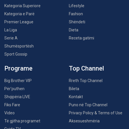
Kategoria Superiore
Lifestyle
Kategoria e Parë
Fashion
Premier League
Shëndeti
La Liga
Dieta
Serie A
Receta gatimi
Shumësportësh
Sport Gossip
Programe
Top Channel
Big Brother VIP
Rreth Top Channel
Për’puthen
Bileta
Shqipëria LIVE
Kontakt
Fiks Fare
Puno në Top Channel
Video
Privacy Policy & Terms of Use
Të gjitha programet
Aksesueshmëria