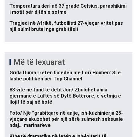
Temperatura deri në 37 gradë Celsius, parashikimi
i motit për ditën e sotme
Tragjedi në Afrikë, futbollisti 27-vjeçar vritet pas
një sulmi brutal nga grabitësit
Më të lexuarat
Grida Duma rrëfen bisedën me Lori Hoxhën: Si e
lashë politikën për Top Channel
83 vite në fund të detit Jon/ Zbulohet anija
gjermane e Luftës së Dytë Botërore, e vetmja e
llojit të saj në botë
Foto/ Një “grabitqare në anije, ish-kuzhinierja 25-
vjeçare akuzohet për një sërë sulmesh seksuale
ndaj… marinarëve
Kthesë dramatike në jetën e ish-lojtarit të