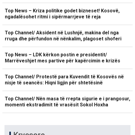
Top News – Kriza politike godet bizneset! Kosovë,
ngadalësohet ritmi i sipërmarrjeve të reja
Top Channel/ Aksident në Lushnjë, makina del nga
rruga dhe përfundon në nënkalim, plagoset shoferi
Top News – LDK kërkon postin e presidentit/
Marrëveshjet mes partive për kapërcimin e krizës
Top Channel/ Protestë para Kuvendit të Kosovës në
nisje të seancës: Hiqni ligjin për shtetësinë
Top Channel/ Nën masa të rrepta sigurie e i prangosur,
momenti ekstradimit të vrasësit Sokol Hoxha