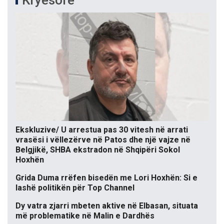
Kryesore
Ekskluzive/ U arrestua pas 30 vitesh në arrati
vrasësi i vëllezërve në Patos dhe një vajze në
Belgjikë, SHBA ekstradon në Shqipëri Sokol
Hoxhën
Grida Duma rrëfen bisedën me Lori Hoxhën: Si e
lashë politikën për Top Channel
Dy vatra zjarri mbeten aktive në Elbasan, situata
më problematike në Malin e Dardhës