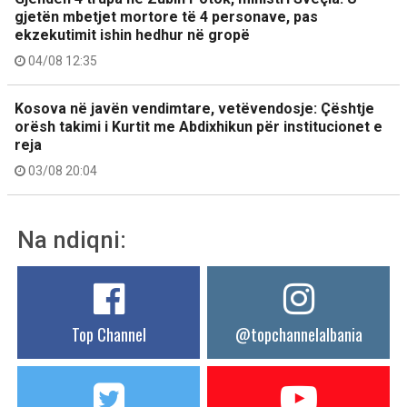
gjetën mbetjet mortore të 4 personave, pas
ekzekutimit ishin hedhur në gropë
04/08 12:35
Kosova në javën vendimtare, vetëvendosje: Çështje
orësh takimi i Kurtit me Abdixhikun për institucionet e
reja
03/08 20:04
Na ndiqni:
Top Channel
@topchannelalbania