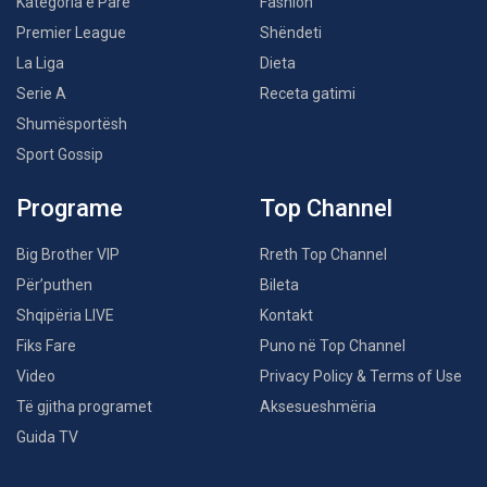
Kategoria e Parë
Fashion
Premier League
Shëndeti
La Liga
Dieta
Serie A
Receta gatimi
Shumësportësh
Sport Gossip
Programe
Top Channel
Big Brother VIP
Rreth Top Channel
Për’puthen
Bileta
Shqipëria LIVE
Kontakt
Fiks Fare
Puno në Top Channel
Video
Privacy Policy & Terms of Use
Të gjitha programet
Aksesueshmëria
Guida TV