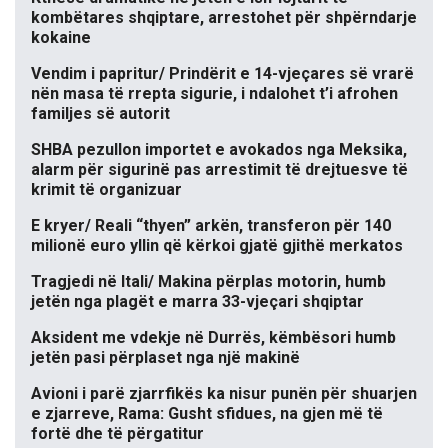
kombëtares shqiptare, arrestohet për shpërndarje
kokaine
Vendim i papritur/ Prindërit e 14-vjeçares së vrarë
nën masa të rrepta sigurie, i ndalohet t’i afrohen
familjes së autorit
SHBA pezullon importet e avokados nga Meksika,
alarm për sigurinë pas arrestimit të drejtuesve të
krimit të organizuar
E kryer/ Reali “thyen” arkën, transferon për 140
milionë euro yllin që kërkoi gjatë gjithë merkatos
Tragjedi në Itali/ Makina përplas motorin, humb
jetën nga plagët e marra 33-vjeçari shqiptar
Aksident me vdekje në Durrës, këmbësori humb
jetën pasi përplaset nga një makinë
Avioni i parë zjarrfikës ka nisur punën për shuarjen
e zjarreve, Rama: Gusht sfidues, na gjen më të
fortë dhe të përgatitur