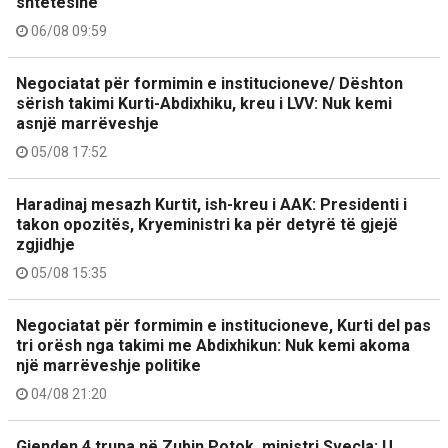
shtetësinë
06/08 09:59
Negociatat për formimin e institucioneve/ Dështon
sërish takimi Kurti-Abdixhiku, kreu i LVV: Nuk kemi
asnjë marrëveshje
05/08 17:52
Haradinaj mesazh Kurtit, ish-kreu i AAK: Presidenti i
takon opozitës, Kryeministri ka për detyrë të gjejë
zgjidhje
05/08 15:35
Negociatat për formimin e institucioneve, Kurti del pas
tri orësh nga takimi me Abdixhikun: Nuk kemi akoma
një marrëveshje politike
04/08 21:20
Gjenden 4 trupa në Zubin Potok, ministri Sveçla: U