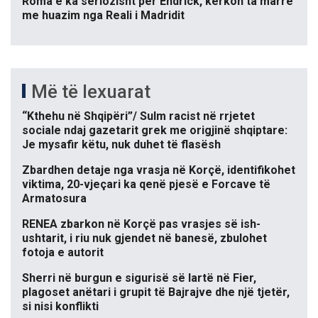
Roma e ka seriozisht për Endrick, kërkon ta marrë
me huazim nga Reali i Madridit
Më të lexuarat
“Kthehu në Shqipëri”/ Sulm racist në rrjetet
sociale ndaj gazetarit grek me origjinë shqiptare:
Je mysafir këtu, nuk duhet të flasësh
Zbardhen detaje nga vrasja në Korçë, identifikohet
viktima, 20-vjeçari ka qenë pjesë e Forcave të
Armatosura
RENEA zbarkon në Korçë pas vrasjes së ish-
ushtarit, i riu nuk gjendet në banesë, zbulohet
fotoja e autorit
Sherri në burgun e sigurisë së lartë në Fier,
plagoset anëtari i grupit të Bajrajve dhe një tjetër,
si nisi konflikti