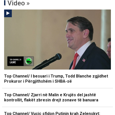
Video »
Top Channel/ I besuari i Trump, Todd Blanche zgjidhet
Prokuror i Përgjithshëm i SHBA-së
Top Channel/ Zjarri në Malin e Krujës del jashtë
kontrollit, flakët zbresin drejt zonave të banuara
Top Channel/ Vuçiç sfidon Putinin krah Zelenskyt: