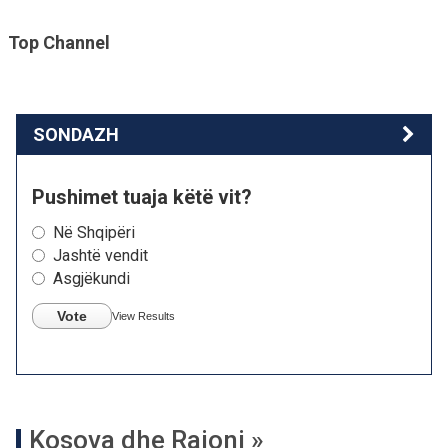
Top Channel
SONDAZH
Pushimet tuaja këtë vit?
Në Shqipëri
Jashtë vendit
Asgjëkundi
Vote
View Results
Kosova dhe Rajoni »