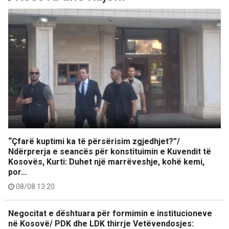
“Çfarë kuptimi ka të përsërisim zgjedhjet?”/
Ndërprerja e seancës për konstituimin e Kuvendit të
Kosovës, Kurti: Duhet një marrëveshje, kohë kemi,
por…
08/08 13:20
Negocitat e dështuara për formimin e institucioneve
në Kosovë/ PDK dhe LDK thirrje Vetëvendosjes: