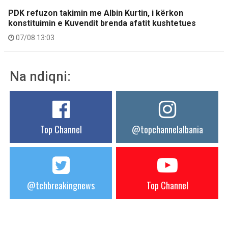
PDK refuzon takimin me Albin Kurtin, i kërkon
konstituimin e Kuvendit brenda afatit kushtetues
07/08 13:03
Na ndiqni:
Top Channel
@topchannelalbania
@tchbreakingnews
Top Channel