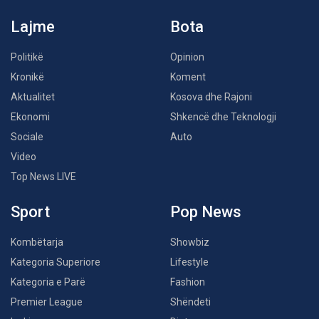
Lajme
Bota
Politikë
Opinion
Kronikë
Koment
Aktualitet
Kosova dhe Rajoni
Ekonomi
Shkencë dhe Teknologji
Sociale
Auto
Video
Top News LIVE
Sport
Pop News
Kombëtarja
Showbiz
Kategoria Superiore
Lifestyle
Kategoria e Parë
Fashion
Premier League
Shëndeti