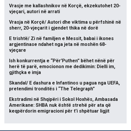
Vrasje me kallashnikov në Korçë, ekzekutohet 20-
vjeçari, autori në arrati
Vrasja në Korçë/ Autori dhe viktima u përfshinë në
sherr, 20-vjeçarit i gjendet thika në dorë
E trishtë/ Zi në familjen e Messit, babai i ikones
argjentinase ndahet nga jeta në moshën 68-
vjeçare
Ish konkurrentja e “Për’Puthen” bëhet nënë për
herë të parë, emocionon me dedikimin: Dielli im,
gjithçka e imja
Skandal/ E dashura e Infantinos u pagua nga UEFA,
pretendimi tronditës i “The Telegraph”
Ekstradimi në Shqipëri i Sokol Hoxhës, Ambasada
Amerikane: SHBA nuk është strehë për ata që
keqpërdorin emigracioni për t’i shpëtuar ligjit