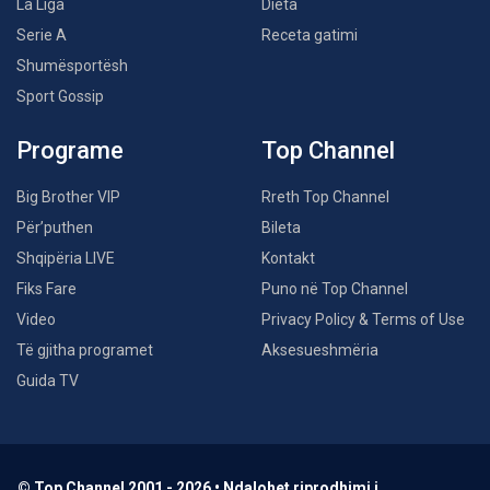
La Liga
Dieta
Serie A
Receta gatimi
Shumësportësh
Sport Gossip
Programe
Top Channel
Big Brother VIP
Rreth Top Channel
Për’puthen
Bileta
Shqipëria LIVE
Kontakt
Fiks Fare
Puno në Top Channel
Video
Privacy Policy & Terms of Use
Të gjitha programet
Aksesueshmëria
Guida TV
© Top Channel 2001 - 2026 • Ndalohet riprodhimi i