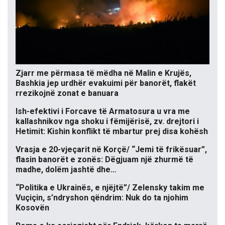
Zjarr me përmasa të mëdha në Malin e Krujës,
Bashkia jep urdhër evakuimi për banorët, flakët
rrezikojnë zonat e banuara
Ish-efektivi i Forcave të Armatosura u vra me
kallashnikov nga shoku i fëmijërisë, zv. drejtori i
Hetimit: Kishin konflikt të mbartur prej disa kohësh
Vrasja e 20-vjeçarit në Korçë/ “Jemi të frikësuar”,
flasin banorët e zonës: Dëgjuam një zhurmë të
madhe, dolëm jashtë dhe…
“Politika e Ukrainës, e njëjtë”/ Zelensky takim me
Vuçiçin, s’ndryshon qëndrim: Nuk do ta njohim
Kosovën