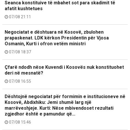
Seanca konstituive të mbahet sot para skadimit të
afatit kushtetues
07/08 21:11
Negociatat e dështuara në Kosovë, zbulohen
prapaskenat. LDK kërkon Presidentin për Vjosa
Osmanin, Kurti i ofron vetëm ministri
07/08 18:37
Çfarë ndodh nëse Kuvendi i Kosovës nuk konstituohet
deri në mesnatë?
07/08 16:55
Dështojnë negociatat për formimin e institucioneve në
Kosovë, Abdixhiku: Jemi shumë larg një
marrëveshjeje. Kurti: Nëse mbivendoset rezultati
zgjedhor është e pamundur që…
07/08 15:46