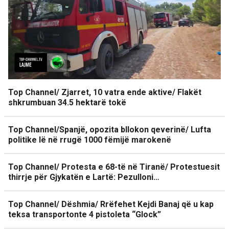
Top Channel/ Zjarret, 10 vatra ende aktive/ Flakët
shkrumbuan 34.5 hektarë tokë
Top Channel/Spanjë, opozita bllokon qeverinë/ Lufta
politike lë në rrugë 1000 fëmijë marokenë
Top Channel/ Protesta e 68-të në Tiranë/ Protestuesit
thirrje për Gjykatën e Lartë: Pezulloni…
Top Channel/ Dëshmia/ Rrëfehet Kejdi Banaj që u kap
teksa transportonte 4 pistoleta “Glock”