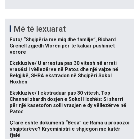
Më të lexuarat
Foto/ “Shqipëria me miq dhe familje”, Richard
Grenell zgjedh Vlorën për të kaluar pushimet
verore
Ekskluzive/ U arrestua pas 30 vitesh në arrati
vrasësi i vëllezërve në Patos dhe një vajze në
Belgjikë, SHBA ekstradon në Shqipëri Sokol
Hoxhën
Ekskluzive/ I ekstraduar pas 30 vitesh, Top
Channel zbardh dosjen e Sokol Hoxhës: Si sherri
për një kasetofon solli vrasjen e dy vëllezërve në
Patos
Çfarë është dokumenti “Besa” që Rama u propozoi
shqiptarëve? Kryeministri e shpjegon me katër
fjalë