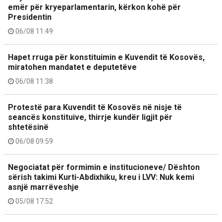
emër për kryeparlamentarin, kërkon kohë për
Presidentin
06/08 11:49
Hapet rruga për konstituimin e Kuvendit të Kosovës,
miratohen mandatet e deputetëve
06/08 11:38
Protestë para Kuvendit të Kosovës në nisje të
seancës konstituive, thirrje kundër ligjit për
shtetësinë
06/08 09:59
Negociatat për formimin e institucioneve/ Dështon
sërish takimi Kurti-Abdixhiku, kreu i LVV: Nuk kemi
asnjë marrëveshje
05/08 17:52