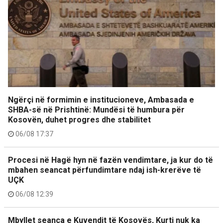
Ngërçi në formimin e institucioneve, Ambasada e
SHBA-së në Prishtinë: Mundësi të humbura për
Kosovën, duhet progres dhe stabilitet
06/08 17:37
Procesi në Hagë hyn në fazën vendimtare, ja kur do të
mbahen seancat përfundimtare ndaj ish-krerëve të
UÇK
06/08 12:39
Mbyllet seanca e Kuvendit të Kosovës, Kurti nuk ka