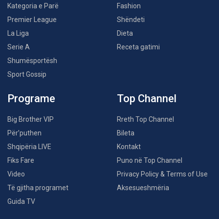
Kategoria e Parë
Fashion
Premier League
Shëndeti
La Liga
Dieta
Serie A
Receta gatimi
Shumësportësh
Sport Gossip
Programe
Top Channel
Big Brother VIP
Rreth Top Channel
Për’puthen
Bileta
Shqipëria LIVE
Kontakt
Fiks Fare
Puno në Top Channel
Video
Privacy Policy & Terms of Use
Të gjitha programet
Aksesueshmëria
Guida TV