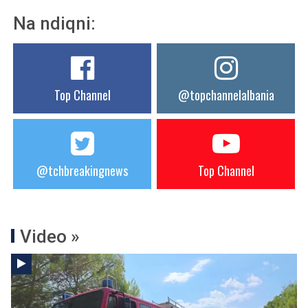
Na ndiqni:
Top Channel
@topchannelalbania
@tchbreakingnews
Top Channel
Video »