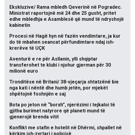
Ekskluzive/ Rama mbledh Qeverinë në Pogradec.
Ministrat raportojnë më 24 dhe 25 gusht, pritet
edhe mbledhja e Asamblesë që mund të ndryshojë
kabinetin
Procesi në Hagë hyn në fazën vendimtare, ja kur
do të mbahen seancat përfundimtare ndaj ish-
krerëve të UÇK
Aventurë e re për Asllanin, ylli shqiptar
transferohet te klubi i njohur gjerman për 30
milionë euro
Tronditëse në Britani/ 38-vjeçarja shtatzënë bie
nga kati i nëntë dhe humb jetën, por mjekët
shpëtojnë foshnjën e saj
Bota po jeton në “borxh”, njerëzimi i tejkaloi të
gjitha burimet natyrore që planeti mund të
gjenerojë brenda vitit
Konflikt me stafin e hotelit në Dhërmi, shpallet në
kërkim ish-zyrtari i policisë