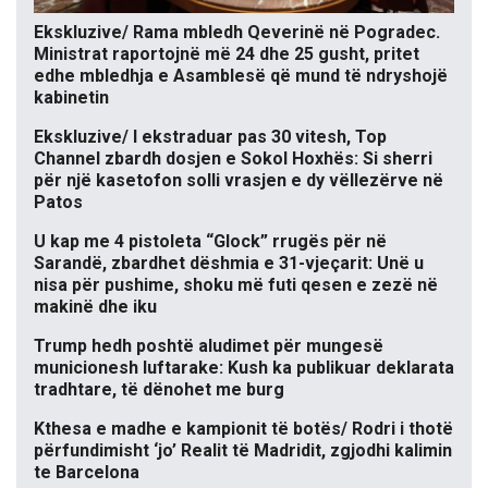
Ekskluzive/ Rama mbledh Qeverinë në Pogradec.
Ministrat raportojnë më 24 dhe 25 gusht, pritet
edhe mbledhja e Asamblesë që mund të ndryshojë
kabinetin
Ekskluzive/ I ekstraduar pas 30 vitesh, Top
Channel zbardh dosjen e Sokol Hoxhës: Si sherri
për një kasetofon solli vrasjen e dy vëllezërve në
Patos
U kap me 4 pistoleta “Glock” rrugës për në
Sarandë, zbardhet dëshmia e 31-vjeçarit: Unë u
nisa për pushime, shoku më futi qesen e zezë në
makinë dhe iku
Trump hedh poshtë aludimet për mungesë
municionesh luftarake: Kush ka publikuar deklarata
tradhtare, të dënohet me burg
Kthesa e madhe e kampionit të botës/ Rodri i thotë
përfundimisht ‘jo’ Realit të Madridit, zgjodhi kalimin
te Barcelona