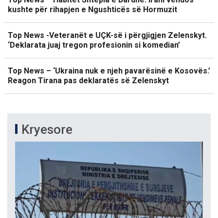
kushte për rihapjen e Ngushticës së Hormuzit
Top News -Veteranët e UÇK-së i përgjigjen Zelenskyt.
‘Deklarata juaj tregon profesionin si komedian’
Top News – ‘Ukraina nuk e njeh pavarësinë e Kosovës.’
Reagon Tirana pas deklaratës së Zelenskyt
Kryesore