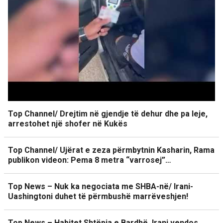
Top Channel/ Drejtim në gjendje të dehur dhe pa leje,
arrestohet një shofer në Kukës
Top Channel/ Ujërat e zeza përmbytnin Kasharin, Rama
publikon videon: Pema 8 metra “varrosej”…
Top News – Nuk ka negociata me SHBA-në/ Irani-
Uashingtoni duhet të përmbushë marrëveshjen!
Top News – Habitet Shtëpia e Bardhë. Irani vendos