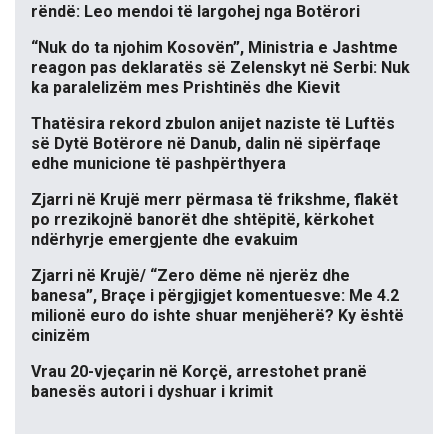
rëndë: Leo mendoi të largohej nga Botërori
“Nuk do ta njohim Kosovën”, Ministria e Jashtme
reagon pas deklaratës së Zelenskyt në Serbi: Nuk
ka paralelizëm mes Prishtinës dhe Kievit
Thatësira rekord zbulon anijet naziste të Luftës
së Dytë Botërore në Danub, dalin në sipërfaqe
edhe municione të pashpërthyera
Zjarri në Krujë merr përmasa të frikshme, flakët
po rrezikojnë banorët dhe shtëpitë, kërkohet
ndërhyrje emergjente dhe evakuim
Zjarri në Krujë/ “Zero dëme në njerëz dhe
banesa”, Braçe i përgjigjet komentuesve: Me 4.2
milionë euro do ishte shuar menjëherë? Ky është
cinizëm
Vrau 20-vjeçarin në Korçë, arrestohet pranë
banesës autori i dyshuar i krimit