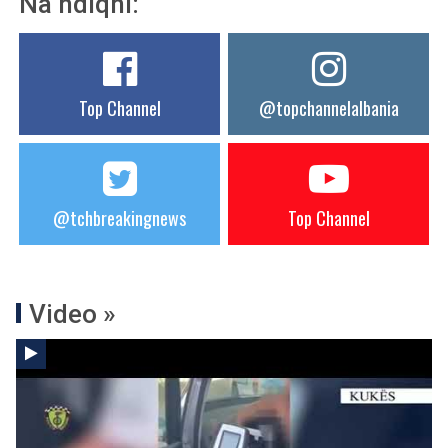
Na ndiqni:
Top Channel
@topchannelalbania
@tchbreakingnews
Top Channel
Video »