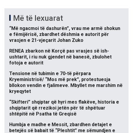
Më të lexuarat
“Më ngacmoi të dashurën”, vrau me armë shokun
e fëmijërisë, zbardhet dëshmia e autorit për
vrasjen e 21-vjeçarit Johan Zuko
RENEA zbarkon në Korçë pas vrasjes së ish-
ushtarit, i riu nuk gjendet në banesë, zbulohet
fotoja e autorit
Tensione në tubimin e 70-të përpara
Kryeministrisë/ “Mos më prek”, protestuesja
bllokon vendin e fjalimeve. Mbyllet me marshim në
kryeqytet
“Skifteri” shqiptar që hyri mes flakëve, historia e
shqiptarit që rrezikoi jetën për të shpëtuar
shtëpitë në Psatha të Greqisë
Humbja e madhe e Messit, zbardhen detajet e
betejës së babait të “Pleshtit” me sëmundjen e