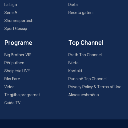
La Liga
Dieta
Serie A
Receta gatimi
Shumësportësh
Sport Gossip
Programe
Top Channel
Big Brother VIP
Rreth Top Channel
Për’puthen
Bileta
Shqipëria LIVE
Kontakt
Fiks Fare
Puno në Top Channel
Video
Privacy Policy & Terms of Use
Të gjitha programet
Aksesueshmëria
Guida TV