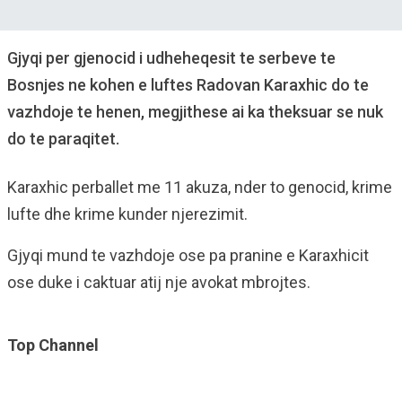
Gjyqi per gjenocid i udheheqesit te serbeve te
Bosnjes ne kohen e luftes Radovan Karaxhic do te
vazhdoje te henen, megjithese ai ka theksuar se nuk
do te paraqitet.
Karaxhic perballet me 11 akuza, nder to genocid, krime
lufte dhe krime kunder njerezimit.
Gjyqi mund te vazhdoje ose pa pranine e Karaxhicit
ose duke i caktuar atij nje avokat mbrojtes.
Top Channel