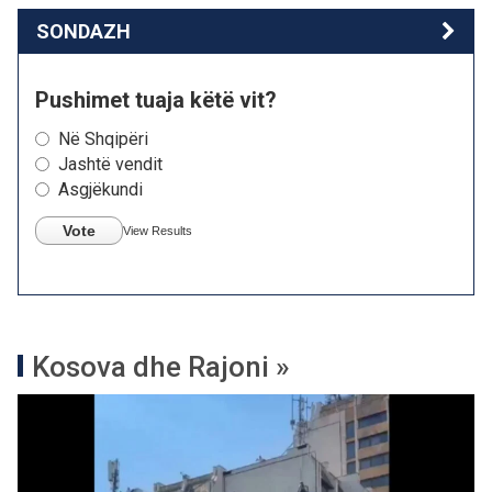
SONDAZH
Pushimet tuaja këtë vit?
Në Shqipëri
Jashtë vendit
Asgjëkundi
Vote
View Results
Kosova dhe Rajoni »