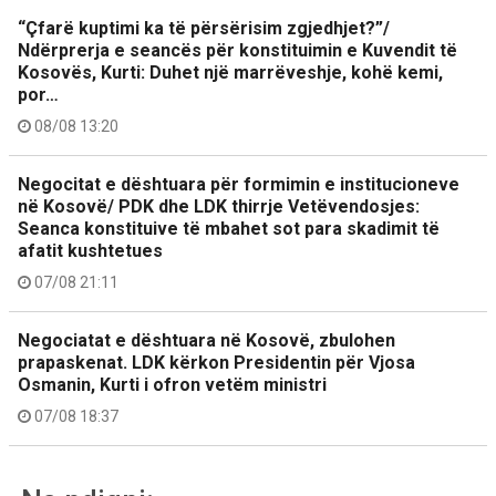
“Çfarë kuptimi ka të përsërisim zgjedhjet?”/
Ndërprerja e seancës për konstituimin e Kuvendit të
Kosovës, Kurti: Duhet një marrëveshje, kohë kemi,
por…
08/08 13:20
Negocitat e dështuara për formimin e institucioneve
në Kosovë/ PDK dhe LDK thirrje Vetëvendosjes:
Seanca konstituive të mbahet sot para skadimit të
afatit kushtetues
07/08 21:11
Negociatat e dështuara në Kosovë, zbulohen
prapaskenat. LDK kërkon Presidentin për Vjosa
Osmanin, Kurti i ofron vetëm ministri
07/08 18:37