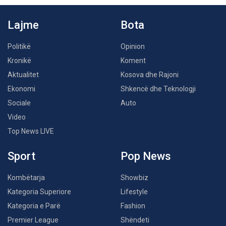
Lajme
Bota
Politikë
Opinion
Kronikë
Koment
Aktualitet
Kosova dhe Rajoni
Ekonomi
Shkencë dhe Teknologji
Sociale
Auto
Video
Top News LIVE
Sport
Pop News
Kombëtarja
Showbiz
Kategoria Superiore
Lifestyle
Kategoria e Parë
Fashion
Premier League
Shëndeti