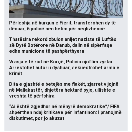
Përleshja në burgun e Fierit, transferohen dy të
dënuar, 6 policë nën hetim për neglizhencë
Thatësira rekord zbulon anijet naziste të Luftës
së Dytë Botërore në Danub, dalin në sipërfaqe
edhe municione të pashpërthyera
Vrasja e të riut në Korçë, Policia njoftim zyrtar:
Arrestohet autori i dyshuar, sekuestrohet arma e
krimit
Dita e gjashtë e betejës me flakët, zjarret vijojnë
në Mallakastër, dhjetëra hektarë pyje, ullishte e
vreshta të përfshira
“Ai është zgjedhur në mënyrë demokratike”/ FIFA
shpërthen ndaj kritikave për Infantinon: I pranojmë
diskutimet, por jo akuzat