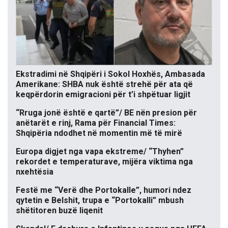
Ekstradimi në Shqipëri i Sokol Hoxhës, Ambasada
Amerikane: SHBA nuk është strehë për ata që
keqpërdorin emigracioni për t’i shpëtuar ligjit
“Rruga jonë është e qartë”/ BE nën presion për
anëtarët e rinj, Rama për Financial Times:
Shqipëria ndodhet në momentin më të mirë
Europa digjet nga vapa ekstreme/ “Thyhen”
rekordet e temperaturave, mijëra viktima nga
nxehtësia
Festë me “Verë dhe Portokalle”, humori ndez
qytetin e Belshit, trupa e “Portokalli” mbush
shëtitoren buzë liqenit