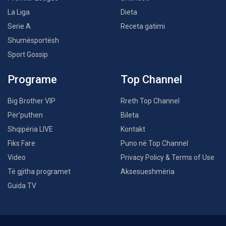
La Liga
Dieta
Serie A
Receta gatimi
Shumësportësh
Sport Gossip
Programe
Top Channel
Big Brother VIP
Rreth Top Channel
Për’puthen
Bileta
Shqipëria LIVE
Kontakt
Fiks Fare
Puno në Top Channel
Video
Privacy Policy & Terms of Use
Të gjitha programet
Aksesueshmëria
Guida TV