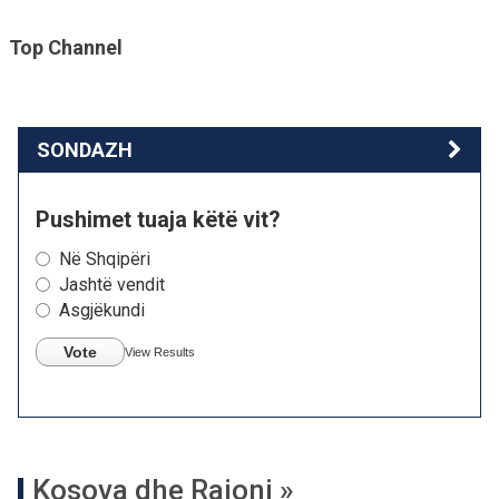
Top Channel
SONDAZH
Pushimet tuaja këtë vit?
Në Shqipëri
Jashtë vendit
Asgjëkundi
Vote
View Results
Kosova dhe Rajoni »