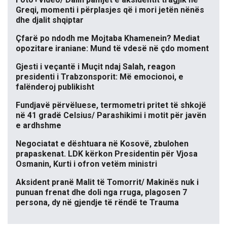
Greqi, momenti i përplasjes që i mori jetën nënës
dhe djalit shqiptar
Çfarë po ndodh me Mojtaba Khamenein? Mediat
opozitare iraniane: Mund të vdesë në çdo moment
Gjesti i veçantë i Muçit ndaj Salah, reagon
presidenti i Trabzonsporit: Më emocionoi, e
falënderoj publikisht
Fundjavë përvëluese, termometri pritet të shkojë
në 41 gradë Celsius/ Parashikimi i motit për javën
e ardhshme
Negociatat e dështuara në Kosovë, zbulohen
prapaskenat. LDK kërkon Presidentin për Vjosa
Osmanin, Kurti i ofron vetëm ministri
Aksident pranë Malit të Tomorrit/ Makinës nuk i
punuan frenat dhe doli nga rruga, plagosen 7
persona, dy në gjendje të rëndë te Trauma