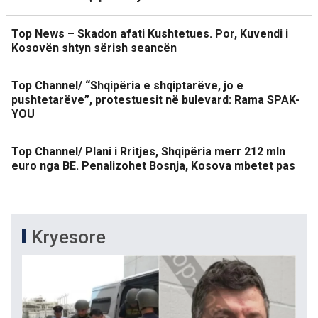
Top News – Skadon afati Kushtetues. Por, Kuvendi i
Kosovën shtyn sërish seancën
Top Channel/ “Shqipëria e shqiptarëve, jo e
pushtetarëve”, protestuesit në bulevard: Rama SPAK-
YOU
Top Channel/ Plani i Rritjes, Shqipëria merr 212 mln
euro nga BE. Penalizohet Bosnja, Kosova mbetet pas
Kryesore