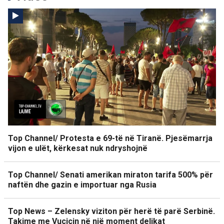
Top Channel/ Protesta e 69-të në Tiranë. Pjesëmarrja
vijon e ulët, kërkesat nuk ndryshojnë
Top Channel/ Senati amerikan miraton tarifa 500% për
naftën dhe gazin e importuar nga Rusia
Top News – Zelensky viziton për herë të parë Serbinë.
Takime me Vuçiçin në një moment delikat