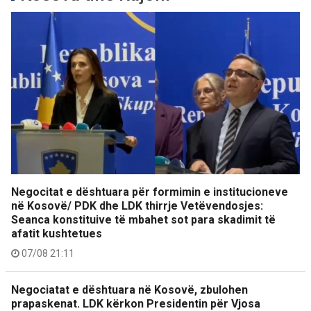
Negocitat e dështuara për formimin e institucioneve
në Kosovë/ PDK dhe LDK thirrje Vetëvendosjes:
Seanca konstituive të mbahet sot para skadimit të
afatit kushtetues
07/08 21:11
Negociatat e dështuara në Kosovë, zbulohen
prapaskenat. LDK kërkon Presidentin për Vjosa