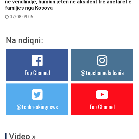
në vendlindje, humbin jetën në aksident tre anëtarët e
familjes nga Kosova
07/08 09:06
Na ndiqni:
Top Channel
@topchannelalbania
@tchbreakingnews
Top Channel
Video »