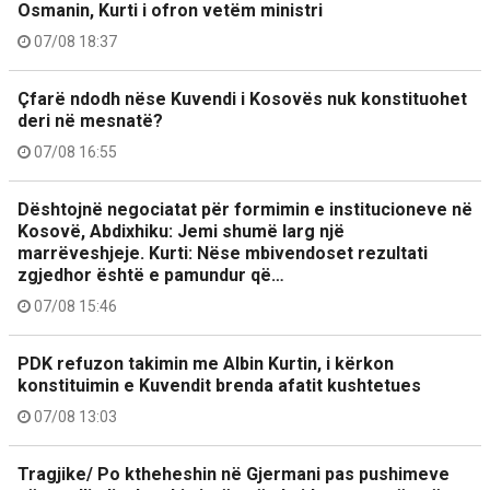
Osmanin, Kurti i ofron vetëm ministri
07/08 18:37
Çfarë ndodh nëse Kuvendi i Kosovës nuk konstituohet
deri në mesnatë?
07/08 16:55
Dështojnë negociatat për formimin e institucioneve në
Kosovë, Abdixhiku: Jemi shumë larg një
marrëveshjeje. Kurti: Nëse mbivendoset rezultati
zgjedhor është e pamundur që…
07/08 15:46
PDK refuzon takimin me Albin Kurtin, i kërkon
konstituimin e Kuvendit brenda afatit kushtetues
07/08 13:03
Tragjike/ Po ktheheshin në Gjermani pas pushimeve