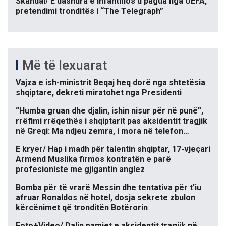
Skandal/ E dashura e Infantinos u pagua nga UEFA,
pretendimi tronditës i “The Telegraph”
Më të lexuarat
Vajza e ish-ministrit Beqaj heq dorë nga shtetësia
shqiptare, dekreti miratohet nga Presidenti
“Humba gruan dhe djalin, ishin nisur për në punë”,
rrëfimi rrëqethës i shqiptarit pas aksidentit tragjik
në Greqi: Ma ndjeu zemra, i mora në telefon…
E kryer/ Hap i madh për talentin shqiptar, 17-vjeçari
Armend Muslika firmos kontratën e parë
profesioniste me gjigantin anglez
Bomba për të vrarë Messin dhe tentativa për t’iu
afruar Ronaldos në hotel, dosja sekrete zbulon
kërcënimet që tronditën Botërorin
Foto+Video/ Dalin pamjet e aksidentit tragjik në