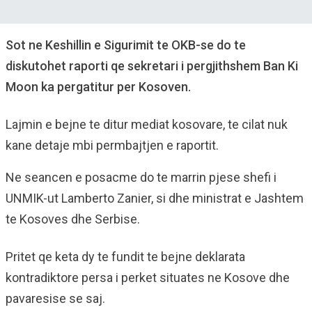
Sot ne Keshillin e Sigurimit te OKB-se do te
diskutohet raporti qe sekretari i pergjithshem Ban Ki
Moon ka pergatitur per Kosoven.
Lajmin e bejne te ditur mediat kosovare, te cilat nuk
kane detaje mbi permbajtjen e raportit.
Ne seancen e posacme do te marrin pjese shefi i
UNMIK-ut Lamberto Zanier, si dhe ministrat e Jashtem
te Kosoves dhe Serbise.
Pritet qe keta dy te fundit te bejne deklarata
kontradiktore persa i perket situates ne Kosove dhe
pavaresise se saj.