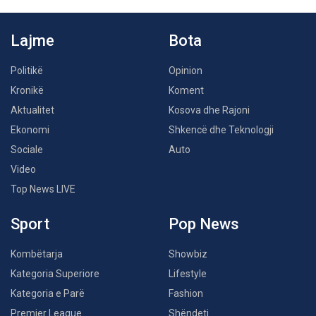
Lajme
Bota
Politikë
Opinion
Kronikë
Koment
Aktualitet
Kosova dhe Rajoni
Ekonomi
Shkencë dhe Teknologji
Sociale
Auto
Video
Top News LIVE
Sport
Pop News
Kombëtarja
Showbiz
Kategoria Superiore
Lifestyle
Kategoria e Parë
Fashion
Premier League
Shëndeti