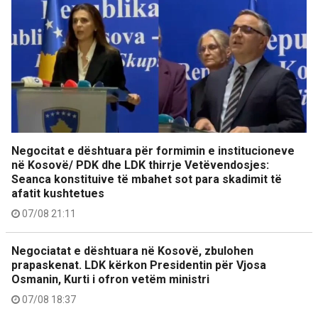
Negocitat e dështuara për formimin e institucioneve
në Kosovë/ PDK dhe LDK thirrje Vetëvendosjes:
Seanca konstituive të mbahet sot para skadimit të
afatit kushtetues
07/08 21:11
Negociatat e dështuara në Kosovë, zbulohen
prapaskenat. LDK kërkon Presidentin për Vjosa
Osmanin, Kurti i ofron vetëm ministri
07/08 18:37