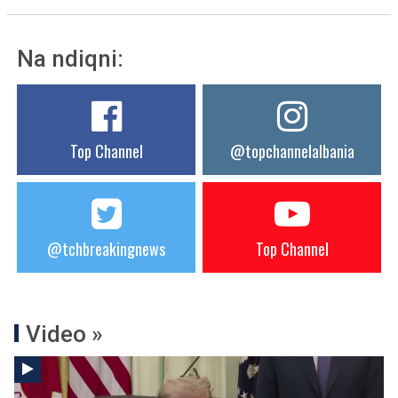
Na ndiqni:
Top Channel
@topchannelalbania
@tchbreakingnews
Top Channel
Video »