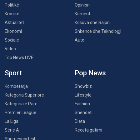
Politikë
Opinion
Kronikë
Koment
Aktualitet
Kosova dhe Rajoni
Ekonomi
Shkencë dhe Teknologji
Sociale
Auto
Video
Top News LIVE
Sport
Pop News
Kombëtarja
Showbiz
Kategoria Superiore
Lifestyle
Kategoria e Parë
Fashion
Premier League
Shëndeti
La Liga
Dieta
Serie A
Receta gatimi
Shumësportësh