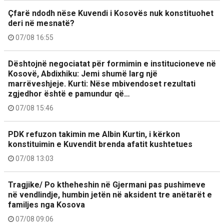
Çfarë ndodh nëse Kuvendi i Kosovës nuk konstituohet
deri në mesnatë?
07/08 16:55
Dështojnë negociatat për formimin e institucioneve në
Kosovë, Abdixhiku: Jemi shumë larg një
marrëveshjeje. Kurti: Nëse mbivendoset rezultati
zgjedhor është e pamundur që…
07/08 15:46
PDK refuzon takimin me Albin Kurtin, i kërkon
konstituimin e Kuvendit brenda afatit kushtetues
07/08 13:03
Tragjike/ Po ktheheshin në Gjermani pas pushimeve
në vendlindje, humbin jetën në aksident tre anëtarët e
familjes nga Kosova
07/08 09:06