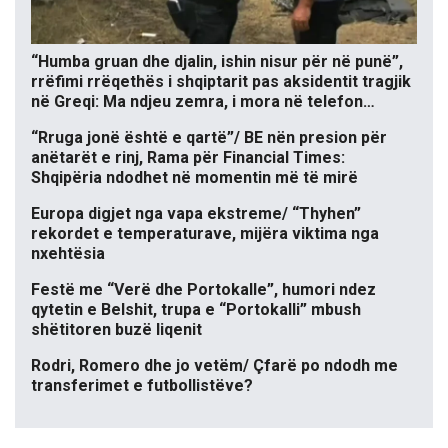
“Humba gruan dhe djalin, ishin nisur për në punë”,
rrëfimi rrëqethës i shqiptarit pas aksidentit tragjik
në Greqi: Ma ndjeu zemra, i mora në telefon…
“Rruga jonë është e qartë”/ BE nën presion për
anëtarët e rinj, Rama për Financial Times:
Shqipëria ndodhet në momentin më të mirë
Europa digjet nga vapa ekstreme/ “Thyhen”
rekordet e temperaturave, mijëra viktima nga
nxehtësia
Festë me “Verë dhe Portokalle”, humori ndez
qytetin e Belshit, trupa e “Portokalli” mbush
shëtitoren buzë liqenit
Rodri, Romero dhe jo vetëm/ Çfarë po ndodh me
transferimet e futbollistëve?