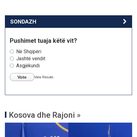
SONDAZH
Pushimet tuaja këtë vit?
Në Shqipëri
Jashtë vendit
Asgjëkundi
Vote
View Results
Kosova dhe Rajoni »