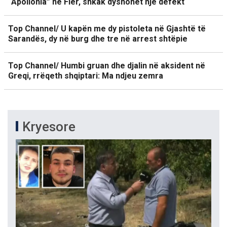
“Apollonia” në Fier, shkak dyshohet një defekt
Top Channel/ U kapën me dy pistoleta në Gjashtë të
Sarandës, dy në burg dhe tre në arrest shtëpie
Top Channel/ Humbi gruan dhe djalin në aksident në
Greqi, rrëqeth shqiptari: Ma ndjeu zemra
Kryesore