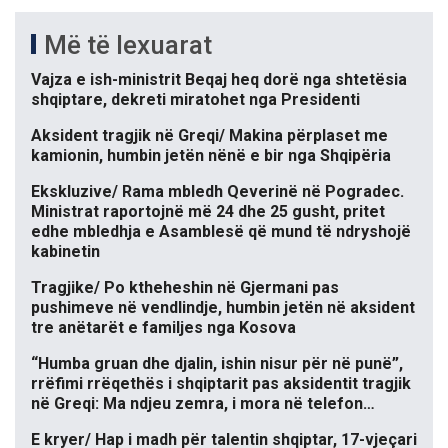
Më të lexuarat
Vajza e ish-ministrit Beqaj heq dorë nga shtetësia
shqiptare, dekreti miratohet nga Presidenti
Aksident tragjik në Greqi/ Makina përplaset me
kamionin, humbin jetën nënë e bir nga Shqipëria
Ekskluzive/ Rama mbledh Qeverinë në Pogradec.
Ministrat raportojnë më 24 dhe 25 gusht, pritet
edhe mbledhja e Asamblesë që mund të ndryshojë
kabinetin
Tragjike/ Po ktheheshin në Gjermani pas
pushimeve në vendlindje, humbin jetën në aksident
tre anëtarët e familjes nga Kosova
“Humba gruan dhe djalin, ishin nisur për në punë”,
rrëfimi rrëqethës i shqiptarit pas aksidentit tragjik
në Greqi: Ma ndjeu zemra, i mora në telefon…
E kryer/ Hap i madh për talentin shqiptar, 17-vjeçari