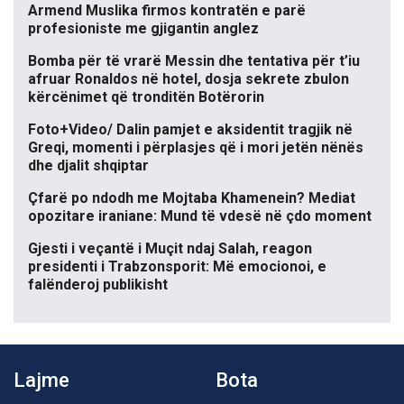
Armend Muslika firmos kontratën e parë
profesioniste me gjigantin anglez
Bomba për të vrarë Messin dhe tentativa për t’iu
afruar Ronaldos në hotel, dosja sekrete zbulon
kërcënimet që tronditën Botërorin
Foto+Video/ Dalin pamjet e aksidentit tragjik në
Greqi, momenti i përplasjes që i mori jetën nënës
dhe djalit shqiptar
Çfarë po ndodh me Mojtaba Khamenein? Mediat
opozitare iraniane: Mund të vdesë në çdo moment
Gjesti i veçantë i Muçit ndaj Salah, reagon
presidenti i Trabzonsporit: Më emocionoi, e
falënderoj publikisht
Lajme
Bota