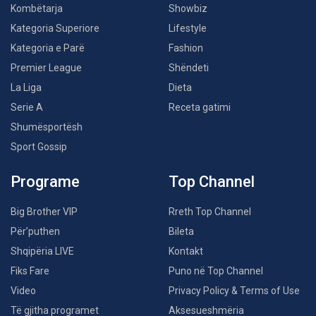
Kombëtarja
Showbiz
Kategoria Superiore
Lifestyle
Kategoria e Parë
Fashion
Premier League
Shëndeti
La Liga
Dieta
Serie A
Receta gatimi
Shumësportësh
Sport Gossip
Programe
Top Channel
Big Brother VIP
Rreth Top Channel
Për’puthen
Bileta
Shqipëria LIVE
Kontakt
Fiks Fare
Puno në Top Channel
Video
Privacy Policy & Terms of Use
Të gjitha programet
Aksesueshmëria