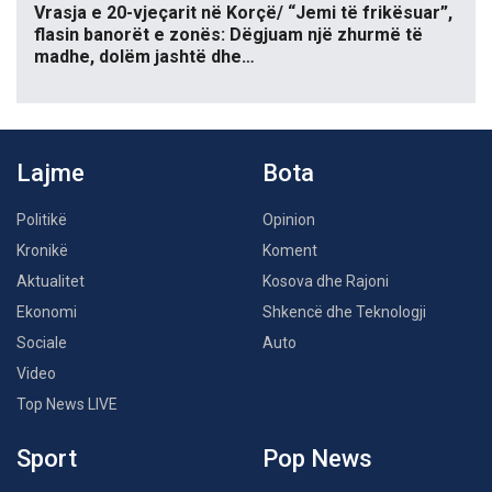
Vrasja e 20-vjeçarit në Korçë/ “Jemi të frikësuar”,
flasin banorët e zonës: Dëgjuam një zhurmë të
madhe, dolëm jashtë dhe…
Lajme
Bota
Politikë
Opinion
Kronikë
Koment
Aktualitet
Kosova dhe Rajoni
Ekonomi
Shkencë dhe Teknologji
Sociale
Auto
Video
Top News LIVE
Sport
Pop News