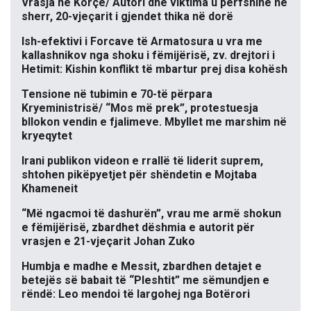
Vrasja në Korçë/ Autori dhe viktima u përfshinë në
sherr, 20-vjeçarit i gjendet thika në dorë
Ish-efektivi i Forcave të Armatosura u vra me
kallashnikov nga shoku i fëmijërisë, zv. drejtori i
Hetimit: Kishin konflikt të mbartur prej disa kohësh
Tensione në tubimin e 70-të përpara
Kryeministrisë/ “Mos më prek”, protestuesja
bllokon vendin e fjalimeve. Mbyllet me marshim në
kryeqytet
Irani publikon videon e rrallë të liderit suprem,
shtohen pikëpyetjet për shëndetin e Mojtaba
Khameneit
“Më ngacmoi të dashurën”, vrau me armë shokun
e fëmijërisë, zbardhet dëshmia e autorit për
vrasjen e 21-vjeçarit Johan Zuko
Humbja e madhe e Messit, zbardhen detajet e
betejës së babait të “Pleshtit” me sëmundjen e
rëndë: Leo mendoi të largohej nga Botërori