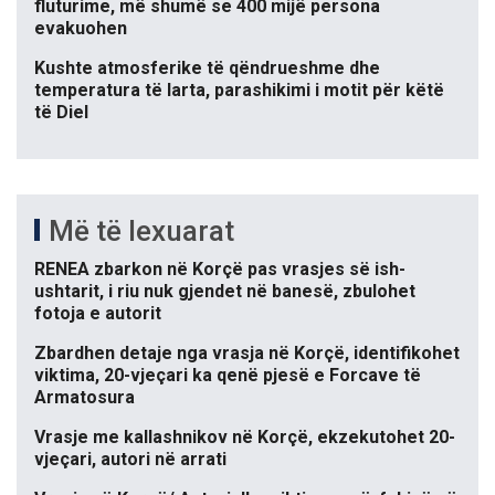
fluturime, më shumë se 400 mijë persona
evakuohen
Kushte atmosferike të qëndrueshme dhe
temperatura të larta, parashikimi i motit për këtë
të Diel
Më të lexuarat
RENEA zbarkon në Korçë pas vrasjes së ish-
ushtarit, i riu nuk gjendet në banesë, zbulohet
fotoja e autorit
Zbardhen detaje nga vrasja në Korçë, identifikohet
viktima, 20-vjeçari ka qenë pjesë e Forcave të
Armatosura
Vrasje me kallashnikov në Korçë, ekzekutohet 20-
vjeçari, autori në arrati