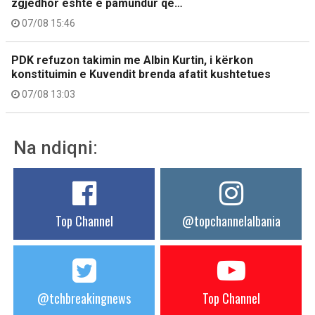
zgjedhor është e pamundur që…
07/08 15:46
PDK refuzon takimin me Albin Kurtin, i kërkon
konstituimin e Kuvendit brenda afatit kushtetues
07/08 13:03
Na ndiqni:
Top Channel
@topchannelalbania
@tchbreakingnews
Top Channel