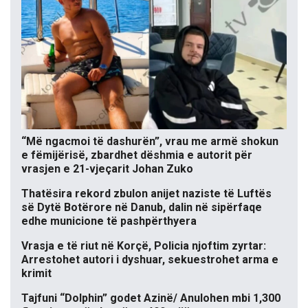
“Më ngacmoi të dashurën”, vrau me armë shokun
e fëmijërisë, zbardhet dëshmia e autorit për
vrasjen e 21-vjeçarit Johan Zuko
Thatësira rekord zbulon anijet naziste të Luftës
së Dytë Botërore në Danub, dalin në sipërfaqe
edhe municione të pashpërthyera
Vrasja e të riut në Korçë, Policia njoftim zyrtar:
Arrestohet autori i dyshuar, sekuestrohet arma e
krimit
Tajfuni “Dolphin” godet Azinë/ Anulohen mbi 1,300