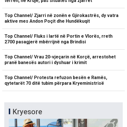
terren, në Krujë, pas situatës nga zjarret
Top Channel/ Zjarri në zonën e Gjirokastrës, dy vatra
aktive mes Andon Poçit dhe Hundëkuqit
Top Channel/ Fluks i lartë në Portin e Vlorës, rreth
2700 pasagjerë mbërrijnë nga Brindisi
Top Channel/ Vrau 20-vjeçarin në Korçë, arrestohet
pranë banesës autori i dyshuar i krimit
Top Channel/ Protesta refuzon besën e Ramës,
qytetarët 70 ditë tubim përpara Kryeministrisë
Kryesore