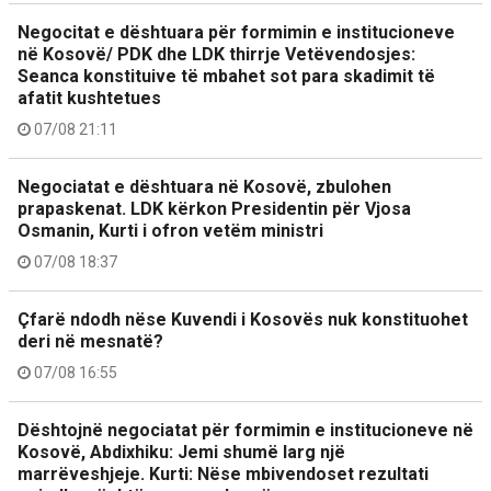
Negocitat e dështuara për formimin e institucioneve
në Kosovë/ PDK dhe LDK thirrje Vetëvendosjes:
Seanca konstituive të mbahet sot para skadimit të
afatit kushtetues
07/08 21:11
Negociatat e dështuara në Kosovë, zbulohen
prapaskenat. LDK kërkon Presidentin për Vjosa
Osmanin, Kurti i ofron vetëm ministri
07/08 18:37
Çfarë ndodh nëse Kuvendi i Kosovës nuk konstituohet
deri në mesnatë?
07/08 16:55
Dështojnë negociatat për formimin e institucioneve në
Kosovë, Abdixhiku: Jemi shumë larg një
marrëveshjeje. Kurti: Nëse mbivendoset rezultati