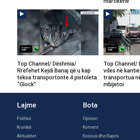
marokenë
Top Channel/ Dëshmia/
Top Channel/ 
Rrëfehet Kejdi Banaj që u kap
vdes në kantie
teksa transportonte 4 pistoleta
transportua në
“Glock”
mbijetoi
Lajme
Bota
Politikë
Opinion
Kronikë
Koment
Aktualitet
Kosova dhe Rajoni