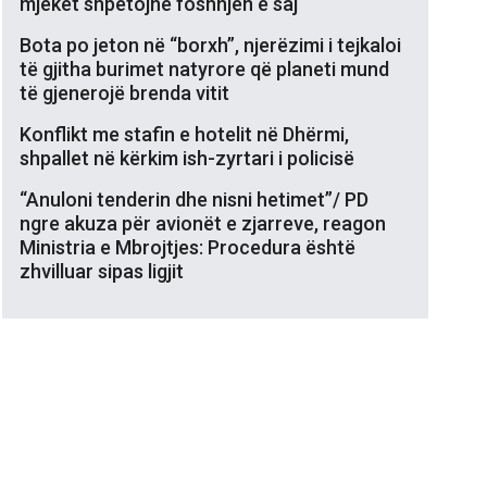
mjekët shpëtojnë foshnjën e saj
Bota po jeton në “borxh”, njerëzimi i tejkaloi
të gjitha burimet natyrore që planeti mund
të gjenerojë brenda vitit
Konflikt me stafin e hotelit në Dhërmi,
shpallet në kërkim ish-zyrtari i policisë
“Anuloni tenderin dhe nisni hetimet”/ PD
ngre akuza për avionët e zjarreve, reagon
Ministria e Mbrojtjes: Procedura është
zhvilluar sipas ligjit