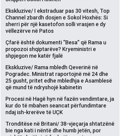
Ekskluzive/ I ekstraduar pas 30 vitesh, Top
Channel zbardh dosjen e Sokol Hoxhës: Si
sherri për një kasetofon solli vrasjen e dy
vëllezërve në Patos
Çfarë është dokumenti “Besa” që Rama u
propozoi shqiptarëve? Kryeministri e
shpjegon me katër fjalë
Ekskluzive/ Rama mbledh Qeverinë në
Pogradec. Ministrat raportojnë më 24 dhe
25 gusht, pritet edhe mbledhja e Asamblesë
që mund të ndryshojë kabinetin
Procesi në Hagë hyn në fazën vendimtare, ja
kur do të mbahen seancat përfundimtare
ndaj ish-krerëve të UÇK
Tronditëse në Britani/ 38-vjeçarja shtatzënë
bie nga kati i nëntë dhe humb jetën, por