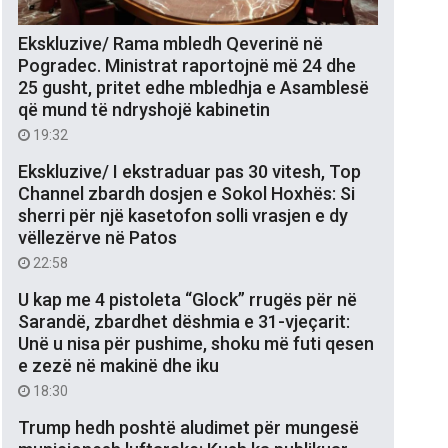
Ekskluzive/ Rama mbledh Qeverinë në
Pogradec. Ministrat raportojnë më 24 dhe
25 gusht, pritet edhe mbledhja e Asamblesë
që mund të ndryshojë kabinetin
19:32
Ekskluzive/ I ekstraduar pas 30 vitesh, Top
Channel zbardh dosjen e Sokol Hoxhës: Si
sherri për një kasetofon solli vrasjen e dy
vëllezërve në Patos
22:58
U kap me 4 pistoleta “Glock” rrugës për në
Sarandë, zbardhet dëshmia e 31-vjeçarit:
Unë u nisa për pushime, shoku më futi qesen
e zezë në makinë dhe iku
18:30
Trump hedh poshtë aludimet për mungesë