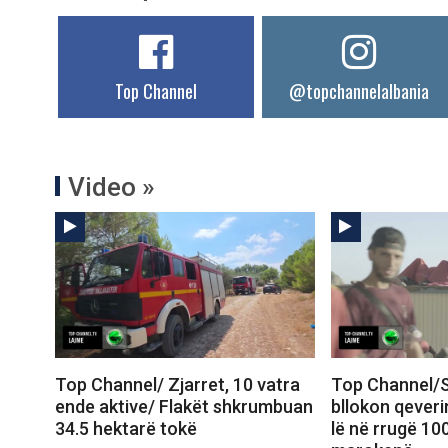
Top Channel
@topchannelalbania
Video »
Top Channel/ Zjarret, 10 vatra
Top Channel/S
ende aktive/ Flakët shkrumbuan
bllokon qeveri
34.5 hektarë tokë
lë në rrugë 10