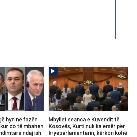
gë hyn në fazën
Mbyllet seanca e Kuvendit të
 kur do të mbahen
Kosovës, Kurti nuk ka emër për
dimtare ndaj ish-
kryeparlamentarin, kërkon kohë