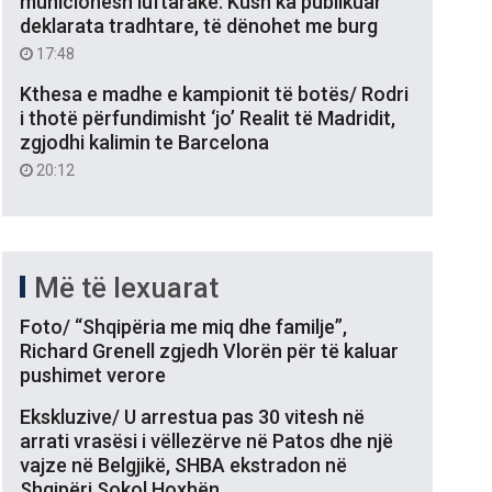
municionesh luftarake: Kush ka publikuar
deklarata tradhtare, të dënohet me burg
17:48
Kthesa e madhe e kampionit të botës/ Rodri
i thotë përfundimisht ‘jo’ Realit të Madridit,
zgjodhi kalimin te Barcelona
20:12
Më të lexuarat
Foto/ “Shqipëria me miq dhe familje”,
Richard Grenell zgjedh Vlorën për të kaluar
pushimet verore
Ekskluzive/ U arrestua pas 30 vitesh në
arrati vrasësi i vëllezërve në Patos dhe një
vajze në Belgjikë, SHBA ekstradon në
Shqipëri Sokol Hoxhën