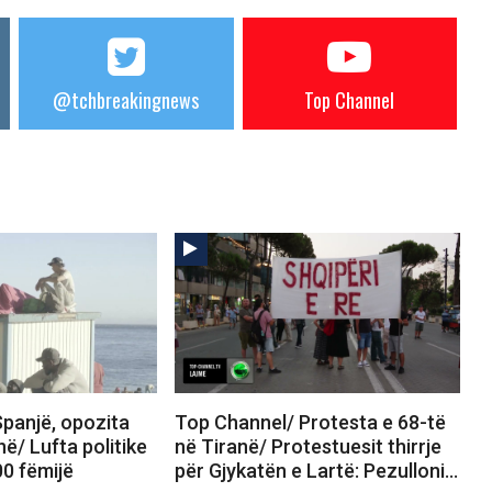
@tchbreakingnews
Top Channel
panjë, opozita
Top Channel/ Protesta e 68-të
në/ Lufta politike
në Tiranë/ Protestuesit thirrje
00 fëmijë
për Gjykatën e Lartë: Pezulloni…