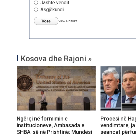
Jashtë vendit
Asgjëkundi
Vote
View Results
Kosova dhe Rajoni »
Ngërçi në formimin e
Procesi në Ha
institucioneve, Ambasada e
vendimtare, ja
SHBA-së në Prishtinë: Mundësi
seancat përfun