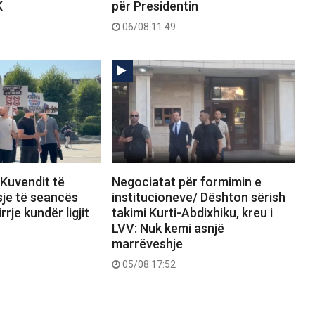
K
për Presidentin
06/08 11:49
 Kuvendit të
Negociatat për formimin e
sje të seancës
institucioneve/ Dështon sërish
rrje kundër ligjit
takimi Kurti-Abdixhiku, kreu i
LVV: Nuk kemi asnjë
marrëveshje
05/08 17:52