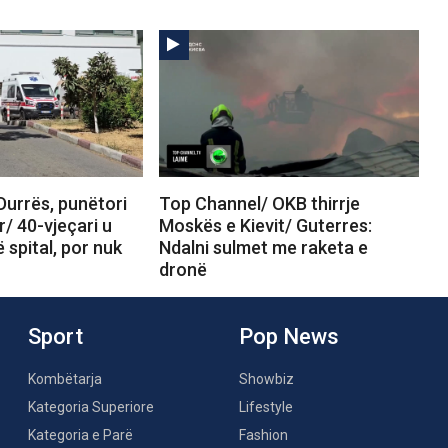
Durrës, punëtori
Top Channel/ OKB thirrje
r/ 40-vjeçari u
Moskës e Kievit/ Guterres:
 spital, por nuk
Ndalni sulmet me raketa e
dronë
Sport
Pop News
Kombëtarja
Showbiz
Kategoria Superiore
Lifestyle
Kategoria e Parë
Fashion