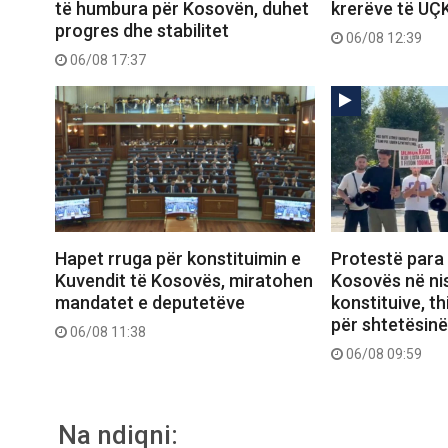
të humbura për Kosovën, duhet
krerëve të UÇ
progres dhe stabilitet
06/08 12:39
06/08 17:37
Hapet rruga për konstituimin e
Protestë para
Kuvendit të Kosovës, miratohen
Kosovës në ni
mandatet e deputetëve
konstituive, thi
për shtetësinë
06/08 11:38
06/08 09:59
Na ndiqni: