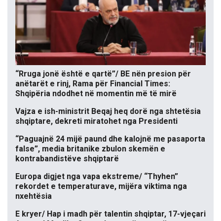
“Rruga jonë është e qartë”/ BE nën presion për
anëtarët e rinj, Rama për Financial Times:
Shqipëria ndodhet në momentin më të mirë
Vajza e ish-ministrit Beqaj heq dorë nga shtetësia
shqiptare, dekreti miratohet nga Presidenti
“Paguajnë 24 mijë paund dhe kalojnë me pasaporta
false”, media britanike zbulon skemën e
kontrabandistëve shqiptarë
Europa digjet nga vapa ekstreme/ “Thyhen”
rekordet e temperaturave, mijëra viktima nga
nxehtësia
E kryer/ Hap i madh për talentin shqiptar, 17-vjeçari