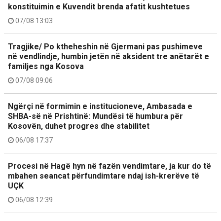
konstituimin e Kuvendit brenda afatit kushtetues
07/08 13:03
Tragjike/ Po ktheheshin në Gjermani pas pushimeve
në vendlindje, humbin jetën në aksident tre anëtarët e
familjes nga Kosova
07/08 09:06
Ngërçi në formimin e institucioneve, Ambasada e
SHBA-së në Prishtinë: Mundësi të humbura për
Kosovën, duhet progres dhe stabilitet
06/08 17:37
Procesi në Hagë hyn në fazën vendimtare, ja kur do të
mbahen seancat përfundimtare ndaj ish-krerëve të
UÇK
06/08 12:39