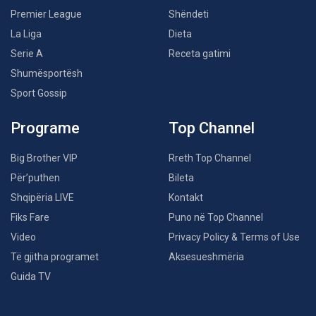
Premier League
Shëndeti
La Liga
Dieta
Serie A
Receta gatimi
Shumësportësh
Sport Gossip
Programe
Top Channel
Big Brother VIP
Rreth Top Channel
Për’puthen
Bileta
Shqipëria LIVE
Kontakt
Fiks Fare
Puno në Top Channel
Video
Privacy Policy & Terms of Use
Të gjitha programet
Aksesueshmëria
Guida TV