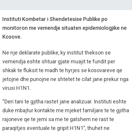
Instituti Kombetar i Shendetesise Publike po
monitoron me vemendje situaten epidemiologjike ne
Kosove.
Ne nje deklarate publike, ky institut thekson se
vemendja eshte shtuar gjate muajit te fundit per
shkak te fluksit te madh te hyrjes se kosovareve qe
jetojne dhe punojne ne shtetet te cilat jane prekur nga
virusi H1N1.
“Deri tani te gjitha rastet jane analizuar. Instituti eshte
duke mbajtur kontakte me mjeket familjare te te gjitha
rajoneve qe te jemi sa me te gatshem ne rast te
paraqitjes eventuale te gripit H1N1”, thuhet ne