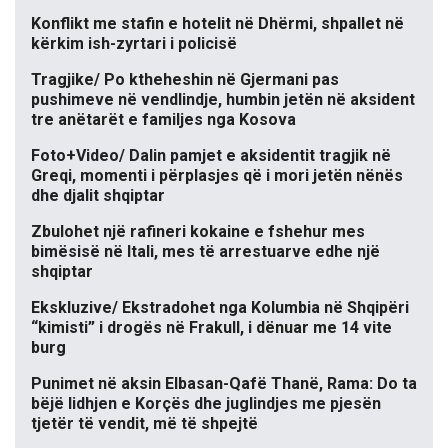
Konflikt me stafin e hotelit në Dhërmi, shpallet në
kërkim ish-zyrtari i policisë
Tragjike/ Po ktheheshin në Gjermani pas
pushimeve në vendlindje, humbin jetën në aksident
tre anëtarët e familjes nga Kosova
Foto+Video/ Dalin pamjet e aksidentit tragjik në
Greqi, momenti i përplasjes që i mori jetën nënës
dhe djalit shqiptar
Zbulohet një rafineri kokaine e fshehur mes
bimësisë në Itali, mes të arrestuarve edhe një
shqiptar
Ekskluzive/ Ekstradohet nga Kolumbia në Shqipëri
“kimisti” i drogës në Frakull, i dënuar me 14 vite
burg
Punimet në aksin Elbasan-Qafë Thanë, Rama: Do ta
bëjë lidhjen e Korçës dhe juglindjes me pjesën
tjetër të vendit, më të shpejtë