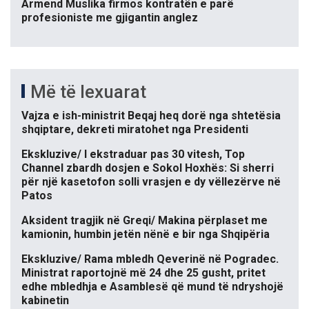
Armend Muslika firmos kontratën e parë
profesioniste me gjigantin anglez
Më të lexuarat
Vajza e ish-ministrit Beqaj heq dorë nga shtetësia
shqiptare, dekreti miratohet nga Presidenti
Ekskluzive/ I ekstraduar pas 30 vitesh, Top
Channel zbardh dosjen e Sokol Hoxhës: Si sherri
për një kasetofon solli vrasjen e dy vëllezërve në
Patos
Aksident tragjik në Greqi/ Makina përplaset me
kamionin, humbin jetën nënë e bir nga Shqipëria
Ekskluzive/ Rama mbledh Qeverinë në Pogradec.
Ministrat raportojnë më 24 dhe 25 gusht, pritet
edhe mbledhja e Asamblesë që mund të ndryshojë
kabinetin