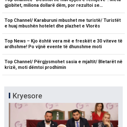
gjobitet, miliona dollarë dëm, por rezultoi se…
Top Channel/ Karaburuni mbushet me turistë/ Turistët
e huaj mbushën hotelet dhe plazhet e Vlorës
Top News – Kjo është vera më e freskët e 30 viteve të
ardhshme! Po vijnë evente të dhunshme moti
Top Channel/ Përgjysmohet sasia e mjaltit/ Bletarët në
krizë, moti dëmtoi prodhimin
Kryesore