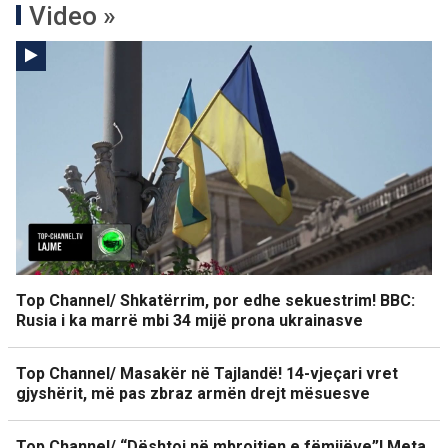
Video »
Top Channel/ Shkatërrim, por edhe sekuestrim! BBC:
Rusia i ka marrë mbi 34 mijë prona ukrainasve
Top Channel/ Masakër në Tajlandë! 14-vjeçari vret
gjyshërit, më pas zbraz armën drejt mësuesve
Top Channel/ “Dështoi në mbrojtjen e fëmijëve”! Meta