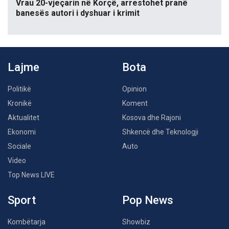
Vrau 20-vjeçarin në Korçë, arrestohet pranë
banesës autori i dyshuar i krimit
Lajme
Bota
Politikë
Opinion
Kronikë
Koment
Aktualitet
Kosova dhe Rajoni
Ekonomi
Shkencë dhe Teknologji
Sociale
Auto
Video
Top News LIVE
Sport
Pop News
Kombëtarja
Showbiz