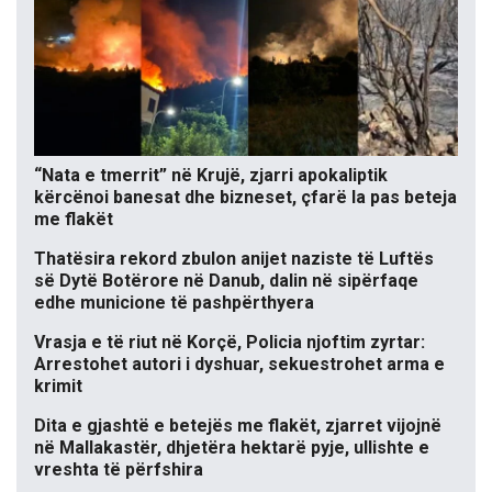
“Nata e tmerrit” në Krujë, zjarri apokaliptik
kërcënoi banesat dhe bizneset, çfarë la pas beteja
me flakët
Thatësira rekord zbulon anijet naziste të Luftës
së Dytë Botërore në Danub, dalin në sipërfaqe
edhe municione të pashpërthyera
Vrasja e të riut në Korçë, Policia njoftim zyrtar:
Arrestohet autori i dyshuar, sekuestrohet arma e
krimit
Dita e gjashtë e betejës me flakët, zjarret vijojnë
në Mallakastër, dhjetëra hektarë pyje, ullishte e
vreshta të përfshira