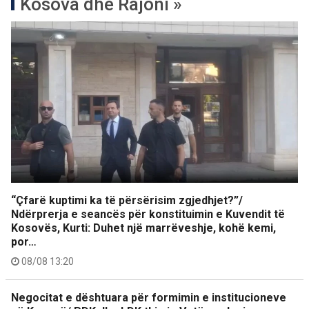
Kosova dhe Rajoni »
“Çfarë kuptimi ka të përsërisim zgjedhjet?”/
Ndërprerja e seancës për konstituimin e Kuvendit të
Kosovës, Kurti: Duhet një marrëveshje, kohë kemi,
por…
08/08 13:20
Negocitat e dështuara për formimin e institucioneve