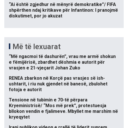
“Ai është zgjedhur në mënyrë demokratike”/ FIFA
shpërthen ndaj kritikave për Infantinon: I pranojmë
diskutimet, por jo akuzat
Më të lexuarat
“Më ngacmoi të dashurën”, vrau me armë shokun
e fëmijërisë, zbardhet dëshmia e autorit për
vrasjen e 21-vjeçarit Johan Zuko
RENEA zbarkon në Korçë pas vrasjes së ish-
ushtarit, i riu nuk gjendet në banesë, zbulohet
fotoja e autorit
Tensione në tubimin e 70-të përpara
Kryeministrisë/ “Mos më prek”, protestuesja
bllokon vendin e fjalimeve. Mbyllet me marshim në
kryeqytet
Irani publikon videon e rrallë të liderit suprem,