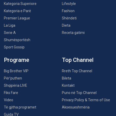
Kategoria Superiore
Lifestyle
Kategoria e Parë
Fashion
Premier League
Shëndeti
La Liga
Dieta
Serie A
Receta gatimi
Shumësportësh
Sport Gossip
Programe
Top Channel
Big Brother VIP
Rreth Top Channel
Për’puthen
Bileta
Shqipëria LIVE
Kontakt
Fiks Fare
Puno në Top Channel
Video
Privacy Policy & Terms of Use
Të gjitha programet
Aksesueshmëria
Guida TV