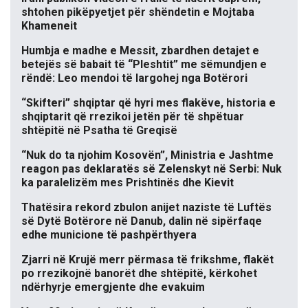
shtohen pikëpyetjet për shëndetin e Mojtaba
Khameneit
Humbja e madhe e Messit, zbardhen detajet e
betejës së babait të “Pleshtit” me sëmundjen e
rëndë: Leo mendoi të largohej nga Botërori
“Skifteri” shqiptar që hyri mes flakëve, historia e
shqiptarit që rrezikoi jetën për të shpëtuar
shtëpitë në Psatha të Greqisë
“Nuk do ta njohim Kosovën”, Ministria e Jashtme
reagon pas deklaratës së Zelenskyt në Serbi: Nuk
ka paralelizëm mes Prishtinës dhe Kievit
Thatësira rekord zbulon anijet naziste të Luftës
së Dytë Botërore në Danub, dalin në sipërfaqe
edhe municione të pashpërthyera
Zjarri në Krujë merr përmasa të frikshme, flakët
po rrezikojnë banorët dhe shtëpitë, kërkohet
ndërhyrje emergjente dhe evakuim