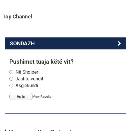
Top Channel
SONDAZH
Pushimet tuaja këtë vit?
Në Shqipëri
Jashtë vendit
Asgjëkundi
Vote
View Results