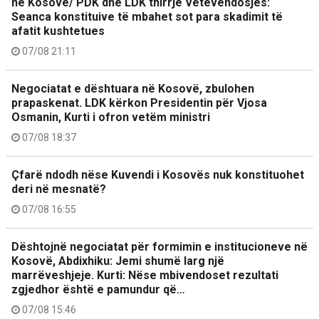
në Kosovë/ PDK dhe LDK thirrje Vetëvendosjes:
Seanca konstituive të mbahet sot para skadimit të
afatit kushtetues
07/08 21:11
Negociatat e dështuara në Kosovë, zbulohen
prapaskenat. LDK kërkon Presidentin për Vjosa
Osmanin, Kurti i ofron vetëm ministri
07/08 18:37
Çfarë ndodh nëse Kuvendi i Kosovës nuk konstituohet
deri në mesnatë?
07/08 16:55
Dështojnë negociatat për formimin e institucioneve në
Kosovë, Abdixhiku: Jemi shumë larg një
marrëveshjeje. Kurti: Nëse mbivendoset rezultati
zgjedhor është e pamundur që…
07/08 15:46