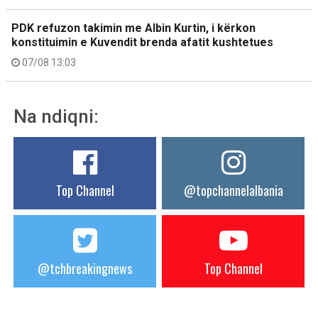
PDK refuzon takimin me Albin Kurtin, i kërkon
konstituimin e Kuvendit brenda afatit kushtetues
07/08 13:03
Na ndiqni:
Top Channel
@topchannelalbania
@tchbreakingnews
Top Channel