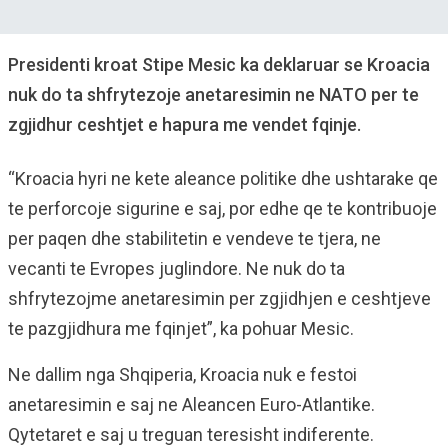
Presidenti kroat Stipe Mesic ka deklaruar se Kroacia
nuk do ta shfrytezoje anetaresimin ne NATO per te
zgjidhur ceshtjet e hapura me vendet fqinje.
“Kroacia hyri ne kete aleance politike dhe ushtarake qe
te perforcoje sigurine e saj, por edhe qe te kontribuoje
per paqen dhe stabilitetin e vendeve te tjera, ne
vecanti te Evropes juglindore. Ne nuk do ta
shfrytezojme anetaresimin per zgjidhjen e ceshtjeve
te pazgjidhura me fqinjet”, ka pohuar Mesic.
Ne dallim nga Shqiperia, Kroacia nuk e festoi
anetaresimin e saj ne Aleancen Euro-Atlantike.
Qytetaret e saj u treguan teresisht indiferente.