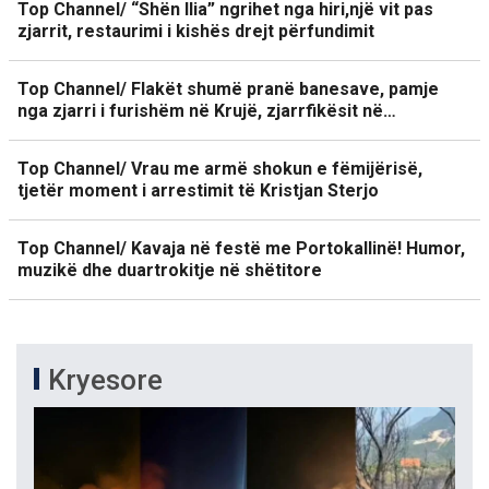
Top Channel/ “Shën Ilia” ngrihet nga hiri,një vit pas
zjarrit, restaurimi i kishës drejt përfundimit
Top Channel/ Flakët shumë pranë banesave, pamje
nga zjarri i furishëm në Krujë, zjarrfikësit në…
Top Channel/ Vrau me armë shokun e fëmijërisë,
tjetër moment i arrestimit të Kristjan Sterjo
Top Channel/ Kavaja në festë me Portokallinë! Humor,
muzikë dhe duartrokitje në shëtitore
Kryesore