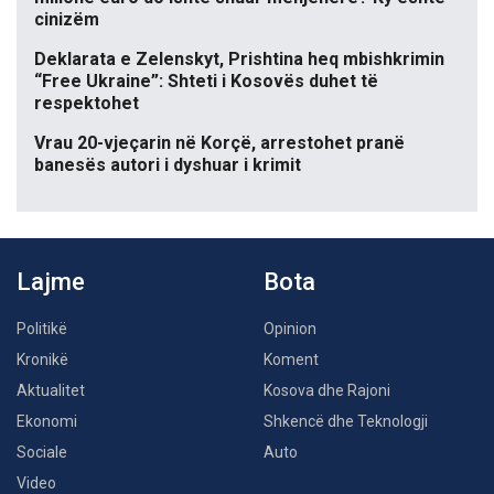
cinizëm
Deklarata e Zelenskyt, Prishtina heq mbishkrimin
“Free Ukraine”: Shteti i Kosovës duhet të
respektohet
Vrau 20-vjeçarin në Korçë, arrestohet pranë
banesës autori i dyshuar i krimit
Lajme
Bota
Politikë
Opinion
Kronikë
Koment
Aktualitet
Kosova dhe Rajoni
Ekonomi
Shkencë dhe Teknologji
Sociale
Auto
Video