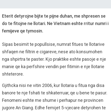
Eterit detyrojne bijte te pijne duhan, me shpresen se
do te fitojne ne llotari. Ne Vietnam eshte rritur numri i
femijeve qe tymosin.
Sipas besimit te popullsise, numrat fitues te llotarive
shfaqen ne filtrin e cigareve, nese ato konsumohen
nga shpirtra te paster. Kjo praktike eshte pasoje e nje
manie qe ka perfshire vendin per fitimin e nje llotarie
shteterore.
Gjithcka nisi ne vitin 2006, kur llotaria u fitua nga disa
banore te nje fshati te shkaterruar, qe u bene te pasur.
Fenomeni eshte me shume i perhapur ne provincen
jugore An Giang. Edhe femijet 5-vjecare detyrohen te