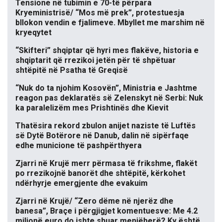
Tensione në tubimin e 70-të përpara
Kryeministrisë/ “Mos më prek”, protestuesja
bllokon vendin e fjalimeve. Mbyllet me marshim në
kryeqytet
“Skifteri” shqiptar që hyri mes flakëve, historia e
shqiptarit që rrezikoi jetën për të shpëtuar
shtëpitë në Psatha të Greqisë
“Nuk do ta njohim Kosovën”, Ministria e Jashtme
reagon pas deklaratës së Zelenskyt në Serbi: Nuk
ka paralelizëm mes Prishtinës dhe Kievit
Thatësira rekord zbulon anijet naziste të Luftës
së Dytë Botërore në Danub, dalin në sipërfaqe
edhe municione të pashpërthyera
Zjarri në Krujë merr përmasa të frikshme, flakët
po rrezikojnë banorët dhe shtëpitë, kërkohet
ndërhyrje emergjente dhe evakuim
Zjarri në Krujë/ “Zero dëme në njerëz dhe
banesa”, Braçe i përgjigjet komentuesve: Me 4.2
milionë euro do ishte shuar menjëherë? Ky është