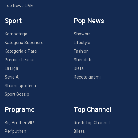
Top News LIVE
Sport
Pop News
Kombëtarja
Showbiz
Kategoria Superiore
Lifestyle
Kategoria e Parë
Fashion
Premier League
Shëndeti
La Liga
Dieta
Serie A
Receta gatimi
Shumësportësh
Sport Gossip
Programe
Top Channel
Big Brother VIP
Rreth Top Channel
Për’puthen
Bileta