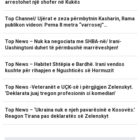
arrestohet një shofer në Kukës
Top Channel/ Ujërat e zeza përmbytnin Kasharin, Rama
publikon videon: Pema 8 metra “varrosej”…
Top News – Nuk ka negociata me SHBA-në/ Irani-
Uashingtoni duhet të përmbushë marrëveshjen!
Top News – Habitet Shtëpia e Bardhë. Irani vendos
kushte për rihapjen e Ngushticës së Hormuzit
Top News -Veteranët e UÇK-së i përgjigjen Zelenskyt.
‘Deklarata juaj tregon profesionin si komedian’
Top News – ‘Ukraina nuk e njeh pavarësinë e Kosovës.’
Reagon Tirana pas deklaratës së Zelenskyt