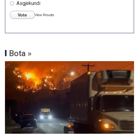
Asgjëkundi
Vote
View Results
Bota »