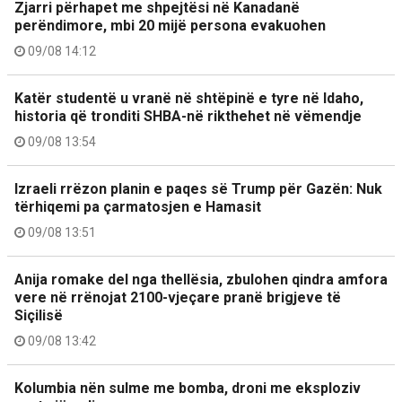
Zjarri përhapet me shpejtësi në Kanadanë
perëndimore, mbi 20 mijë persona evakuohen
09/08 14:12
Katër studentë u vranë në shtëpinë e tyre në Idaho,
historia që tronditi SHBA-në rikthehet në vëmendje
09/08 13:54
Izraeli rrëzon planin e paqes së Trump për Gazën: Nuk
tërhiqemi pa çarmatosjen e Hamasit
09/08 13:51
Anija romake del nga thellësia, zbulohen qindra amfora
vere në rrënojat 2100-vjeçare pranë brigjeve të
Siçilisë
09/08 13:42
Kolumbia nën sulme me bomba, droni me eksploziv