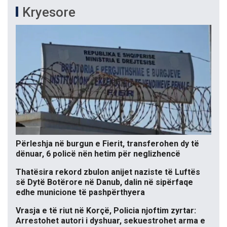
Kryesore
Përleshja në burgun e Fierit, transferohen dy të
dënuar, 6 policë nën hetim për neglizhencë
Thatësira rekord zbulon anijet naziste të Luftës
së Dytë Botërore në Danub, dalin në sipërfaqe
edhe municione të pashpërthyera
Vrasja e të riut në Korçë, Policia njoftim zyrtar:
Arrestohet autori i dyshuar, sekuestrohet arma e