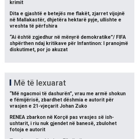
krimit
Dita e gjashtë e betejës me flakët, zjarret vijojnë
në Mallakastër, dhjetëra hektarë pyje, ullishte e
vreshta të përfshira
“Ai është zgjedhur në mënyrë demokratike”/ FIFA
shpërthen ndaj kritikave për Infantinon: I pranojmë
diskutimet, por jo akuzat
Më të lexuarat
“Më ngacmoi të dashurën”, vrau me armë shokun
e fëmijërisë, zbardhet dëshmia e autorit për
vrasjen e 21-vjeçarit Johan Zuko
RENEA zbarkon në Korçë pas vrasjes së ish-
ushtarit, i riu nuk gjendet në banesë, zbulohet
fotoja e autorit