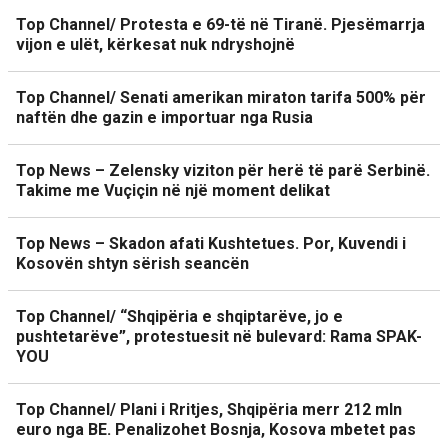
Top Channel/ Protesta e 69-të në Tiranë. Pjesëmarrja
vijon e ulët, kërkesat nuk ndryshojnë
Top Channel/ Senati amerikan miraton tarifa 500% për
naftën dhe gazin e importuar nga Rusia
Top News – Zelensky viziton për herë të parë Serbinë.
Takime me Vuçiçin në një moment delikat
Top News – Skadon afati Kushtetues. Por, Kuvendi i
Kosovën shtyn sërish seancën
Top Channel/ “Shqipëria e shqiptarëve, jo e
pushtetarëve”, protestuesit në bulevard: Rama SPAK-
YOU
Top Channel/ Plani i Rritjes, Shqipëria merr 212 mln
euro nga BE. Penalizohet Bosnja, Kosova mbetet pas