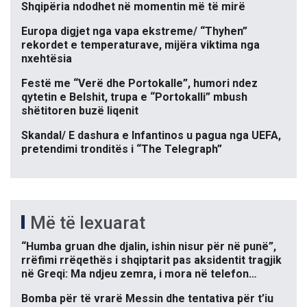
Shqipëria ndodhet në momentin më të mirë
Europa digjet nga vapa ekstreme/ “Thyhen”
rekordet e temperaturave, mijëra viktima nga
nxehtësia
Festë me “Verë dhe Portokalle”, humori ndez
qytetin e Belshit, trupa e “Portokalli” mbush
shëtitoren buzë liqenit
Skandal/ E dashura e Infantinos u pagua nga UEFA,
pretendimi tronditës i “The Telegraph”
Më të lexuarat
“Humba gruan dhe djalin, ishin nisur për në punë”,
rrëfimi rrëqethës i shqiptarit pas aksidentit tragjik
në Greqi: Ma ndjeu zemra, i mora në telefon…
Bomba për të vrarë Messin dhe tentativa për t’iu