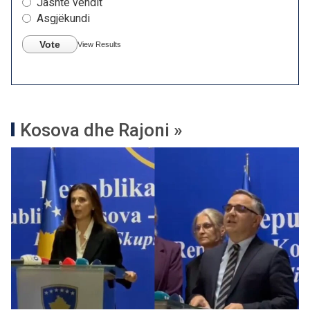
Jashtë vendit
Asgjëkundi
Vote
View Results
Kosova dhe Rajoni »