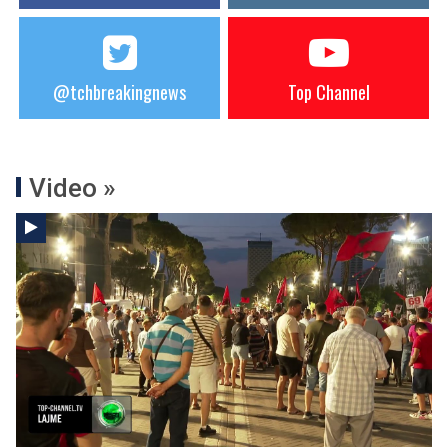
@tchbreakingnews
Top Channel
Video »