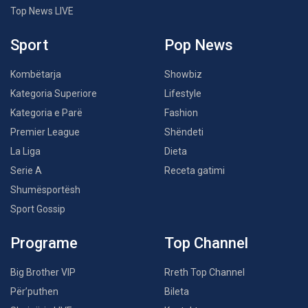
Top News LIVE
Sport
Pop News
Kombëtarja
Showbiz
Kategoria Superiore
Lifestyle
Kategoria e Parë
Fashion
Premier League
Shëndeti
La Liga
Dieta
Serie A
Receta gatimi
Shumësportësh
Sport Gossip
Programe
Top Channel
Big Brother VIP
Rreth Top Channel
Për’puthen
Bileta