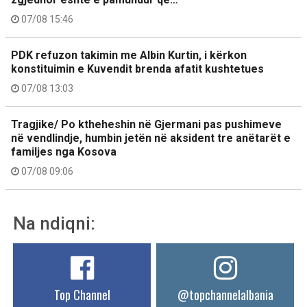
07/08 15:46
PDK refuzon takimin me Albin Kurtin, i kërkon
konstituimin e Kuvendit brenda afatit kushtetues
07/08 13:03
Tragjike/ Po ktheheshin në Gjermani pas pushimeve
në vendlindje, humbin jetën në aksident tre anëtarët e
familjes nga Kosova
07/08 09:06
Na ndiqni:
Top Channel
@topchannelalbania