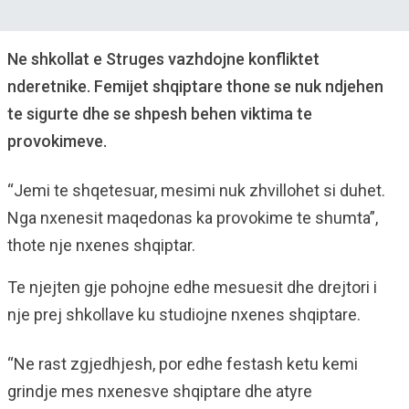
Ne shkollat e Struges vazhdojne konfliktet
nderetnike. Femijet shqiptare thone se nuk ndjehen
te sigurte dhe se shpesh behen viktima te
provokimeve.
“Jemi te shqetesuar, mesimi nuk zhvillohet si duhet.
Nga nxenesit maqedonas ka provokime te shumta”,
thote nje nxenes shqiptar.
Te njejten gje pohojne edhe mesuesit dhe drejtori i
nje prej shkollave ku studiojne nxenes shqiptare.
“Ne rast zgjedhjesh, por edhe festash ketu kemi
grindje mes nxenesve shqiptare dhe atyre