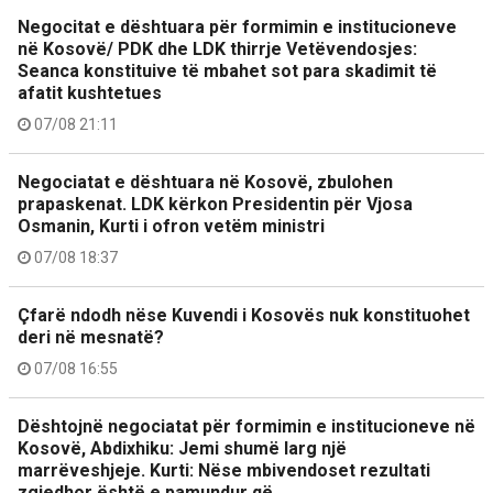
Negocitat e dështuara për formimin e institucioneve
në Kosovë/ PDK dhe LDK thirrje Vetëvendosjes:
Seanca konstituive të mbahet sot para skadimit të
afatit kushtetues
07/08 21:11
Negociatat e dështuara në Kosovë, zbulohen
prapaskenat. LDK kërkon Presidentin për Vjosa
Osmanin, Kurti i ofron vetëm ministri
07/08 18:37
Çfarë ndodh nëse Kuvendi i Kosovës nuk konstituohet
deri në mesnatë?
07/08 16:55
Dështojnë negociatat për formimin e institucioneve në
Kosovë, Abdixhiku: Jemi shumë larg një
marrëveshjeje. Kurti: Nëse mbivendoset rezultati
zgjedhor është e pamundur që…