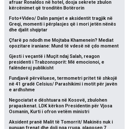
afruar Ronaldos në hotel, dosja sekrete zbulon
kërcënimet që tronditën Botërorin
Foto+Video/ Dalin pamjet e aksidentit tragjik në
Greqi, momenti i përplasjes që i mori jetën nënës
dhe djalit shqiptar
Çfarë po ndodh me Mojtaba Khamenein? Mediat
opozitare iraniane: Mund të vdesë në çdo moment
Gjesti i veçantë i Muçit ndaj Salah, reagon
presidenti i Trabzonsporit: Më emocionoi, e
falënderoj publikisht
Fundjavë përvëluese, termometri pritet të shkojë
në 41 gradë Celsius/ Parashikimi i motit për javën
e ardhshme
Negociatat e dështuara në Kosovë, zbulohen
prapaskenat. LDK kërkon Presidentin për Vjosa
Osmanin, Kurti i ofron vetëm ministri
Aksident pranë Malit të Tomorrit/ Makinës nuk i
punuan frenat dhe doli nga rruga, plagosen 7