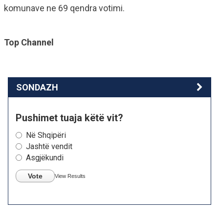
komunave ne 69 qendra votimi.
Top Channel
SONDAZH
Pushimet tuaja këtë vit?
Në Shqipëri
Jashtë vendit
Asgjëkundi
Vote
View Results