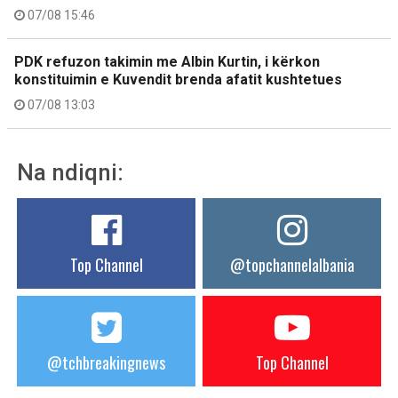
07/08 15:46
PDK refuzon takimin me Albin Kurtin, i kërkon
konstituimin e Kuvendit brenda afatit kushtetues
07/08 13:03
Na ndiqni:
Top Channel
@topchannelalbania
@tchbreakingnews
Top Channel