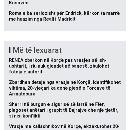
Kosovën
Roma e ka seriozisht për Endrick, kërkon ta marrë
me huazim nga Reali i Madridit
Më të lexuarat
RENEA zbarkon në Korçë pas vrasjes së ish-
ushtarit, i riu nuk gjendet në banesë, zbulohet
fotoja e autorit
Zbardhen detaje nga vrasja në Korçë, identifikohet
viktima, 20-vjeçari ka qenë pjesë e Forcave të
Armatosura
Sherri në burgun e sigurisë së lartë në Fier,
plagoset anëtari i grupit të Bajrajve dhe një tjetër,
si nisi konflikti
Vrasje me kallashnikov në Korçë, ekzekutohet 20-