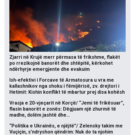
Zjarri në Krujë merr përmasa të frikshme, flakët
po rrezikojnë banorët dhe shtëpitë, kërkohet
ndërhyrje emergjente dhe evakuim
Ish-efektivi i Forcave të Armatosura u vra me
kallashnikov nga shoku i fëmijërisë, zv. drejtori i
Hetimit: Kishin konflikt të mbartur prej disa kohësh
Vrasja e 20-vjeçarit në Korçë/ “Jemi të frikësuar”,
flasin banorët e zonës: Dëgjuam një zhurmë të
madhe, dolëm jashtë dhe…
“Politika e Ukrainës, e njëjtë”/ Zelensky takim me
Vuçiçin, s’ndryshon qëndrim: Nuk do ta njohim