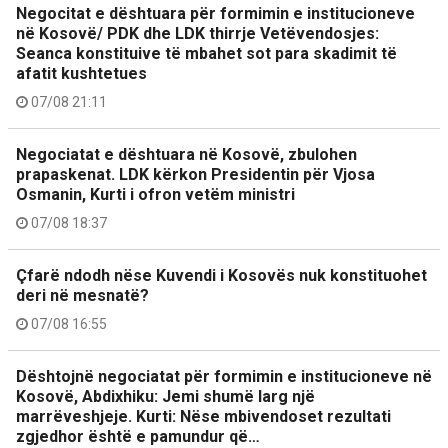
Negocitat e dështuara për formimin e institucioneve
në Kosovë/ PDK dhe LDK thirrje Vetëvendosjes:
Seanca konstituive të mbahet sot para skadimit të
afatit kushtetues
07/08 21:11
Negociatat e dështuara në Kosovë, zbulohen
prapaskenat. LDK kërkon Presidentin për Vjosa
Osmanin, Kurti i ofron vetëm ministri
07/08 18:37
Çfarë ndodh nëse Kuvendi i Kosovës nuk konstituohet
deri në mesnatë?
07/08 16:55
Dështojnë negociatat për formimin e institucioneve në
Kosovë, Abdixhiku: Jemi shumë larg një
marrëveshjeje. Kurti: Nëse mbivendoset rezultati
zgjedhor është e pamundur që…