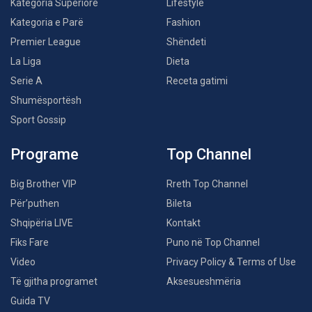
Kategoria Superiore
Lifestyle
Kategoria e Parë
Fashion
Premier League
Shëndeti
La Liga
Dieta
Serie A
Receta gatimi
Shumësportësh
Sport Gossip
Programe
Top Channel
Big Brother VIP
Rreth Top Channel
Për’puthen
Bileta
Shqipëria LIVE
Kontakt
Fiks Fare
Puno në Top Channel
Video
Privacy Policy & Terms of Use
Të gjitha programet
Aksesueshmëria
Guida TV