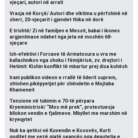
vjeçari, autori në arrati
Vrasja në Korçë/ Autori dhe viktima u përfshinë në
sherr, 20-vjeçarit i gjendet thika në dorë
E trishtë/ Zi në familjen e Messit, babai i ikones
argjentinase ndahet nga jeta në moshën 68-
vjeçare
Ish-efektivi i Forcave të Armatosura u vra me
kallashnikov nga shoku i fëmijërisë, zv. drejtori i
Hetimit: Kishin konflikt të mbartur prej disa kohësh
Irani publikon videon e rrallë të liderit suprem,
shtohen pikëpyetjet për shëndetin e Mojtaba
Khameneit
Tensione në tubimin e 70-të përpara
Kryeministrisë/ “Mos më prek”, protestuesja
bllokon vendin e fjalimeve. Mbyllet me marshim në
kryeqytet
Nuk ka qetësi në Kuvendin e Kosovës, Kurti
goditet me vezë gjatë seancës nga deputetja e