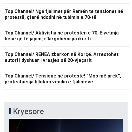
Top Channel/ Nga fjalimet për Ramën te tensionet në
protestë, çfarë ndodhi në tubimin e 70-të
Top Channel/ Aktivistja në protestën e 70: E vetmja
besë që të japim, s’largohemi pa ikur ti
Top Channel/ RENEA zbarkon në Korçë. Arrestohet
autori i dyshuar i vrasjes së 20-vjeçarit
Top Channel/ Tensione në protestë! “Mos më prek”,
protestuesja bllokon vendin e fjalimeve
Kryesore