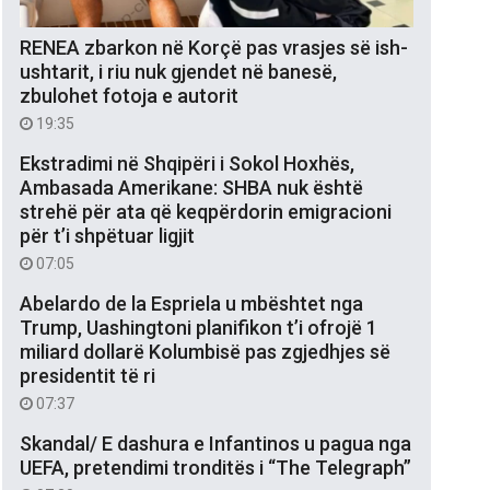
RENEA zbarkon në Korçë pas vrasjes së ish-
ushtarit, i riu nuk gjendet në banesë,
zbulohet fotoja e autorit
19:35
Ekstradimi në Shqipëri i Sokol Hoxhës,
Ambasada Amerikane: SHBA nuk është
strehë për ata që keqpërdorin emigracioni
për t’i shpëtuar ligjit
07:05
Abelardo de la Espriela u mbështet nga
Trump, Uashingtoni planifikon t’i ofrojë 1
miliard dollarë Kolumbisë pas zgjedhjes së
presidentit të ri
07:37
Skandal/ E dashura e Infantinos u pagua nga
UEFA, pretendimi tronditës i “The Telegraph”