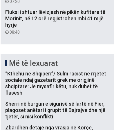
07:20
Fluksi i shtuar lëvizjesh në pikën kufitare të
Morinit, në 12 orë regjistrohen mbi 41 mijë
hyrje
08:40
Më të lexuarat
“Kthehu në Shqipëri”/ Sulm racist në rrjetet
sociale ndaj gazetarit grek me origjinë
shqiptare: Je mysafir këtu, nuk duhet të
flasësh
Sherri në burgun e sigurisë së lartë në Fier,
plagoset anëtari i grupit të Bajrajve dhe një
tjetër, si nisi konflikti
Zbardhen detaje nga vrasja në Korçë,