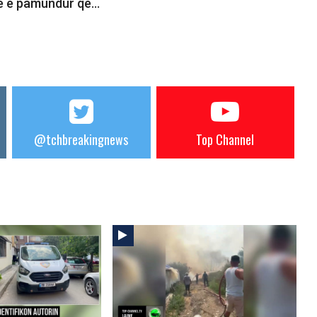
ë e pamundur që…
@tchbreakingnews
Top Channel