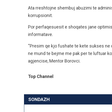
Ata rreshtojne shembuj abuzimi te administ
korrupsionit.
Por perfaqesuesit e shoqates jane optimi
informatave.
“Presim qe kjo fushate te kete sukses ne 
ne mund te bejme me pak per te luftuar ko
agjencise, Mentor Borovci.
Top Channel
SONDAZH