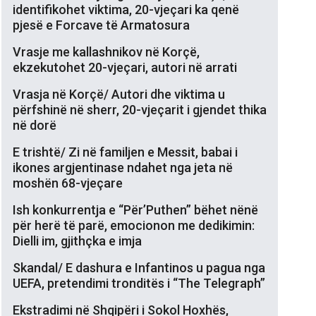
identifikohet viktima, 20-vjeçari ka qenë
pjesë e Forcave të Armatosura
Vrasje me kallashnikov në Korçë,
ekzekutohet 20-vjeçari, autori në arrati
Vrasja në Korçë/ Autori dhe viktima u
përfshinë në sherr, 20-vjeçarit i gjendet thika
në dorë
E trishtë/ Zi në familjen e Messit, babai i
ikones argjentinase ndahet nga jeta në
moshën 68-vjeçare
Ish konkurrentja e “Për’Puthen” bëhet nënë
për herë të parë, emocionon me dedikimin:
Dielli im, gjithçka e imja
Skandal/ E dashura e Infantinos u pagua nga
UEFA, pretendimi tronditës i “The Telegraph”
Ekstradimi në Shqipëri i Sokol Hoxhës,