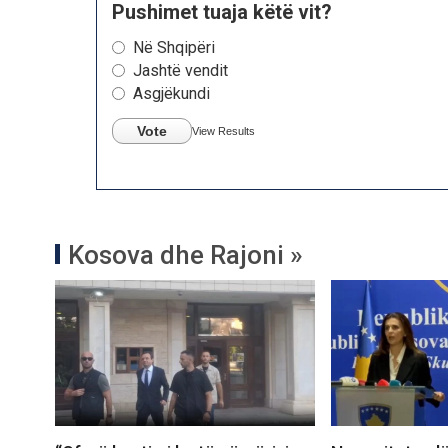
Pushimet tuaja këtë vit?
Në Shqipëri
Jashtë vendit
Asgjëkundi
Vote
View Results
Kosova dhe Rajoni »