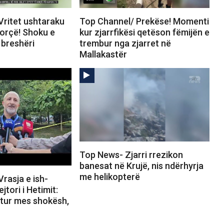
Vritet ushtaraku
Top Channel/ Prekëse! Momenti
Korçë! Shoku e
kur zjarrfikësi qetëson fëmijën e
breshëri
trembur nga zjarret në
Mallakastër
Top News- Zjarri rrezikon
banesat në Krujë, nis ndërhyrja
me helikopterë
rasja e ish-
ejtori i Hetimit:
rtur mes shokësh,