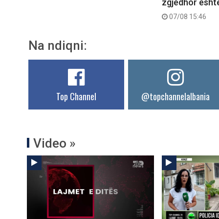
zgjedhor ësht
07/08 15:46
Na ndiqni:
Top Channel
@topchannelalbania
Video »