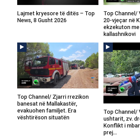
Lajmet kryesore të ditës – Top
Top Channel/ 
News, 8 Gusht 2026
20-vjeçar në 
ekzekuton me 
kallashnikovi
Top Channel/ Zjarri rrezikon
banesat në Mallakastër,
evakuohen familjet. Era
Top Channel/ V
vështirëson situatën
ushtarit, zv. dr
Konflikt i mba
prej…