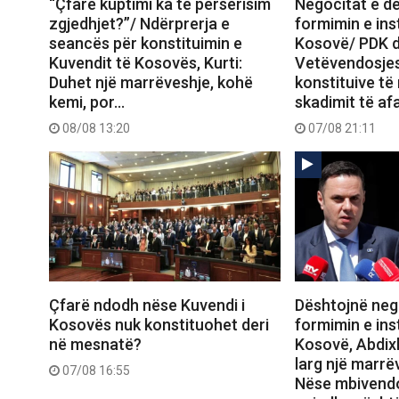
“Çfarë kuptimi ka të përsërisim
Negocitat e d
zgjedhjet?”/ Ndërprerja e
formimin e ins
seancës për konstituimin e
Kosovë/ PDK d
Kuvendit të Kosovës, Kurti:
Vetëvendosje
Duhet një marrëveshje, kohë
konstituive të
kemi, por…
skadimit të af
08/08 13:20
07/08 21:11
Çfarë ndodh nëse Kuvendi i
Dështojnë neg
Kosovës nuk konstituohet deri
formimin e ins
në mesnatë?
Kosovë, Abdix
larg një marrëv
07/08 16:55
Nëse mbivendo