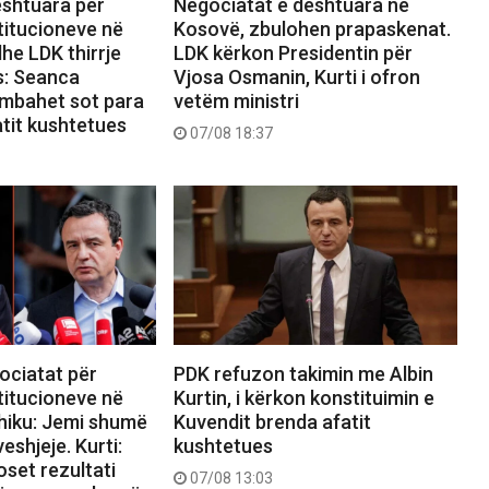
ështuara për
Negociatat e dështuara në
titucioneve në
Kosovë, zbulohen prapaskenat.
he LDK thirrje
LDK kërkon Presidentin për
s: Seanca
Vjosa Osmanin, Kurti i ofron
 mbahet sot para
vetëm ministri
atit kushtetues
07/08 18:37
ociatat për
PDK refuzon takimin me Albin
titucioneve në
Kurtin, i kërkon konstituimin e
hiku: Jemi shumë
Kuvendit brenda afatit
eshjeje. Kurti:
kushtetues
set rezultati
07/08 13:03