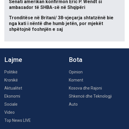
Senati amerikan konfirmon Eric P. Wendt si
ambasador të SHBA-së në Shqipëri
Tronditëse në Britani/ 38-vjeçarja shtatzënë bie
nga kati i nëntë dhe humb jetën, por mjekët
shpëtojnë foshnjën e saj
Lajme
Bota
Politikë
Opinion
Kronikë
Koment
Aktualitet
Kosova dhe Rajoni
Ekonomi
Shkencë dhe Teknologji
Sociale
Auto
Video
Top News LIVE