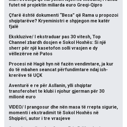
futet në projektin miliarda euro Greqi-Qipro
Çfarë është dokumenti “Besa” që Rama u propozoi
shqiptarëve? Kryeministri e shpjegon me katër
fjalë
Ekskluzive/ I ekstraduar pas 30 vitesh, Top
Channel zbardh dosjen e Sokol Hoxhës: Si një
sherr për një kasetofon solli vrasjen e dy
vëllezërve në Patos
Procesi në Hagë hyn në fazën vendimtare, ja kur
do të mbahen seancat përfundimtare ndaj ish-
krerëve të UÇK
Aventurë e re për Asllanin, ylli shqiptar
transferohet te klubi i njohur gjerman për 30
milionë euro
VIDEO/ I prangosur dhe nën masa të rrepta sigurie,
momenti i ekstradimit të Sokol Hoxhës në
Shqipëri, autor i tre vrasjeve