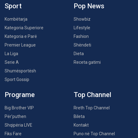
Sport
Pop News
Kombëtarja
Showbiz
Kategoria Superiore
Lifestyle
Kategoria e Parë
Fashion
Premier League
Shëndeti
La Liga
Dieta
Serie A
Receta gatimi
Shumësportësh
Sport Gossip
Programe
Top Channel
Big Brother VIP
Rreth Top Channel
Për’puthen
Bileta
Shqipëria LIVE
Kontakt
Fiks Fare
Puno në Top Channel