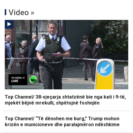
Video »
Top Channel/ 38-vjeçarja shtatzënë bie nga kati i 9-të,
mjekët bëjnë mrekulli, shpëtojnë foshnjën
Top Channel/ “Të dënohen me burg,” Trump mohon
krizën e municioneve dhe paralajmëron ndëshkime