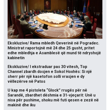
Ekskluzive/ Rama mbledh Qeverinë në Pogradec.
Ministrat raportojnë më 24 dhe 25 gusht, pritet
edhe mbledhja e Asamblesë që mund të ndryshojë
kabinetin
Ekskluzive/ I ekstraduar pas 30 vitesh, Top
Channel zbardh dosjen e Sokol Hoxhës: Si një
sherr për një kasetofon solli vrasjen e dy
vëllezërve në Patos
U kap me 4 pistoleta “Glock” rrugës për në
Sarandë, zbardhet dëshmia e 31-vjeçarit: Unë u
nisa për pushime, shoku më futi qesen e zezë në
makinë dhe iku