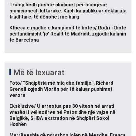
Trump hedh poshtë aludimet për mungesë
municionesh luftarake: Kush ka publikuar deklarata
tradhtare, të dënohet me burg
Kthesa e madhe e kampionit të botës/ Rodri i thotë
përfundimisht ‘jo’ Realit të Madridit, zgjodhi kalimin
te Barcelona
Më të lexuarat
Foto/ “Shqipëria me miq dhe familje”, Richard
Grenell zgjedh Vlorën për të kaluar pushimet
verore
Ekskluzive/ U arrestua pas 30 vitesh në arrati
vrasësi i vëllezërve në Patos dhe një vajze në
Belgjikë, SHBA ekstradon në Shqipëri Sokol
Hoxhën
Marrëveshja që ndryshon lojën në Mesdhe, Franca