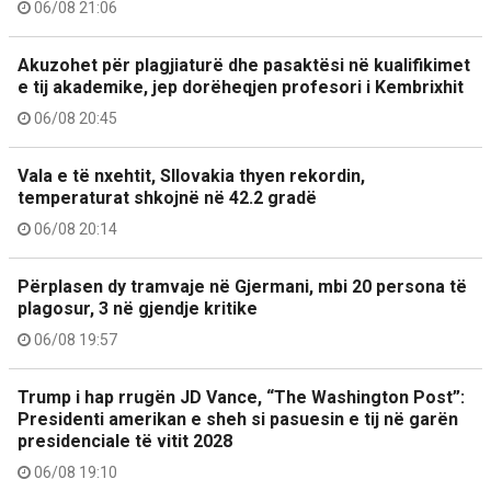
06/08 21:06
Akuzohet për plagjiaturë dhe pasaktësi në kualifikimet
e tij akademike, jep dorëheqjen profesori i Kembrixhit
06/08 20:45
Vala e të nxehtit, Sllovakia thyen rekordin,
temperaturat shkojnë në 42.2 gradë
06/08 20:14
Përplasen dy tramvaje në Gjermani, mbi 20 persona të
plagosur, 3 në gjendje kritike
06/08 19:57
Trump i hap rrugën JD Vance, “The Washington Post”:
Presidenti amerikan e sheh si pasuesin e tij në garën
presidenciale të vitit 2028
06/08 19:10