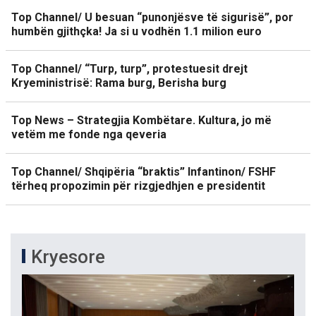
Top Channel/ U besuan “punonjësve të sigurisë”, por
humbën gjithçka! Ja si u vodhën 1.1 milion euro
Top Channel/ “Turp, turp”, protestuesit drejt
Kryeministrisë: Rama burg, Berisha burg
Top News – Strategjia Kombëtare. Kultura, jo më
vetëm me fonde nga qeveria
Top Channel/ Shqipëria “braktis” Infantinon/ FSHF
tërheq propozimin për rizgjedhjen e presidentit
Kryesore