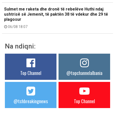
Sulmet me raketa dhe dronë të rebelëve Huthi ndaj
ushtrisë së Jemenit, të paktën 38 të vdekur dhe 29 të
plagosur
06/08 18:07
Na ndiqni:
Top Channel
@topchannelalbania
@tchbreakingnews
Top Channel