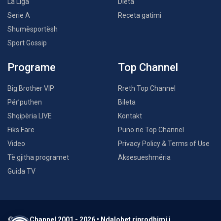
La Liga
Dieta
Serie A
Receta gatimi
Shumësportësh
Sport Gossip
Programe
Top Channel
Big Brother VIP
Rreth Top Channel
Për’puthen
Bileta
Shqipëria LIVE
Kontakt
Fiks Fare
Puno në Top Channel
Video
Privacy Policy & Terms of Use
Të gjitha programet
Aksesueshmëria
Guida TV
© Top Channel 2001 - 2026 • Ndalohet riprodhimi i