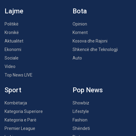
Lajme
Bota
Politikë
Opinion
Kronikë
Koment
Aktualitet
Kosova dhe Rajoni
Ekonomi
Shkencë dhe Teknologji
Sociale
Auto
Video
Top News LIVE
Sport
Pop News
Kombëtarja
Showbiz
Kategoria Superiore
Lifestyle
Kategoria e Parë
Fashion
Premier League
Shëndeti