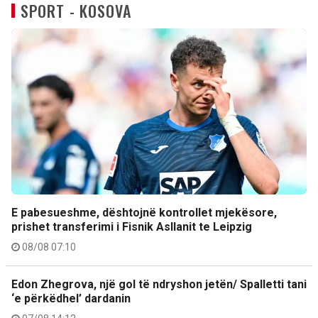
SPORT - KOSOVA
E pabesueshme, dështojnë kontrollet mjekësore,
prishet transferimi i Fisnik Asllanit te Leipzig
08/08 07:10
Edon Zhegrova, një gol të ndryshon jetën/ Spalletti tani
‘e përkëdhel’ dardanin