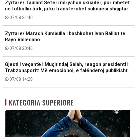
Zyrtare/ Taulant Seferi ndryshon skuadër, por mbetet
në futbollin turk, ja ku transferohet sulmuesi shqiptar
07/08 21:40
Zyrtare/ Marash Kumbulla i bashkohet Ivan Balliut te
Rayo Vallecano
07/08 20:46
Gjesti i veçantë i Muçit ndaj Salah, reagon presidenti i
Trabzonsporit: Më emocionoi, e falënderoj publikisht
07/08 14:28
KATEGORIA SUPERIORE