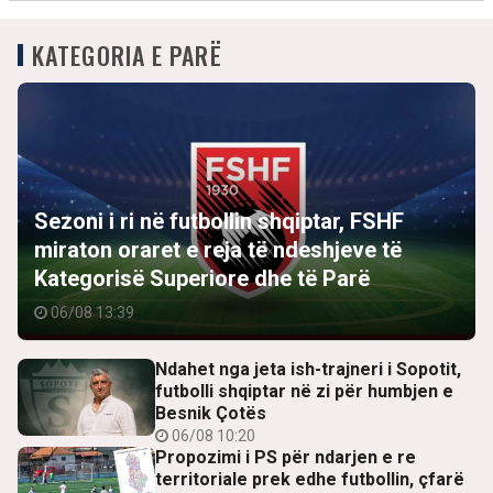
KATEGORIA E PARË
Sezoni i ri në futbollin shqiptar, FSHF
miraton oraret e reja të ndeshjeve të
Kategorisë Superiore dhe të Parë
06/08 13:39
Ndahet nga jeta ish-trajneri i Sopotit,
futbolli shqiptar në zi për humbjen e
Besnik Çotës
06/08 10:20
Propozimi i PS për ndarjen e re
territoriale prek edhe futbollin, çfarë