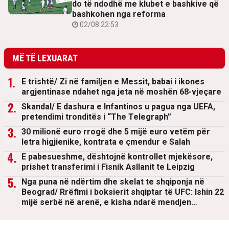
do të ndodhë me klubet e bashkive që
bashkohen nga reforma
02/08 22:53
MË TË LEXUARAT
E trishtë/ Zi në familjen e Messit, babai i ikones
argjentinase ndahet nga jeta në moshën 68-vjeçare
Skandal/ E dashura e Infantinos u pagua nga UEFA,
pretendimi tronditës i “The Telegraph”
30 milionë euro rrogë dhe 5 mijë euro vetëm për
letra higjienike, kontrata e çmendur e Salah
E pabesueshme, dështojnë kontrollet mjekësore,
prishet transferimi i Fisnik Asllanit te Leipzig
Nga puna në ndërtim dhe skelat te shqiponja në
Beograd/ Rrëfimi i boksierit shqiptar të UFC: Ishin 22
mijë serbë në arenë, e kisha ndarë mendjen…