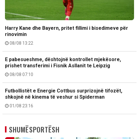
Harry Kane dhe Bayern, pritet fillimi i bisedimeve për
rinovimin
08/08 13:22
E pabesueshme, dështojnë kontrollet mjekësore,
prishet transferimi i Fisnik Asllanit te Leipzig
08/08 07:10
Futbollistët e Energie Cottbus surprizojnë tifozët,
shkojnë në kinema të veshur si Spiderman
01/08 23:16
SHUMËSPORTËSH