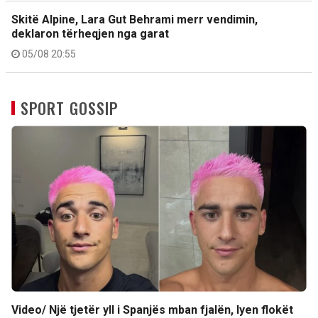
Skitë Alpine, Lara Gut Behrami merr vendimin,
deklaron tërheqjen nga garat
05/08 20:55
SPORT GOSSIP
Video/ Një tjetër yll i Spanjës mban fjalën, lyen flokët