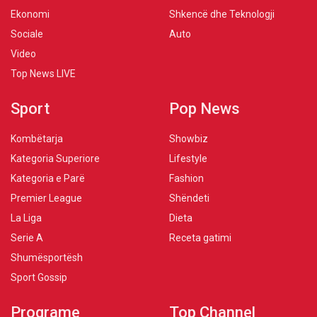
Ekonomi
Shkencë dhe Teknologji
Sociale
Auto
Video
Top News LIVE
Sport
Pop News
Kombëtarja
Showbiz
Kategoria Superiore
Lifestyle
Kategoria e Parë
Fashion
Premier League
Shëndeti
La Liga
Dieta
Serie A
Receta gatimi
Shumësportësh
Sport Gossip
Programe
Top Channel