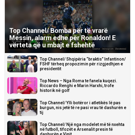
Top Channel/ Bomba për të vrarë
Messin, alarm edhe për Ronaldon! E
vërteta që u mbajt e fshehtë
Top Channel/ Shqipëria “braktis” Infantinon/
FSHF tërheq propozimin për rizgjedhjen e
presidentit
Top News – Nga Roma te fanela kuqezi.
Riccardo Renghi e Marin Harxhi, trofe
historik në golf
Top Channel/ Ylli botëror i atletikës lë pas
burgun, nis jetë të re pasi vrau të dashurën e
tij
Top Channel/ Një nga modelet më të nxehta
në futboll, tifozët e Arsenalit presin të
dashurën e Vinit