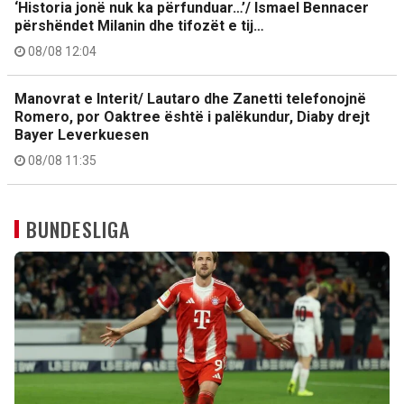
‘Historia jonë nuk ka përfunduar…’/ Ismael Bennacer
përshëndet Milanin dhe tifozët e tij…
08/08 12:04
Manovrat e Interit/ Lautaro dhe Zanetti telefonojnë
Romero, por Oaktree është i palëkundur, Diaby drejt
Bayer Leverkuesen
08/08 11:35
BUNDESLIGA