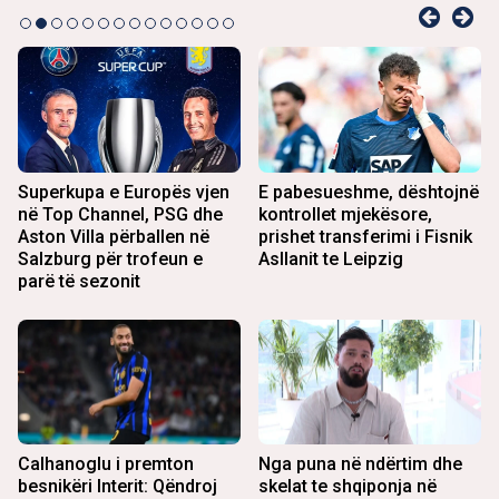
Superkupa e Europës vjen
E pabesueshme, dështojnë
në Top Channel, PSG dhe
kontrollet mjekësore,
Aston Villa përballen në
prishet transferimi i Fisnik
Salzburg për trofeun e
Asllanit te Leipzig
parë të sezonit
Calhanoglu i premton
Nga puna në ndërtim dhe
besnikëri Interit: Qëndroj
skelat te shqiponja në