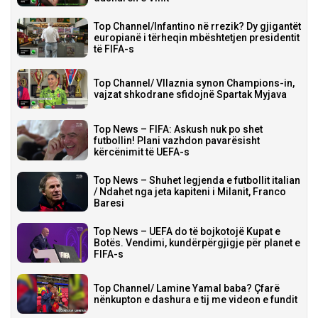
Top Channel/Infantino në rrezik? Dy gjigantët
europianë i tërheqin mbështetjen presidentit
të FIFA-s
Top Channel/ Vllaznia synon Champions-in,
vajzat shkodrane sfidojnë Spartak Myjava
Top News – FIFA: Askush nuk po shet
futbollin! Plani vazhdon pavarësisht
kërcënimit të UEFA-s
Top News – Shuhet legjenda e futbollit italian
/ Ndahet nga jeta kapiteni i Milanit, Franco
Baresi
Top News – UEFA do të bojkotojë Kupat e
Botës. Vendimi, kundërpërgjigje për planet e
FIFA-s
Top Channel/ Lamine Yamal baba? Çfarë
nënkupton e dashura e tij me videon e fundit