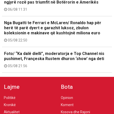
ngjyrë rozë pas triumfit në Botërorin e Amerikës
06/08 11:31
Nga Bugatti te Ferrari e McLaren/ Ronaldo hap për
herë të parë dyert e garazhit luksoz, zbulon
koleksionin e makinave që kushtojnë miliona euro
05/08 22:50
Foto/ “Ka dalë dielli”, moderatorja e Top Channel nis
pushimet, Françeska Rustem dhuron ‘show’ nga deti
05/08 21:56
Lajme
Bota
Politikë
Opinion
Kronikë
Koment
Aktualitet
Kosova dhe Rajoni