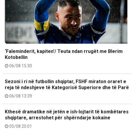
‘Faleminderit, kapiten’/ Teuta ndan rrugët me Blerim
Kotobellin
06/08 15:30
Sezoni i ri në futbollin shqiptar, FSHF miraton oraret e
reja të ndeshjeve të Kategorisë Superiore dhe të Parë
06/08 13:39
Kthesë dramatike në jetën e ish-lojtarit të kombëtares
shqiptare, arrestohet për shpërndarje kokaine
05/08 20:01