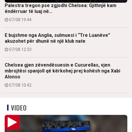
Palestra tregon pse zgjodhi Chelsea: Gjithnjë kam
ëndërruar të luaj në…
07/08 19:44
E bujshme nga Anglia, sulmuesi i “Tre Luanëve”
akuzohet për dhunë në një klub nate
07/08 12:33
Chelsea gjen zëvendësuesin e Cucurellas, vjen
mbrojtësi spanjoll që kërkohej prej kohësh nga Xabi
Alonso
07/08 10:42
VIDEO