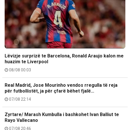
Lëvizje surprizë te Barcelona, Ronald Araujo kalon me
huazim te Liverpool
08/08 00:03
Real Madrid, Jose Mourinho vendos rregulla të reja
për futbollistët, ja për çfarë bëhet fjalë…
07/08 22:14
Zyrtare/ Marash Kumbulla i bashkohet Ivan Balliut te
Rayo Vallecano
07/08 20:46