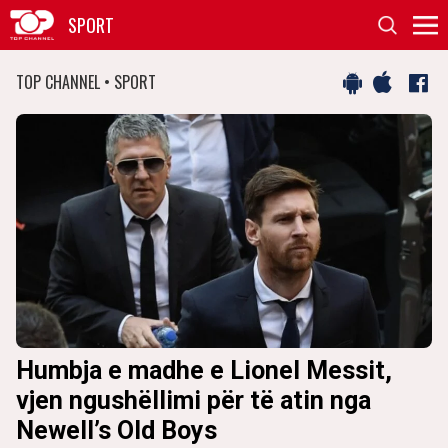
SPORT
TOP CHANNEL • SPORT
Humbja e madhe e Lionel Messit,
D
vjen ngushëllimi për të atin nga
I
Newell’s Old Boys