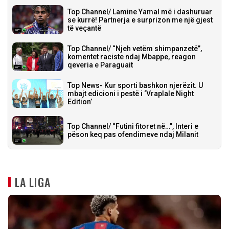
Top Channel/ Lamine Yamal më i dashuruar
se kurrë! Partnerja e surprizon me një gjest
të veçantë
Top Channel/ “Njeh vetëm shimpanzetë”,
komentet raciste ndaj Mbappe, reagon
qeveria e Paraguait
Top News- Kur sporti bashkon njerëzit. U
mbajt edicioni i pestë i ‘Vraplale Night
Edition’
Top Channel/ “Futini fitoret në…”, Interi e
pëson keq pas ofendimeve ndaj Milanit
LA LIGA